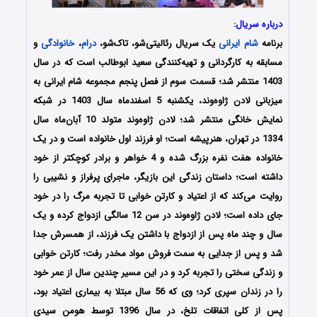
درباره سریال:
برنامه
شام ایرانی
یک سریال رئالیتی‌شو، تاک‌شو،
درام
،
خانوادگی
و
مسابقه به کارگردانی و تهیه‌کنندگی سعید ابوطالب است که در سال
1403 منتشر شد؛ قسمت سوم از فصل پنجم مجموعه شام ایرانی به
میزبانی لادن ژاوه‌وند، یکشنبه 5 اسفندماه سال 1403 در شبکه
نمایش خانگی منتشر شد؛ لادن ژاوه‌وند متولد 10 آبان‌ماه سال
1334 در تهران، هنرپیشه است؛ او فرزند اول خانواده است و در یک
خانواده هفت نفره بزرگ شده و 4 خواهر و برادر کوچکتر از خود
داشته است؛ داستان زندگی این بازیگر، ماجرای پرفراز و نشیبی را
روایت می‌کند که از اعتیاد و کارتن خوابی تا تجربه مرگ را در خود
جای داده است؛ لادن ژاوه‌وند در سن 12 سالگی ازدواج کرده و یک
سال و چند ماه پس از ازدواج با داشتن یک فرزند، از همسرش جدا
شد و پس از جدایی به سمت فروش مواد مخدر رفت؛ کارتن خوابی
و زندگی سختی را تجربه کرد و در این مسیر چندین سال از عمر خود
را در زندان سپری کرد؛ وی که 56 سال مبتلا به بیماری اعتیاد بود،
پس از کلی اتفاقات تلخ، در سال 1396 توسط هومن سیدی