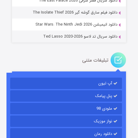
دانلود سریال قصر شرقی The East Palace 2026
جادوگری در مغولستان
دانلود فیلم سارق گوشه گیر The Isolate Thief 2026
14 (زیرنویس)
قسمت
منتشر شد
دانلود انیمیشن Star Wars: The Ninth Jedi 2026
دانلود سریال تد لاسو Ted Lasso 2020-2026
تبلیغات متنی
آپ تیون
باب اسفنجی فصل ۱۷
6 (زیرنویس)
قسمت
منتشر شد
پنل پیامک
ملودی 98
نواز موزیک
دانلود رمان