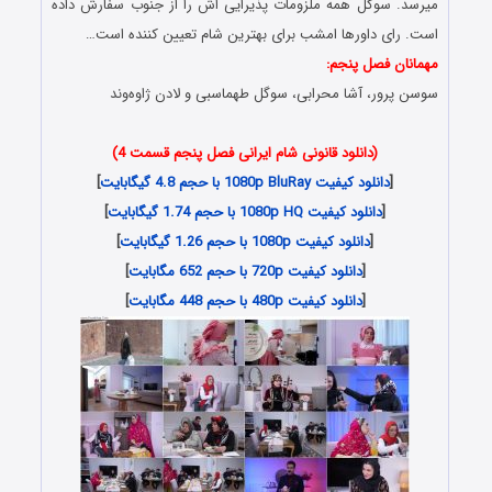
میرسد. سوگل همه ملزومات پذیرایی اش را از جنوب سفارش داده
است. رای داورها امشب برای بهترین شام تعیین کننده است…
مهمانان فصل پنجم:
سوسن پرور، آشا محرابی، سوگل طهماسبی و لادن ژاوه‌وند
(دانلود قانونی شام ایرانی فصل پنجم قسمت 4)
[
دانلود کیفیت 1080p BluRay با حجم 4.8 گیگابایت
]
[
دانلود کیفیت 1080p HQ با حجم 1.74 گیگابایت
]
[
دانلود کیفیت 1080p با حجم 1.26 گیگابایت
]
[
دانلود کیفیت 720p با حجم 652 مگابایت
]
[
دانلود کیفیت 480p با حجم 448 مگابایت
]