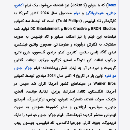
Deux
) که با عنوان (Joker 2) نیز شناخته می‌شود، یک فیلم
اکشن
،
جنایی
،
هیجان‌انگیز
و
درام
محصول سال 2024 کشور آمریکا به
کارگردانی تاد فیلیپس (Todd Phillips) است که توسط سه کمپانی‌
BRON Studios و Bron Creative و DC Entertainment تولید شد؛
فیلمنامه این فیلم را نیز اسکات سیلور و تاد فیلیپس به صورت
مشترک، به نگارش درآورده و هنرمندانی همچون واکین فینیکس،
لیدی گاگا، زاسی بیتس، کاترین کینر، برندن گلیسون، هری لاتی،
جیکوب لافلند، کن لئونگ، استیو کوگان، جیکوب لوفلند، گاتلین
گریفیث و غیره در آن به ایفای نقش پرداخته‌اند؛ فیلم
جوکر: جنون
دو نفره
اولین بار در تاریخ 4 اکتبر سال 2024 میلادی توسط کمپانی‌‌
Warner Bros در سینماهای کشور آمریکا اکران شد سپس در
آمریکا، انگلستان، کانادا، استرالیا، برزیل، ایتالیا، فرانسه، آلمان،
بلژیک، سوئد، فنلاند، دانمارک، تایوان، تونس، لوکزامبورگ، آفریقای
جنوبی، سوئیس، آرژانتین و سایر کشورها همزمان به صورت
اینترنتی منتشر گردید؛ تهیه‌کنندگی فیلم جوکر: جنون دو نفره را مارک
فریدبرگ، جوزف گارنر، جورجیا کاکندس، تاد فیلیپس، جیسون رودر،