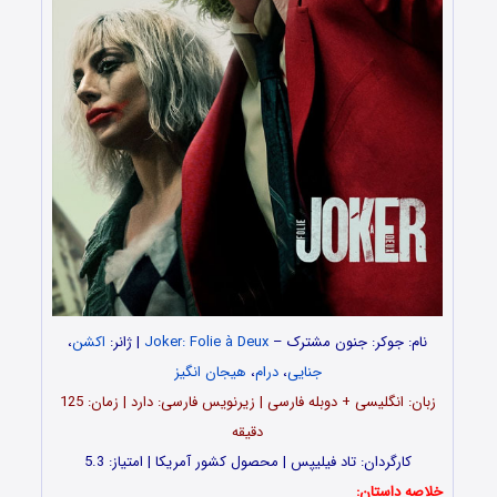
نام: جوکر: جنون مشترک –
Joker: Folie à Deux
| ژانر:
اکشن
،
جنایی
،
درام
،
هیجان انگیز
زبان: انگلیسی + دوبله فارسی | زیرنویس فارسی: دارد | زمان: 125
دقیقه
کارگردان: تاد فیلیپس | محصول کشور آمریکا | امتیاز: 5.3
خلاصه داستان: