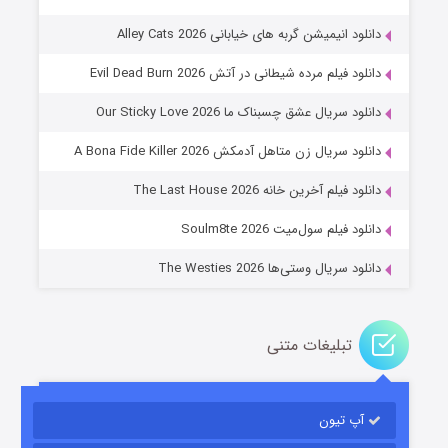
دانلود انیمیشن گربه های خیابانی Alley Cats 2026
دانلود فیلم مرده شیطانی در آتش Evil Dead Burn 2026
دانلود سریال عشق چسبناک ما Our Sticky Love 2026
عملیات آپارتمان
دانلود سریال زن متاهل آدمکش A Bona Fide Killer 2026
۲ (زیرنویس)
قسمت
منتشر شد
دانلود فیلم آخرین خانه The Last House 2026
دانلود فیلم سول‌میت Soulm8te 2026
دانلود سریال وستی‌ها The Westies 2026
تبلیغات متنی
مردگان متحرک: شهر مرده ۳
۲ (زیرنویس)
قسمت
منتشر شد
آپ تیون