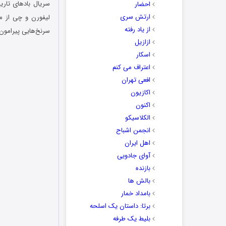
احضار
ارتش سری
لیفورن و چی از مل
از یاد رفته
سرنخ‌هایی پیرامون 
ازازیل
اسکار
اعتراف می کنم
افعی تهران
اکازیون
اکنون
الکلاسیکو
انجمن اشباح
اهل ایران
آوای جادویی
بازنده
بالش ها
بامداد خمار
برتا: داستان یک اسلحه
بلیط یک‌‌ طرفه