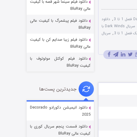
دانلود فیلم سینما شهر قصه با کیفیت
عالی BluRay
,
دانلود
دانلود فیلم پیشمرگ با کیفیت عالی
سریال Dark Winds با
BluRay
صل 1 تا 3
,
سریال
دانلود فیلم زیبا صدایم کن با کیفیت
جادوگری در مغولستان
عالی BluRay
۱۴ (زیرنویس)
قسمت
منتشر شد
دانلود فیلم کوکتل مولوتوف با
کیفیت BluRay
جدیدترین پست‌ها
دانلود انیمیشن دکورادو Decorado
2025
باب اسفنجی فصل ۱۷
دانلود قسمت پنجم سریال کوری با
۶ (زیرنویس)
قسمت
منتشر شد
کیفیت عالی BluRay