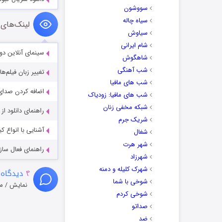
سووشون
سیاه چاله
لینک‌های 
سیاوش
شام ایرانی
سینمای آنلاین دو
شاهگوش
شب آهنگی
تغییر زبان فیلم‌ها
شب های مافیا
اضافه کردن صدای 
شب های مافیا: زودیاک
شبکه مخفی زنان
راهنمای دانلود ا
شریک جرم
آشنایی با انواع ک
شغال
شهر هرت
راهنمای فعال سازی کیفیت R
شهرزاد
شهرک کلیله و دمنه
۴
دیدگاه 
شوخی با شما
نمایش / م
شوخی کردم
صداتو
ضد