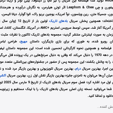
Wildwood Enterprises تولید شد؛ فیلمنامه این سریال را نیز مایا رز دیتلوف، بیلی لوتر و اری
کتاب‌هایی به نام لیفورن و چی Leaphorn & Chee اثر تونی هیلرمن، به نگارش در
دون، جسیکا متن، رین ویلسون، نوآ امریک، یوجین بریو راک، الوا گوئرا، دیانا الیسن، ر
داخته‌اند؛ همچنین پخش سریال
بادهای تاریک
Networks در کشور آمریکا آغاز شد، سپس توسط سرویس استریم +AMC در آمری
مان به صورت اینترنتی منتشر گردید؛ مجموعه بادهای تاریک تاکنون با نظرات مثبت 
ان روبرو شده، به طوری که برای بازی بازیگران، داستان
مهیج
، طراحی لباس،
 فیلمنامه و همچنین نحوه کارگردانی تحسین شده است؛ این مجموعه داستان لیف
پلیس ملت ناواهو در دهه 1970 را دنبال می‌کند که وقتی به دنبال سرنخ‌هایی در یک پرونده قت
رین اجرا، بهترین سریال
درام
 میان آن‌ها می‌توان به نامزدی جایزه بهترین بازیگر نقش اول زن، بهترین سریال
اکشن
بهترین بازیگر 
شد؛ شما می‌توانید نسخه زبان اصلی سریال بادهای تاریک را با لینک مستقیم و زیرنو
نلود و تماشا کنید.
ش کننده...