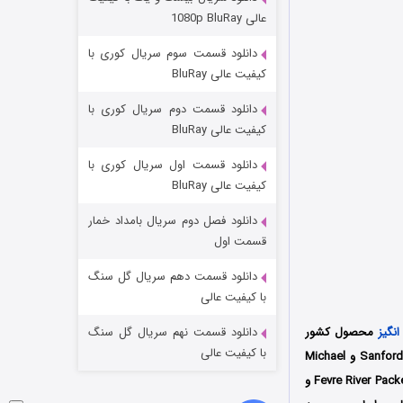
مردگان متحرک: شهر مرده ۳
عالی 1080p BluRay
۲ (زیرنویس)
قسمت
منتشر شد
دانلود قسمت سوم سریال کوری با
کیفیت عالی BluRay
دانلود قسمت دوم سریال کوری با
کیفیت عالی BluRay
دانلود قسمت اول سریال کوری با
کیفیت عالی BluRay
دانلود فصل دوم سریال بامداد خمار
شکست استوارت در نجات جهان
قسمت اول
۷ (زیرنویس)
قسمت
منتشر شد
دانلود قسمت دهم سریال گل سنگ
با کیفیت عالی
نگیز
محصول کشور
دانلود قسمت نهم سریال گل سنگ
با کیفیت عالی
آمریکا به کارگردانی مشترک کریس ایر، سانفورد بوک‌استور و مایکل نانکین (Chris Eyre و Sanford Bookstaver و Michael
Nankin) است که فصل اول تا سوم آن طی سال‌های 2022 تا 2025 توسط سه کمپانی AMC Studios و Fevre River Packet و