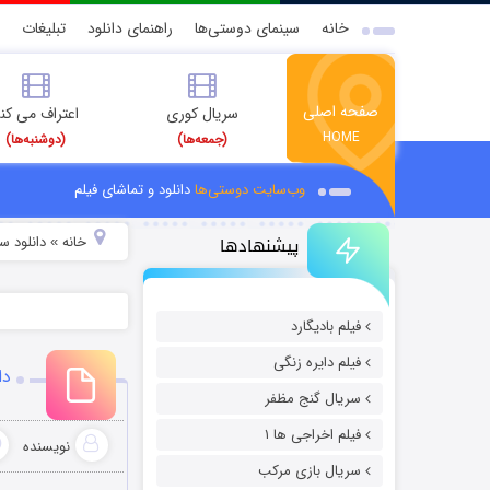
خانه
سینمای دوستی‌ها
راهنمای دانلود
تبلیغات
صفحه اصلی
سریال کوری
اعتراف می کن
HOME
(جمعه‌ها)
(دوشنبه‌ها)
وب‌سایت دوستی‌ها
دانلود و تماشای فیلم
پیشنهادها
خانه
دانلود س
»
فیلم بادیگارد
فیلم دایره زنگی
دان
سریال گنج مظفر
فیلم اخراجی ها ۱
نویسنده
سریال بازی مرکب