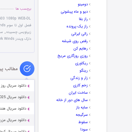
دومینو
برچسب ها
دیو و ماه پیشونی
S03 1080p WEB-DL
راز بقا
فصل اول تا سوم Dark Winds
راز یک پرونده
زیرنویس چسبیده
,
سریال ds
رالی ایرانی
دارک ویندز Dark Winds
رقص روی شیشه
رهایم کن
روزی روزگاری مریخ
ریکاوری
مطالب پی
رینگو
زار و زندگی
زخم کاری
دانلود سریال روز صفر y 2025
ساخت ایران
دانلود سریال When No One Sees Us 2025
سال های دور از خانه
سایه باز
دانلود سریال هندی دهیاری
سرگیجه
دانلود سریال مزرعه داتون 026
سقوط
سودا
دانلود سریال کبوتر تنها ve 1989