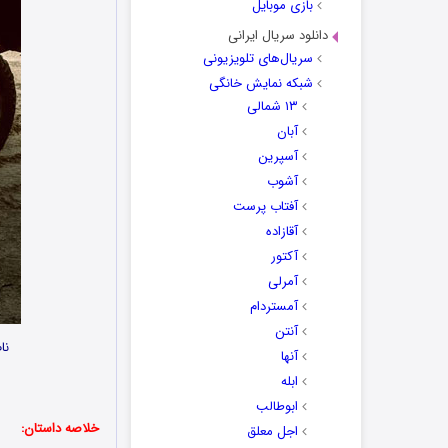
بازی موبایل
دانلود سریال ایرانی
سریال‌های تلویزیونی
شبکه نمایش خانگی
۱۳ شمالی
آبان
آسپرین
آشوب
آفتاب پرست
آقازاده
آکتور
آمرلی
آمستردام
آنتن
نا
آنها
ابله
ابوطالب
خلاصه داستان:
اجل معلق