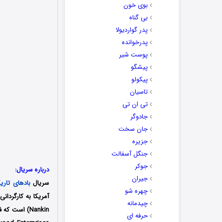
بوی خون
بی گناه
پدر گواردیولا
پدرخوانده
پوست شیر
پیشگو
پیکولو
تاسیان
تی ان تی
جادوگر
جان سخت
جزیره
جنگل آسفالت
جوکر
درباره سریال:
جیران
سریال
بادهای تاری
چهره شو
چیدمانه
حرفه ای