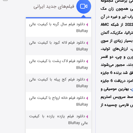
کا ترمبلی براساس مجموعه
فیلم‌های جدید ایرانی
آورده و هنرمندانی همچون زان مک
اب تپر و غیره در آن
شوگر فصل ۲
دانلود فیلم سال گربه با کیفیت عالی
اولین بار از تاریخ 12 ژوئن سال 2022 از شبکه AMC
BluRay
۷ (زیرنویس)
قسمت
منتشر شد
کا، انگلستان، کانادا، استرالیا، مکزیک، آلمان
بسیار زیادی از سوی
دانلود فیلم لاله کبود با کیفیت عالی
 ارزش‌های تولید،
BluRay
ورن و چی، دو افسر
دانلود فیلم لاک پشت با کیفیت عالی
ل می‌گردند، مجبور می‌شوند
BluRay
باورهای معنوی خود را به چالش بکشند؛ این مجموعه پس از حضور در جشنواره‌های بین‌المللی متعدد موفق شد برنده 6 جایزه
دانلود فیلم کج‌ پیله با کیفیت عالی
، بهترین سریال تلویزیونی و بهترین بازیگر مرد شده و نامزد دریافت 6 جایزه
BluRay
، بهترین موسیقی و
نقش اول مرد اشاره کرد؛ فصل سوم سریال بادهای تاریک از تاریخ 9 مارس سال 2025 توسط سرویس استریم
دانلود فیلم خانه ارواح با کیفیت عالی
خاندان اژدها فصل ۳
BluRay
یس فارسی چسبیده از
۶ (زیرنویس)
قسمت
منتشر شد
دانلود فیلم یازده یازده با کیفیت
عالی BluRay