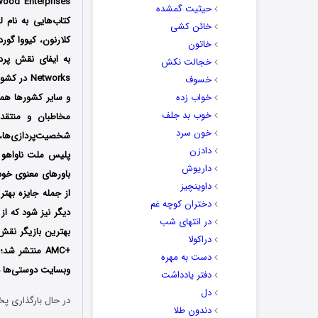
حیثیت گمشده
خائن کشی
کلارنون، کیووا گور
خاتون
به ایفای نقش پر
خجالت نکش
خسوف
خواب زده
و سایر کشورها همز
خوب بد جلف
مخاطبان و منتقد
خون سرد
شخصیت‌پردازی‌ها،
دادزن
داریوش
داوینچیز
از جمله جایزه بهت
دختران کوچه غم
دیگر نیز شود که از
در انتهای شب
دراکولا
+AMC منتشر 
دست به مهره
وبسایت دوستی‌ها دا
دفتر یادداشت
دل
در حال بارگذاری پخ
دندون طلا