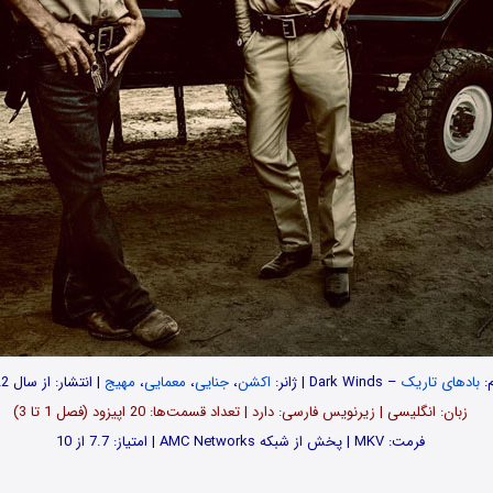
م:
بادهای تاریک
– Dark Winds | ژانر:
اکشن
،
جنایی
،
معمایی
،
مهیج
| انتشار: از سال 2022
زبان: انگلیسی | زیرنویس فارسی: دارد | تعداد قسمت‌‌ها: 20 اپیزود (فصل 1 تا 3)
فرمت: MKV | پخش از شبکه AMC Networks | امتیاز: 7.7 از 10