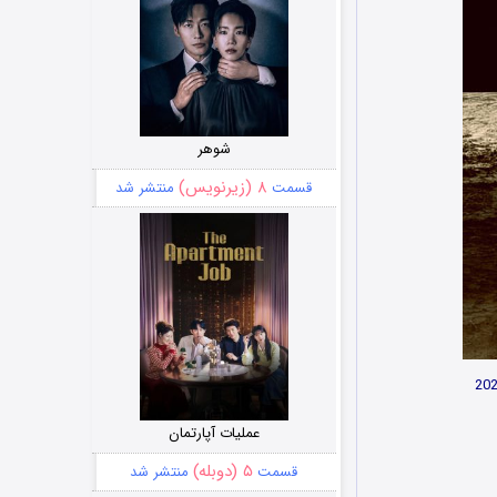
شوهر
۸ (زیرنویس)
قسمت
منتشر شد
عملیات آپارتمان
۵ (دوبله)
قسمت
منتشر شد