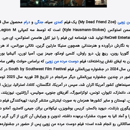
ن زویی
(My Dead Friend Zoe) یک فیلم
کمدی
سیاه،
جنگی
و
درام
Studios و ReCre8 Entertainment تولید شد؛ فیلمنامه این فیلم را نیز کایل هاسمن استوکس
ه نگارش درآورده و هنرمندانی همچون سنیکا مارتین گرین، ناتالی مورالس، اد هر
 گلوریا روبن، ریچ پل، درو راوش، کلسی اومکو، جیمز بین، آسیا لورن، آلیشیا بورج
ن به ایفای نقش پرداخته‌اند؛ فیلم
دوست مرده من زویی
که براساس حوادث واقعی ساخ
بار در تاریخ 9 مارس سال 
Entertai در سینماهای کشور آمریکا اکران شد، سپس در آمریکا، انگلستان، کانادا، استرالیا، برزیل، ا
د، دانمارک، تایوان، تونس، لوکزامبورگ، آفریقای جنوبی، سوئیس، آرژانتین، نیوزیلند، 
ین، لهستان و سایر کشورها همزمان به صورت اینترنتی منتشر گردید؛ تهیه‌کنندگی فیلم
گوری بارتلت، دیوید باکستر، کریس بوشویزن، نیکولاس براتز، جیمی کاسترو، آمادو
و آماد الیا به صورت مشترک برعهده داشته، تدوین و ویرایش آن کاری از آلی گریر می
کاتانی رو انجام شده است؛ فیلم دوست مرده من زویی پس از حضور در جشنواره‌‌‌‌ها