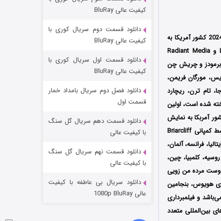
مردگان متحرک: شهر مرده ۳
کیفیت عالی BluRay
۲ (زیرنویس)
قسمت
منتشر شد
دانلود قسمت دوم سریال کوری با
محصول سال 2024 کشور آمریکا به
کیفیت عالی BluRay
کارگردانی کایل هاسمن استوکس (Kyle Hausmann-Stokes) است که توسط سه کمپانی‌ Legion M و Radiant Media
دانلود قسمت اول سریال کوری با
، ای.جی. برمودز و چریش چن
کیفیت عالی BluRay
یس، مورگان فریمن،
دانلود فصل دوم سریال بامداد خمار
ا، تام ترن، ریچارد
قسمت اول
ته شده است، اولین
2024 در جشنواره بین‌المللی فیلم South by Southwest Film Festival در کشور آمربکا به نمایش
دانلود قسمت دهم سریال گل سنگ
شکست استوارت در نجات جهان
درآمد و پس از حضور در چندین جشنواره بین‌المللی دیگر سرانجام در تاریخ 28 فوریه سال 2025 توسط کمپانی‌ Briarcliff
با کیفیت عالی
یتالیا، فرانسه، آلمان،
۷ (زیرنویس)
قسمت
منتشر شد
دانلود قسمت نهم سریال گل سنگ
روسیه، کلمبیا، چین،
با کیفیت عالی
 دوست مرده من زویی
دانلود سریال بی عاطفه با کیفیت
 دی هویوس، بنجامین
عالی 1080p BluRay
‌باشد و فیلمبرداری
ی بین‌المللی متعدد