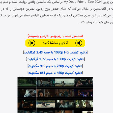
فیلم دوست مرده من زویی My Dead Friend Zoe 2024 براساس یک داستان واقعی روای
 در افغانستان را دنبال می‌کند که مدام حضور روح زویی، بهترین دوستش را که در
‌کند. در این میان هنگامی که پدربزرگ او به بیماری آلزایمر مبتلا می‌شود، مریت تصم
ن حال خود را درمان کند…
(سانسور شده با زیرنویس فارسی چسبیده)
[
دانلود کیفیت 1080p HQ با حجم 2.43 گیگابایت
]
[
دانلود کیفیت 1080p با حجم 1.77 گیگابایت
]
[
دانلود کیفیت 720p با حجم 919 مگابایت
]
[
دانلود کیفیت 480p با حجم 661 مگابایت
]