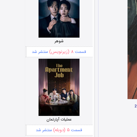
شوهر
۸ (زیرنویس)
قسمت
منتشر شد
عملیات آپارتمان
۵ (دوبله)
قسمت
منتشر شد