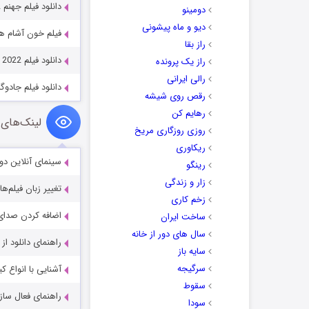
دانلود فیلم جهنم Hellhole 2022
دومینو
دیو و ماه پیشونی
فیلم خون آشام ها در مقابل برا
راز بقا
دانلود فیلم Three Wise Men and a Baby 2022
راز یک پرونده
رالی ایرانی
دانلود فیلم جادوگر tchboard 2024
رقص روی شیشه
رهایم کن
لینک‌های 
روزی روزگاری مریخ
ریکاوری
سینمای آنلاین دو
رینگو
زار و زندگی
تغییر زبان فیلم‌ها
زخم کاری
اضافه کردن صدای 
ساخت ایران
سال های دور از خانه
راهنمای دانلود ا
سایه باز
سرگیجه
آشنایی با انواع ک
سقوط
راهنمای فعال سازی کیفیت R
سودا