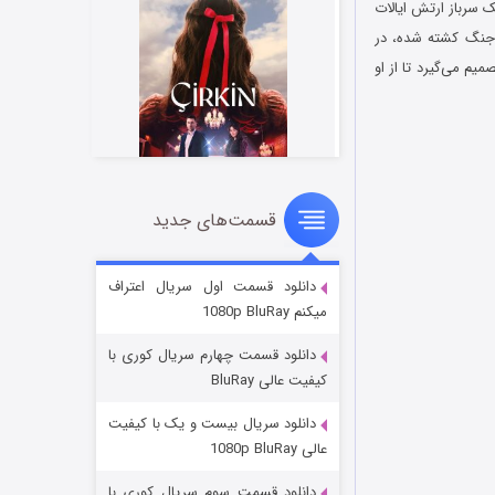
ت شده و سفر یک سرباز ارتش ایالات
 جنگ کشته شده، در
یم می‌گیرد تا از او
قسمت‌های جدید
سریال زشت
۲ (زیرنویس)
قسمت
منتشر شد
دانلود قسمت اول سریال اعتراف
میکنم 1080p BluRay
دانلود قسمت چهارم سریال کوری با
کیفیت عالی BluRay
دانلود سریال بیست و یک با کیفیت
عالی 1080p BluRay
دانلود قسمت سوم سریال کوری با