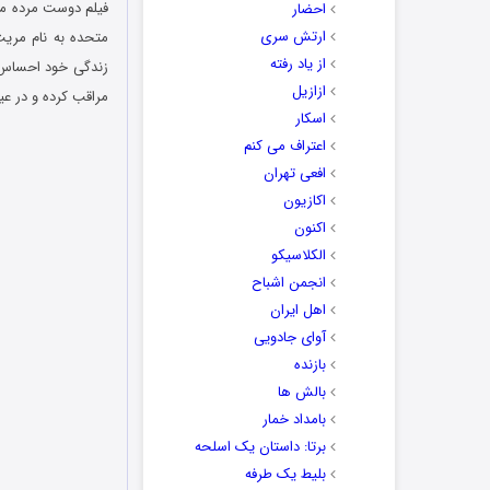
احضار
ارتش سری
متحده به نام مریت
از یاد رفته
زندگی خود احساس می
ازازیل
مراقب کرده و در عی
اسکار
اعتراف می کنم
افعی تهران
اکازیون
اکنون
الکلاسیکو
انجمن اشباح
اهل ایران
آوای جادویی
بازنده
بالش ها
بامداد خمار
برتا: داستان یک اسلحه
بلیط یک‌‌ طرفه