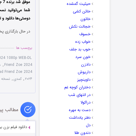
مو
حیثیت گمشده
شما می‌توانید نس
خائن کشی
دوستی‌ها دانلود و ت
خاتون
خجالت نکش
در حال بارگذاری پخ
خسوف
خواب زده
برچسب ها
خوب بد جلف
خون سرد
2024 1080p WEB-DL
دادزن
Friend Zoe 2024
,
د
داریوش
My Dead Friend Zoe 2024 با زیرن
۲۰۲۴
,
کمدی
,
نسخه سانسور شد
داوینچیز
دختران کوچه غم
در انتهای شب
دراکولا
مطالب پی
دست به مهره
دفتر یادداشت
دل
دانلود فیلم بزن بریم کارائوکه 3
دندون طلا