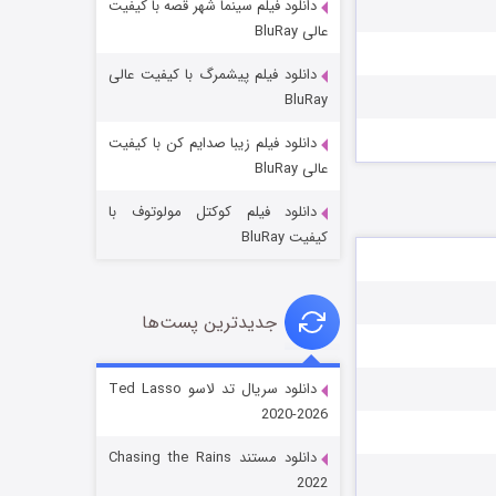
دانلود فیلم سینما شهر قصه با کیفیت
عالی BluRay
دانلود فیلم پیشمرگ با کیفیت عالی
BluRay
دانلود فیلم زیبا صدایم کن با کیفیت
جادوگری در مغولستان
عالی BluRay
۱۴ (زیرنویس)
قسمت
منتشر شد
دانلود فیلم کوکتل مولوتوف با
کیفیت BluRay
جدیدترین پست‌ها
دانلود سریال تد لاسو Ted Lasso
2020-2026
باب اسفنجی فصل ۱۷
دانلود مستند Chasing the Rains
۶ (زیرنویس)
قسمت
منتشر شد
2022