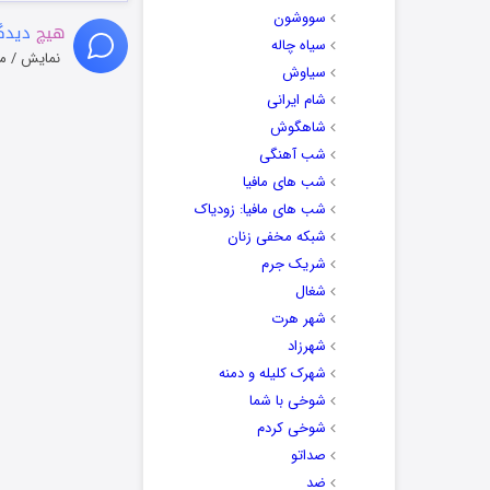
سووشون
هیچ
دیدگا
سیاه چاله
نمایش / م
سیاوش
شام ایرانی
شاهگوش
شب آهنگی
شب های مافیا
شب های مافیا: زودیاک
شبکه مخفی زنان
شریک جرم
شغال
شهر هرت
شهرزاد
شهرک کلیله و دمنه
شوخی با شما
شوخی کردم
صداتو
ضد