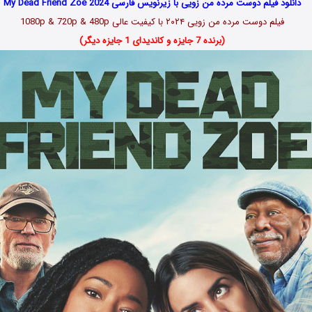
دانلود فیلم دوست مرده من زویی با زیرنویس فارسی My Dead Friend Zoe 2024
فیلم دوست مرده من زویی ۲۰۲۴ با کیفیت عالی 1080p & 720p & 480p
(برنده 7 جایزه و کاندیدای 1 جایزه دیگر)