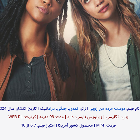
نام فیلم:
دوست مرده من زویی
| ژانر:
کمدی
،
جنگی
،
درام
اتیک | تاریخ انتشار: سال 2024
زبان: انگلیسی | زیرنویس فارسی: دارد | مدت: 98 دقیقه | کیفیت: WEB-DL
فرمت: MP4 | محصول کشور آمریکا | امتیاز فیلم: 6.7 از 10