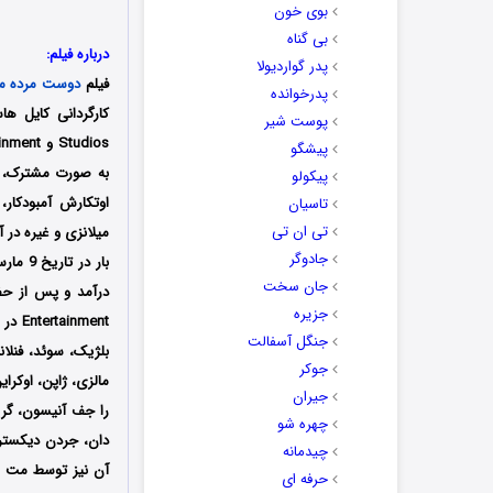
بوی خون
بی گناه
درباره فیلم:
پدر گواردیولا
فیلم
دوست مرده م
پدرخوانده
پوست شیر
پیشگو
به صورت مشترک، ب
پیکولو
اوتکارش آمبودکار،
تاسیان
تی ان تی
میلانزی و غیره در آ
جادوگر
جان سخت
جزیره
nment
جنگل آسفالت
بلژیک، سوئد، فنلان
جوکر
مالزی، ژاپن، اوکرا
جیران
را جف آنیسون، گری
چهره شو
دان، جردن دیکسترا 
چیدمانه
آن نیز توسط مت سا
حرفه ای