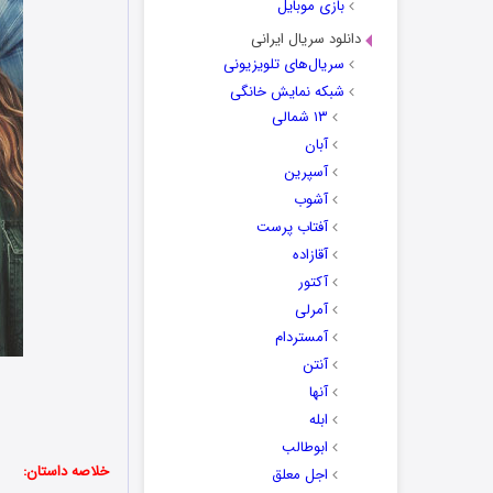
بازی موبایل
دانلود سریال ایرانی
سریال‌های تلویزیونی
شبکه نمایش خانگی
۱۳ شمالی
آبان
آسپرین
آشوب
آفتاب پرست
آقازاده
آکتور
آمرلی
آمستردام
آنتن
آنها
ابله
ابوطالب
خلاصه داستان:
اجل معلق