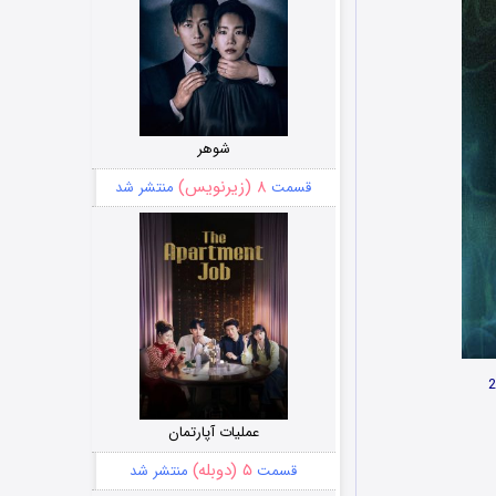
شوهر
۸ (زیرنویس)
قسمت
منتشر شد
عملیات آپارتمان
۵ (دوبله)
قسمت
منتشر شد