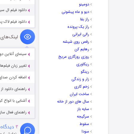
دومینو
دانلود فیلم ال سید Cid 1961
دیو و ماه پیشونی
راز بقا
دانلود فیلم لاک‌ پشت‌ های نینجا 1991
راز یک پرونده
رالی ایرانی
لینک‌های 
رقص روی شیشه
رهایم کن
سینمای آنلاین دو
روزی روزگاری مریخ
ریکاوری
تغییر زبان فیلم‌ها
رینگو
اضافه کردن صدای 
زار و زندگی
زخم کاری
راهنمای دانلود ا
ساخت ایران
آشنایی با انواع ک
سال های دور از خانه
سایه باز
راهنمای فعال سازی کیفیت R
سرگیجه
سقوط
۴
دیدگاه 
سودا
نمایش / م