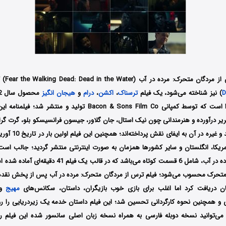
ده در آب (Fear the Walking Dead: Dead in the Water) که با عنوان (
D
) نیز شناخته می‌شود، یک فیلم
ترسناک
،
اکشن
،
درام
و
هیجان انگیز
کارگردانی کنت رکوا است که توسط کمپانی Bacon & Sons Film Co تولید و
یر درآورده و هنرمندانی چون نیک استال، جان گلاور، جیسون فرانسیسکو بلو، گرت گرا
AMC در آمریکا، انگلستان و سایر کشورها همزمان به صورت اینترنتی منتشر گردید؛ جالب اس
مردگان متحرک: مرده در آب، شامل 6 قسمت کوتاه می‌باشد که در
متحرک محسوب می‌شود؛ فیلم ترس از مردگان متحرک: مرده در آب پس از پخش نقده
ن دریافت کرد اما اغلب برای بازی خوب بازیگران، داستان، سکانس‌های
مهیج
و
ی و همچنین نحوه کارگردانی تحسین شد؛ این فیلم داستان خدمه یک زیردریایی را رو
ا می‌توانید نسخه دوبله فارسی به همراه نسخه زبان اصلی سانسور شده این فیلم ر