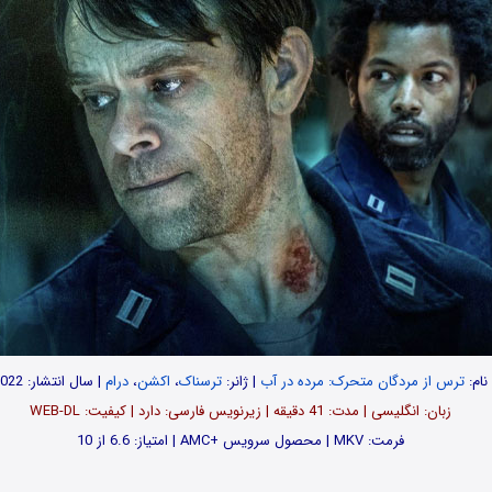
نام:
ترس از مردگان متحرک: مرده در آب
| ژانر:
ترسناک
،
اکشن
،
درام
| سال انتشار: 2022
زبان: انگلیسی | مدت‌: 41 دقیقه | زیرنویس فارسی: دارد | کیفیت: WEB-DL
فرمت: MKV | محصول سرویس +AMC | امتیاز: 6.6 از 10