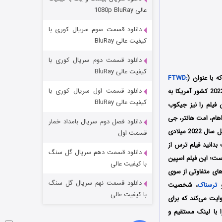
مردگان متحرک: شهر مرده ۳
عالی 1080p BluRay
۲ (زیرنویس)
قسمت
منتشر شد
دانلود قسمت سوم سریال کوری با
کیفیت عالی BluRay
دانلود قسمت دوم سریال کوری با
کیفیت عالی BluRay
FTWD:
دانلود قسمت اول سریال کوری با
محصول سال 2022 کشور آمریکا به
کیفیت عالی BluRay
 منتشر شد؛ فیلمنامه این فیلم را نیز جیکوب
هام، امت هانتر، جی
دانلود فصل دوم سریال بامداد خمار
شکست استوارت در نجات جهان
گوتیرز، آستین هاید و غیره در آن به ایفای نقش پرداخته‌اند؛ همچنین این فیلم اولین بار در تاریخ 10 آوریل سال 2022 میلادی
قسمت اول
ت بدانید فیلم ترس از
۷ (زیرنویس)
قسمت
منتشر شد
دانلود قسمت دهم سریال گل سنگ
 قالب یک فیلم 41 دقیقه‌ای آماده شده است؛ این فیلم اسپین
با کیفیت عالی
ای متفاوتی از سوی
دانلود قسمت نهم سریال گل سنگ
ترسناک
، شخصیت
با کیفیت عالی
ایت می‌کند که برای
ا با لینک مستقیم و