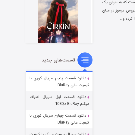
F در مورد مردی به نام رایلی است که به عنوان یک
که یک ویروس مرموز در میان
ا کرده و…
قسمت‌های جدید
سریال زشت
۲ (زیرنویس)
قسمت
منتشر شد
دانلود قسمت پنجم سریال کوری با
کیفیت عالی BluRay
دانلود قسمت اول سریال اعتراف
میکنم 1080p BluRay
دانلود قسمت چهارم سریال کوری با
کیفیت عالی BluRay
دانلود سریال بیست و یک با کیفیت