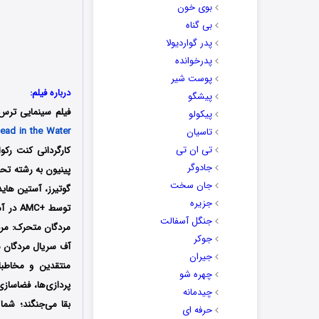
بوی خون
بی گناه
پدر گواردیولا
پدرخوانده
پوست شیر
درباره فیلم:
پیشگو
فیلم سینمایی ترس از مردگان متحرک: مر
پیکولو
ead in the Water
تاسیان
تی ان تی
جادوگر
پینیون به رشته تحر
جان سخت
جزیره
توسط +
جنگل آسفالت
جوکر
آف سریال مردگان 
جیران
منتقدین و مخاطبا
چهره شو
پردازی‌ها، فضاساز
چیدمانه
بقا می‌‌جنگند؛ شم
حرفه ای