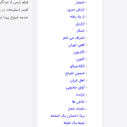
احضار
ارتش سری
از یاد رفته
خدمه شیوع پیدا می‌
ازازیل
اسکار
اعتراف می کنم
افعی تهران
اکازیون
اکنون
الکلاسیکو
انجمن اشباح
اهل ایران
آوای جادویی
بازنده
بالش ها
بامداد خمار
برتا: داستان یک اسلحه
بلیط یک‌‌ طرفه