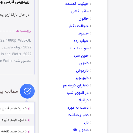
زیرنویس فارسی چسب
حیثیت گمشده
خائن کشی
در حال بارگذاری پخ
خاتون
خجالت نکش
برچسب ها
خسوف
خواب زده
022 1080p WEB-DL
2022 دوبله فارسی
,
ت
خوب بد جلف
 in the Water 2022
خون سرد
سانسور شده Fear the Walking Dead Dead in the Water
دادزن
داریوش
داوینچیز
دختران کوچه غم
مطالب پی
در انتهای شب
دراکولا
دست به مهره
دانلود فیلم فصل وحشت  2024
دفتر یادداشت
دانلود فیلم دایره سرخ ircle 1970
دل
دندون طلا
دانلود فیلم نقشه ازدواج 024