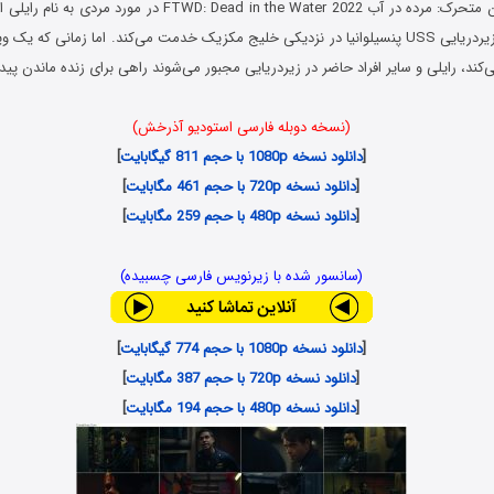
فیلم ترس از مردگان متحرک: مرده در آب TWD: Dead in the Water 2022
افسر تسلیحات در زیردریایی USS پنسیلوانیا در نزدیکی خلیج مکزیک خدمت می‌کند. اما زمانی 
کند، رایلی و سایر افراد حاضر در زیردریایی مجبور می‌شوند راهی برای زنده ماندن پید
(نسخه دوبله فارسی استودیو آذرخش)
[
دانلود نسخه 1080p با حجم 811 گیگابایت
]
[
دانلود نسخه 720p با حجم 461 مگابایت
]
[
دانلود نسخه 480p با حجم 259 مگابایت
]
(سانسور شده با زیرنویس فارسی چسبیده)
[
دانلود نسخه 1080p با حجم 774 گیگابایت
]
[
دانلود نسخه 720p با حجم 387 مگابایت
]
[
دانلود نسخه 480p با حجم 194 مگابایت
]