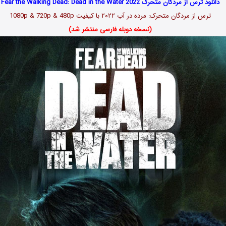
دانلود ترس از مردگان متحرک Fear the Walking Dead: Dead in the Water 2022
ترس از مردگان متحرک: مرده در آب ۲۰۲۲ با کیفیت 1080p & 720p & 480p
(نسخه دوبله فارسی منتشر شد)