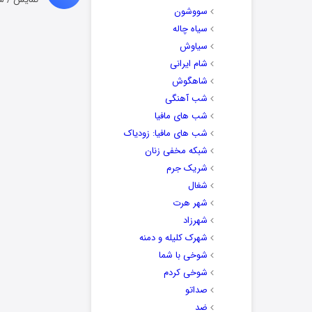
سووشون
سیاه چاله
سیاوش
شام ایرانی
شاهگوش
شب آهنگی
شب های مافیا
شب های مافیا: زودیاک
شبکه مخفی زنان
شریک جرم
شغال
شهر هرت
شهرزاد
شهرک کلیله و دمنه
شوخی با شما
شوخی کردم
صداتو
ضد