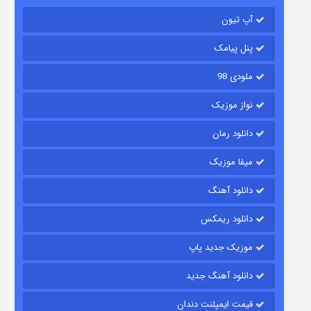
آپ تیون
مردگان متحرک: شهر مرده ۳
۲ (زیرنویس)
قسمت
منتشر شد
پنل پیامک
ملودی 98
نواز موزیک
دانلود رمان
میفا موزیک
دانلود آهنگ
شکست استوارت در نجات جهان
دانلود ریمکس
۷ (زیرنویس)
قسمت
منتشر شد
موزیک جدید پاپ
دانلود آهنگ جدید
قیمت ایمپلنت دندان