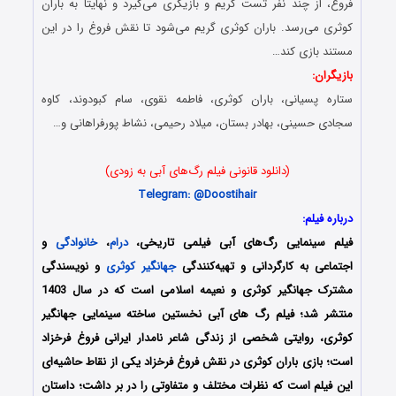
فروغ، از چند نفر تست گریم و بازیگری می‌گیرد و نهایتا به باران
کوثری می‌رسد. باران کوثری گریم می‌شود تا نقش فروغ را در این
مستند بازی کند…
بازیگران:
ستاره پسیانی، باران کوثری، فاطمه ‌نقوی، سام ‌کبودوند، کاوه
‌سجادی ‌حسینی، بهادر بستان، میلاد ‌رحیمی، نشاط ‌پورفراهانی و…
(دانلود قانونی فیلم رگ‌های آبی به زودی)
Telegram: @D
oostihair
درباره فیلم:
فیلم سینمایی رگ‌های آبی فیلمی تاریخی،
درام
،
خانوادگی
و
اجتماعی به کارگردانی و تهیه‌کنندگی
جهانگیر کوثری
و نویسندگی
مشترک جهانگیر کوثری و نعیمه اسلامی است که در سال 1403
منتشر شد؛ فیلم رگ های آبی نخستین ساخته سینمایی جهانگیر
کوثری، روایتی شخصی از زندگی شاعر نامدار ایرانی فروغ فرخزاد
است؛ بازی باران کوثری در نقش فروغ فرخزاد یکی از نقاط حاشیه‌ای
این فیلم است که نظرات مختلف و متفاوتی را در بر داشت؛ داستان