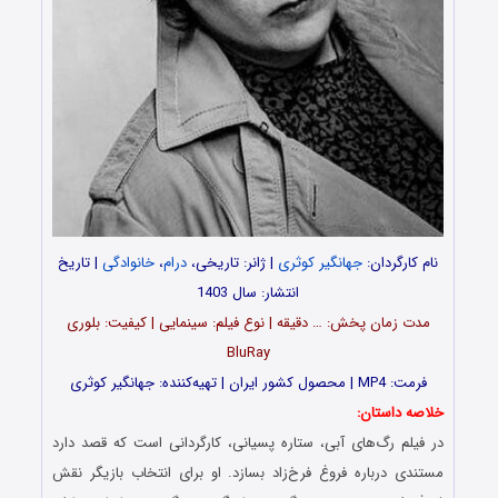
نام کارگردان:
جهانگیر کوثری
| ژانر: تاریخی،
درام
،
خانوادگی
| تاریخ
انتشار: سال 1403
مدت‌‌ زمان پخش: … دقیقه | نوع فیلم: سینمایی | کیفیت: بلوری
BluRay
فرمت: MP4 | محصول کشور ایران | تهیه‎‌کننده: جهانگیر کوثری
خلاصه داستان:
در فیلم رگ‌های آبی، ستاره پسیانی، کارگردانی است که قصد دارد
مستندی درباره فروغ فرخ‌زاد بسازد. او برای انتخاب بازیگر نقش