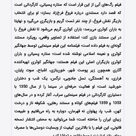
فیلم رگ‌‌های آبی از این قرار است که ستاره پسیانی، کارگردانی است
که قصد دارد مستندی درباره فروغ فرخ‌زاد بسازد؛ او برای انتخاب
بازیگر نقش فروغ، از چند نفر تست گریم و بازیگری می‌گیرد و نهایتا
به باران کوثری می‌رسد؛ باران کوثری گریم می‌شود تا نقش فروغ را
در این مستند بازی کند؛ استفاده‌ از تصاویر واقعی، رویکرد مستند
گونه‌ای به فیلم داده است؛ فیلمنامه این فیلم سینمایی توسط جهانگیر
کوثری و نعیمه اسلامی نوشته شده است؛ ستاره پسیانی و باران
کوثری بازیگران اصلی این فیلم هستند؛ جهانگیر کوثری تهیه‌کننده
آثاری همچون زیر پوست شهر، خون‌بازی، اشباح، سوت پایان،
فراری، به آهستگی، نسل جادویی، نرگس، یک شب و دختران
خورشید است؛ او فعالیت حرفه‌ای در سینما را از سال 1350 با
دستیاری کارگردانی در فیلم سینمایی سراب، آغاز کرده و در سال‌های
1353 و 1359 فیلم‌های کوتاه و مستند رهایی، شکوفه ناز و درخت
کهن، شب پا، پهلوان نه قهرمان، دوباره به راه می‌افتیم و طبیعت
زیبای ایران را ساخته‌ است؛
شما می‌توانید به محض انتشار نسخه
قانونی، این فیلم را با بالاترین کیفیت از وبسایت دوستی‌ها با مصرف
پهنای باند اینترنت نیم‌بها دانلود و تماشا کنید.