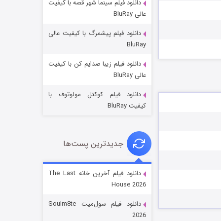
دانلود فیلم سینما شهر قصه با کیفیت
عالی BluRay
دانلود فیلم پیشمرگ با کیفیت عالی
BluRay
دانلود فیلم زیبا صدایم کن با کیفیت
جادوگری در مغولستان
عالی BluRay
۱۴ (زیرنویس)
قسمت
منتشر شد
دانلود فیلم کوکتل مولوتوف با
کیفیت BluRay
جدیدترین پست‌ها
دانلود فیلم آخرین خانه The Last
House 2026
باب اسفنجی فصل ۱۷
دانلود فیلم سول‌میت Soulm8te
۶ (زیرنویس)
قسمت
منتشر شد
2026