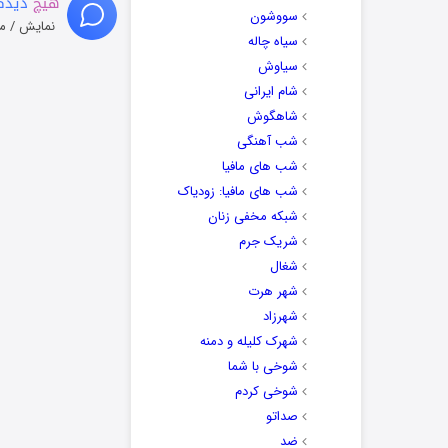
هیچ
دیدگا
سووشون
نمایش / م
سیاه چاله
سیاوش
شام ایرانی
شاهگوش
شب آهنگی
شب های مافیا
شب های مافیا: زودیاک
شبکه مخفی زنان
شریک جرم
شغال
شهر هرت
شهرزاد
شهرک کلیله و دمنه
شوخی با شما
شوخی کردم
صداتو
ضد