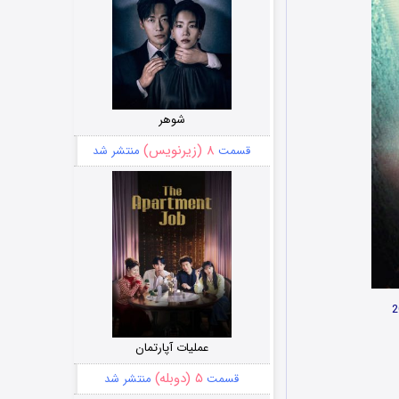
شوهر
۸ (زیرنویس)
قسمت
منتشر شد
عملیات آپارتمان
۵ (دوبله)
قسمت
منتشر شد