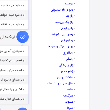
دومینو
دانلود فیلم قلمرو خشن itory 2022
دیو و ماه پیشونی
دانلود فیلم خواهران خط  2022
راز بقا
راز یک پرونده
دانلود فیلم انتقام: جادوگر ge 2024
رالی ایرانی
رقص روی شیشه
لینک‌های 
رهایم کن
روزی روزگاری مریخ
سینمای آنلاین دو
ریکاوری
رینگو
تغییر زبان فیلم‌ها
زار و زندگی
اضافه کردن صدای 
زخم کاری
ساخت ایران
راهنمای دانلود ا
سال های دور از خانه
آشنایی با انواع ک
سایه باز
سرگیجه
راهنمای فعال سازی کیفیت R
سقوط
سودا