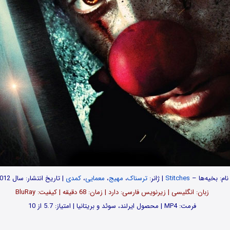
نام: بخیه‌ها –
Stitches
| ژانر:
ترسناک
،
مهیج
،
معمایی
،
کمدی
| تاریخ انتشار: سال 2012
زبان: انگلیسی | زیرنویس فارسی: دارد | زمان: 68 دقیقه | کیفیت: BluRay
فرمت: MP4 | محصول ایرلند، سوئد و بریتانیا | امتیاز: 5.7 از 10