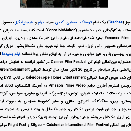
یچز (
Stitches
) یک فیلم
ترسناک
،
معمایی
،
کمدی
سیاه،
درام
و
هیجان‌انگیز
Tailored Films و Fantastic Films تولید شد؛ فیلمنامه این فیلم را نیز کانر مک‌ماهون و دیوید
نرمندانی همچون راس نوبل، تامی نایت، جما لیه دورو، جان مک‌دانل،شین مورای کو
ن، رویسین بارن، هیو مولهرن و غیره در آن به ایفای نقش پرداخته‌اند؛
فیلم بخیه‌ها
می سال 2012 در جشنواره بین‌المللی فیلم کن Cannes Film Festival در ک
کشور انگلستا
در نهایت توسط سرویس استریم آمازون پرایم Amazon Prime Video در آمریکا،
یک، سوئد، فنلاند، دانمارک، تایوان، تونس، لوکزامبورگ، آفریقای جنوبی، سوئیس، آرژانتی
ارستان، چین، هنگ‌کنگ، اندونزی، مالزی و سایر کشورها همزمان به صورت اینت
استیچز را جولیان فورد، برندن مک‌کارتی، جان مک‌دانل و روث تریسی به صورت مش
ی از پل مک‌دانل می‌باشد و فیلمبرداری آن نیز توسط پاتریک جردن انجام شده است؛ 