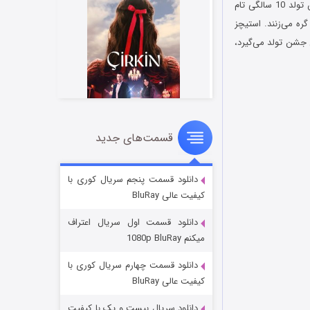
در فیلم بخیه‌ها Stitches 2012 دلقکی دست و پا چلفتی و بی‌مزه به نام ریچارد استیچز گرندل در جشن تولد 10 سالگی تام
ره می‌زنند. استیچز
 جشن تولد می‌گیرد،
قسمت‌های جدید
سریال زشت
۲ (زیرنویس)
قسمت
منتشر شد
دانلود قسمت پنجم سریال کوری با
کیفیت عالی BluRay
دانلود قسمت اول سریال اعتراف
میکنم 1080p BluRay
دانلود قسمت چهارم سریال کوری با
کیفیت عالی BluRay
دانلود سریال بیست و یک با کیفیت