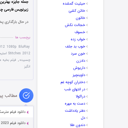
جمله جایزه بهترین 
حیثیت گمشده
زیرنویس فارسی چسبی
خائن کشی
خاتون
در حال بارگذاری پخ
خجالت نکش
خسوف
برچسب ها
خواب زده
خوب بد جلف
2012 1080p BluRay
خون سرد
Stitches 2012 استیچز
چسبیده
,
فیلم بخیه ‌ها 2012 دوبله ف
دادزن
انگیز
داریوش
داوینچیز
دختران کوچه غم
در انتهای شب
مطالب پی
دراکولا
دست به مهره
دفتر یادداشت
دانلود فیلم مترسک Scarecrow 1920
دل
دانلود فیلم A Podcast to Die For 2023
دندون طلا