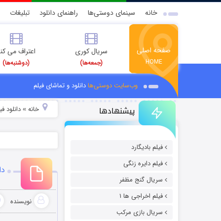
خانه
سینمای دوستی‌ها
راهنمای دانلود
تبلیغات
صفحه اصلی
سریال کوری
اعتراف می کن
HOME
(جمعه‌ها)
(دوشنبه‌ها)
وب‌سایت دوستی‌ها
دانلود و تماشای فیلم
پیشنهادها
خانه
دانلود ف
»
فیلم بادیگارد
فیلم دایره زنگی
دان
سریال گنج مظفر
فیلم اخراجی ها ۱
نویسنده
سریال بازی مرکب