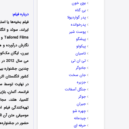
بوی خون
بی گناه
درباره فیلم:
پدر گواردیولا
فیلم بخیه‌ها یا است
پدرخوانده
پوست شیر
پیشگو
نگارش درآورده و ه
پیکولو
بیرن، ایگان مک‌کوی
تاسیان
تی ان تی
جادوگر
جان سخت
جزیره
جنگل آسفالت
فرانسه، آلمان، بلژ
جوکر
کلمبیا، هلند، مج
جیران
تهیه‌کنندگی فیلم 
چهره شو
موسیقی متن آن اثر
چیدمانه
حرفه ای