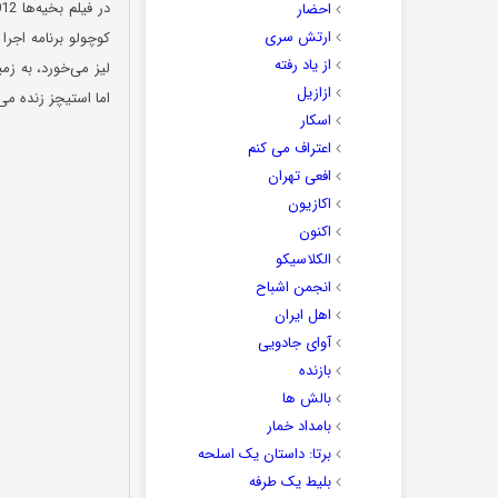
احضار
ارتش سری
کوچولو برنامه اجر
از یاد رفته
لیز می‌خورد، به ز
ازازیل
اما استیچز زنده می‌
اسکار
اعتراف می کنم
افعی تهران
اکازیون
اکنون
الکلاسیکو
انجمن اشباح
اهل ایران
آوای جادویی
بازنده
بالش ها
بامداد خمار
برتا: داستان یک اسلحه
بلیط یک‌‌ طرفه