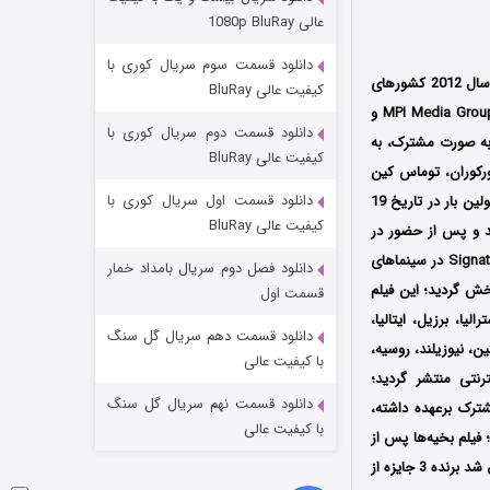
مردگان متحرک: شهر مرده ۳
عالی 1080p BluRay
۲ (زیرنویس)
قسمت
منتشر شد
دانلود قسمت سوم سریال کوری با
محصول سال 2012 کشورهای
کیفیت عالی BluRay
ایرلند، سوئد و انگلستان به کارگردانی ‌کانر مک‌ماهون (Conor McMahon) است که توسط سه کمپانی‌ MPI Media Group و
دانلود قسمت دوم سریال کوری با
 اوبراین به صورت مشترک، به
کیفیت عالی BluRay
رکوران، توماس کین
دانلود قسمت اول سریال کوری با
اولین بار در تاریخ 19
کیفیت عالی BluRay
شور فرانسه به نمایش درآمد و پس از حضور در
چندین جشنواره بین‌المللی دیگر سرانجام در تاریخ 26 اکتبر همان سال توسط کمپانی‌ Signature Entertainment در سینماهای
دانلود فصل دوم سریال بامداد خمار
شکست استوارت در نجات جهان
ن اکران شد، سپس توسط کمپانی Kaleidoscope Home Entertainment در قالب DVD پخش گردید؛ این فیلم
قسمت اول
 انگلستان، کانادا، استرالیا، برزیل، ایتالیا،
۷ (زیرنویس)
قسمت
منتشر شد
دانلود قسمت دهم سریال گل سنگ
ن، نیوزیلند، روسیه،
با کیفیت عالی
رنتی منتشر گردید؛
دانلود قسمت نهم سریال گل سنگ
ترک برعهده داشته،
با کیفیت عالی
فیلم بخیه‌ها پس از
حضور در جشنواره‌‌‌‌های بین‌المللی Sitges – Catalonian International Film Festival و Fright-Fest موفق شد برنده 3 جایزه از