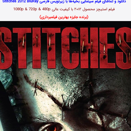
دانلود و تماشای فیلم سینمایی بخیه‌ها با زیرنویس فارسی Stitches 2012 BluRay
فیلم استیچز محصول ۲۰۱۲ با کیفیت عالی 1080p & 720p & 480p
(برنده جایزه بهترین فیلمبرداری)