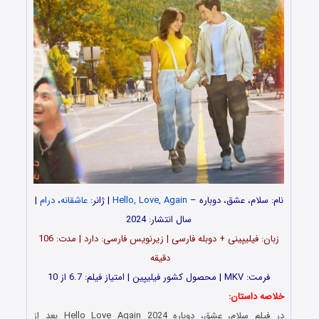
نام: سلام، عشق، دوباره –
Hello, Love, Again
| ژانر:
عاشقانه
،
درام
|
سال انتشار: 2024
زبان: فیلیپینی + دوبله فارسی | زیرنویس فارسی: دارد | مدت: 106
دقیقه
فرمت: MKV | محصول کشور فیلیپین | امتیاز فیلم: 6.7 از 10
خلاصه داستان:
در فیلم سلام، عشق، دوباره Hello Love Again 2024 بعد از