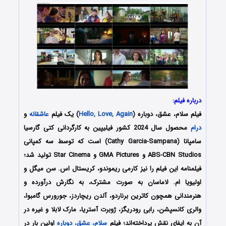
درباره فیلم:
فیلم سلام، عشق، دوباره (
Hello, Love, Again
) یک فیلم
عاشقانه
و
درام
محصول سال 2024 کشور فیلیپین به کارگردانی کتی گارسیا
سامپانا (Cathy Garcia-Sampana) است که توسط سه کمپانی‌
ABS-CBN Studios و GMA Pictures و Star Cinema تولید شد؛
فیلمنامه این فیلم را نیز کارمی ریموندو، کریستال اس. سن میگل و
اولیویا ام. لاماسان
به صورت مشترک، به نگارش درآورده و
هنرمندانی همچون کاترین برناردو، آلدن ریچاردز، جورورس گامبوا،
والری کانسپشن، رابی رودریگز، ژوبرت آستریا، مارک لابلا و غیره در
آن به ایفای نقش پرداخته‌اند؛ فیلم
سلام، عشق، دوباره
اولین بار در