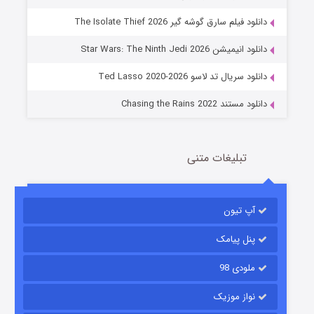
دانلود فیلم سارق گوشه گیر The Isolate Thief 2026
جادوگری در مغولستان
دانلود انیمیشن Star Wars: The Ninth Jedi 2026
14 (زیرنویس)
قسمت
منتشر شد
دانلود سریال تد لاسو Ted Lasso 2020-2026
دانلود مستند Chasing the Rains 2022
تبلیغات متنی
آپ تیون
باب اسفنجی فصل ۱۷
6 (زیرنویس)
قسمت
منتشر شد
پنل پیامک
ملودی 98
نواز موزیک