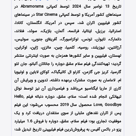
تاریخ 13 نوامبر سال 2024 توسط کمپانی‌ Abramorama در
سینماهای کشور آمریکا و توسط کمپانی Star Cinema در سینماهای
کشور فیلیپین اکران شد، سپس در آمریکا، انگلستان، کانادا،
استرالیا، برزیل، ایتالیا، فرانسه، آلمان، بلژیک، سوئد، فنلاند،
دانمارک، تایوان، تونس، لوکزامبورگ، آفریقای جنوبی، سوئیس،
آرژانتین، نیوزیلند، روسیه، کلمبیا، چین، مالزی، ژاپن، اوکراین،
لهستان، فیلیپین و سایر کشورها همزمان به صورت اینترنتی منتشر
گردید؛ تهیه‌کنندگی فیلم سلام عشق دوباره را جاناتان آلبانو، جان لئو
گارسیا، کریز جی گازمن، کارلو ال کاتیگباک، کوکای لاباین و اولیویا
ام. لاماسان
به صورت مشترک برعهده داشته، تدوین و ویرایش آن
کاری از
ماریا ایگناسیو می‌باشد و فیلمبرداری آن نیز توسط
نوئل
تیهانکی انجام شده است؛
سلام، عشق، دوباره دنباله فیلم Hello,
Love, Goodbye محصول سال 2019 محسوب می‌شود؛
این فیلم
پس از اکران نقدهای مثبتی از سوی منتقدان دریافت کرد و یک
موفقیت تجاری بود؛ فیلم سلام، عشق، دوباره با فروش 1.6 میلیارد
پزو در باکس آفیس به پرفروش‌ترین فیلم فیلیپینی تاریخ تبدیل شد؛