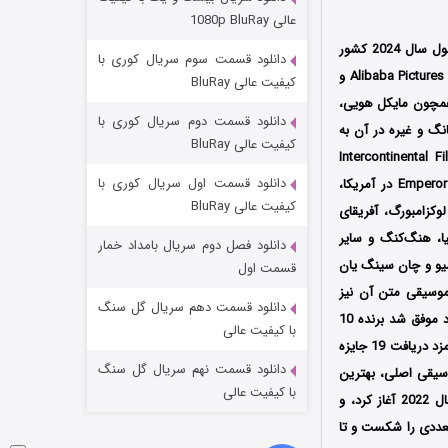
مردگان متحرک: شهر مرده ۳
عالی 1080p BluRay
۲ (زیرنویس)
قسمت
منتشر شد
محصول سال 2024 کشور
دانلود قسمت سوم سریال کوری با
هنگ‌کنگ به کارگردانی آنسلم چان (Anselm Chan) است که توسط سه کمپانی‌ AMTD Digital و Alibaba Pictures Group و
کیفیت عالی BluRay
دانی همچون مایکل هویی،
دانلود قسمت دوم سریال کوری با
نگ و غیره در آن به
کیفیت عالی BluRay
ار در تاریخ 9 نوامبر سال 2024 توسط کمپانی‌‌ Intercontinental Film
دانلود قسمت اول سریال کوری با
Distributors (HK) در سینماهای کشور هنگ‌کنگ اکران شد، سپس توسط کمپانی Emperor Motion Pictures در آمریکا،
کیفیت عالی BluRay
 لوکزامبورگ، آفریقای
نیا، هنگ‌کنگ و سایر
دانلود فصل دوم سریال بامداد خمار
شکست استوارت در نجات جهان
سیو و چان سینگ یان
قسمت اول
موسیقی متن آن نیز
۷ (زیرنویس)
قسمت
منتشر شد
دانلود قسمت دهم سریال گل سنگ
توسط چو وان پین ساخته شده است؛ فیلم آخرین رقص پس از حضور در جشنواره‌‌‌‌های بین‌المللی متعدد موفق شد برنده 10
با کیفیت عالی
جایزه از جمله جایزه بهترین موسیقی اصلی، بهترین فیلم، بهترین بازیگر زن و بهترین کارگردانی شده و نامزد دریافت 19 جایزه
دانلود قسمت نهم سریال گل سنگ
موسیقی اصلی، بهترین
با کیفیت عالی
بازیگر مرد، بهترین فیلمبرداری و بهترین فیلم اشاره کرد؛ آنسلم چان نوشتن فیلمنامه این فیلم را در سال 2022 آغاز کرد، و
 باکس آفیس متعددی را شکست و تا