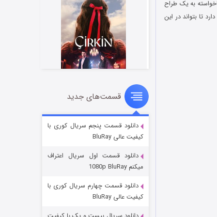
هی است، ناخواسته به یک طراح
د تا بتواند در این
قسمت‌های جدید
سریال زشت
۲ (زیرنویس)
قسمت
منتشر شد
دانلود قسمت پنجم سریال کوری با
کیفیت عالی BluRay
دانلود قسمت اول سریال اعتراف
میکنم 1080p BluRay
دانلود قسمت چهارم سریال کوری با
کیفیت عالی BluRay
دانلود سریال بیست و یک با کیفیت