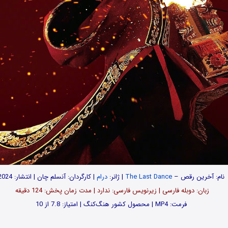
نام: آخرین رقص –
The Last Dance
| ژانر:
درام
| کارگردان: آنسلم چان | انتشار: 2024
زبان: دوبله فارسی | زیرنویس فارسی: ندارد | مدت زمان پخش: 124 دقیقه
فرمت: MP4 | محصول کشور هنگ‌کنگ | امتیاز: 7.8 از 10