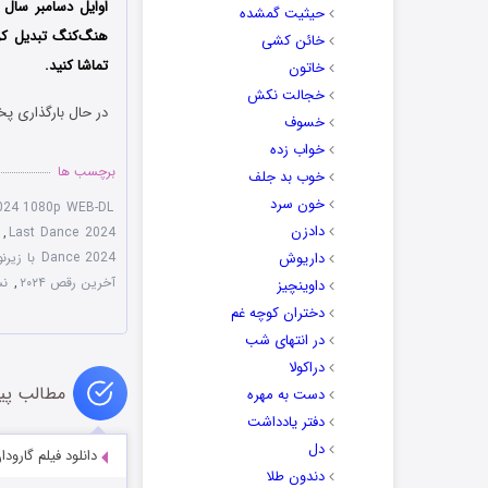
حیثیت گمشده
هنگ‌کنگ تبدیل کر
خائن کشی
تماشا کنید.
خاتون
خجالت نکش
در حال بارگذاری پخ
خسوف
خواب زده
برچسب ها
خوب بد جلف
خون سرد
024 1080p WEB-DL
دادزن
,
Last Dance 2024
داریوش
Dance 2024 با زیرنویس چسبیده
آخرین رقص ۲۰۲۴
,
نسخ
داوینچیز
دختران کوچه غم
در انتهای شب
دراکولا
مطالب پی
دست به مهره
دفتر یادداشت
دل
دانلود فیلم گارودان udan 2023
دندون طلا