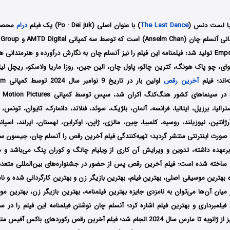
یا لست دنس (
The Last Dance
) با عنوان اصلی (Po · Dei juk) یک فیلم
درام
Emperor Movie Group تولید شد؛ فیلمنامه این فیلم را نیز آنسلم چان به نگارش درآورده و هنرمن
ای، چو پاک هونگ، کترین چائو، پاول چان، الین جین، روزا ماریا ولاسکو، ریچل لیا
‌اند؛ فیلم
آخرین رقص
اولین ب
سترالیا، برزیل، ایتالیا، فرانسه، آلمان، بلژیک، سوئد، فنلاند، دانمارک، تایوان، تونس،
نتین، نیوزیلند، روسیه، کلمبیا، چین، مالزی، ژاپن، اوکراین، لهستان، ایرلند، اسپا
صورت اینترنتی منتشر گردید؛ تهیه‌کنندگی فیلم آخرین رقص را آنسلم چان، جیسون 
عهده داشته، تدوین و ویرایش آن کاری از ویلیام چانگ و کوران پنگ می‌باشد و 
 میان آن‌ها می‌توان به نامزدی جایزه بهترین فیلمنامه، بهترین بازیگر زن، بهترین 
فیلمبرداری اصلی نیز از ژانویه تا مارس سال 2024 انجام شد؛ فیلم آخرین رقص رکوردهای