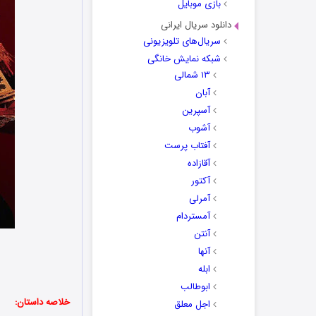
بازی موبایل
دانلود سریال ایرانی
سریال‌های تلویزیونی
شبکه نمایش خانگی
۱۳ شمالی
آبان
آسپرین
آشوب
آفتاب پرست
آقازاده
آکتور
آمرلی
آمستردام
آنتن
آنها
ابله
ابوطالب
خلاصه داستان:
اجل معلق