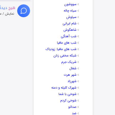
سووشون
هیچ
دیدگا
سیاه چاله
نمایش / م
سیاوش
شام ایرانی
شاهگوش
شب آهنگی
شب های مافیا
شب های مافیا: زودیاک
شبکه مخفی زنان
شریک جرم
شغال
شهر هرت
شهرزاد
شهرک کلیله و دمنه
شوخی با شما
شوخی کردم
صداتو
ضد