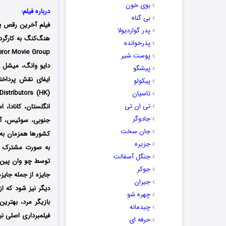
بوی خون
درباره فیلم:
بی گناه
فیلم آخرین رقص 
پدر گواردیولا
پدرخوانده
پوست شیر
دایو وانگ، میشل و
پیشگو
ایفای نقش پرداخته
پیکولو
تاسیان
تی ان تی
انگلستان، کانادا، ا
جادوگر
جنوبی، سوئیس، آرژا
جان سخت
کشورها همزمان به 
جزیره
به صورت مشترک بر
جنگل آسفالت
جوکر
جیران
دیگر نیز شود که از
چهره شو
چیدمانه
حرفه ای