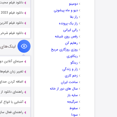
دانلود فیلم محبت shtey 2002
دومینو
دیو و ماه پیشونی
دانلود فیلم No One Will Save You 2023
راز بقا
دانلود فیلم کاترین ملقب به 
راز یک پرونده
رالی ایرانی
دانلود فیلم شرخر The Tax Collector 2020
رقص روی شیشه
رهایم کن
لینک‌های 
روزی روزگاری مریخ
ریکاوری
سینمای آنلاین دو
رینگو
زار و زندگی
تغییر زبان فیلم‌ها
زخم کاری
اضافه کردن صدای 
ساخت ایران
سال های دور از خانه
راهنمای دانلود ا
سایه باز
سرگیجه
آشنایی با انواع ک
سقوط
راهنمای فعال سازی کیفیت R
سودا