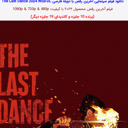
دانلود فیلم سینمایی آخرین رقص با دوبله فارسی The Last Dance 2024 WEB-DL
فیلم آخرین رقص محصول ۲۰۲۴ با کیفیت 1080p & 720p & 480p
(برنده 10 جایزه و کاندیدای 19 جایزه دیگر)