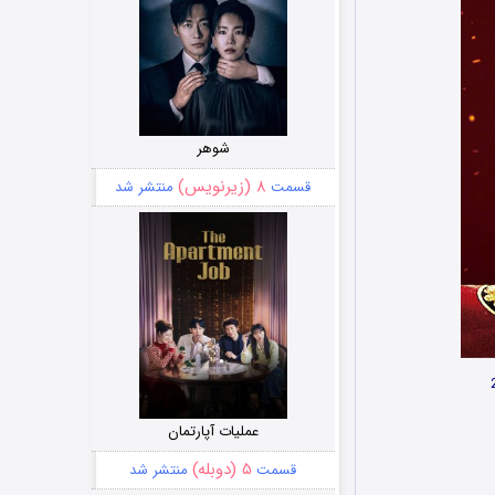
شوهر
۸ (زیرنویس)
قسمت
منتشر شد
عملیات آپارتمان
۵ (دوبله)
قسمت
منتشر شد