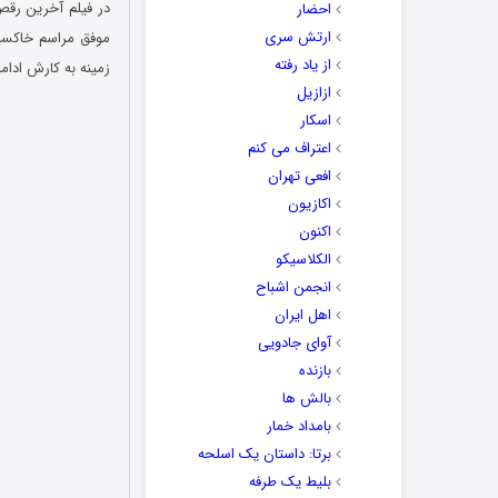
احضار
ارتش سری
موفق مراسم خاکسپار
از یاد رفته
زمینه به کارش ادام
ازازیل
اسکار
اعتراف می کنم
افعی تهران
اکازیون
اکنون
الکلاسیکو
انجمن اشباح
اهل ایران
آوای جادویی
بازنده
بالش ها
بامداد خمار
برتا: داستان یک اسلحه
بلیط یک‌‌ طرفه