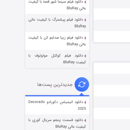
دانلود فیلم سینما شهر قصه با کیفیت
عالی BluRay
دانلود فیلم پیشمرگ با کیفیت عالی
BluRay
دانلود فیلم زیبا صدایم کن با کیفیت
جادوگری در مغولستان
عالی BluRay
۱۴ (زیرنویس)
قسمت
منتشر شد
دانلود فیلم کوکتل مولوتوف با
کیفیت BluRay
جدیدترین پست‌ها
دانلود انیمیشن دکورادو Decorado
2025
باب اسفنجی فصل ۱۷
دانلود قسمت پنجم سریال کوری با
۶ (زیرنویس)
قسمت
منتشر شد
کیفیت عالی BluRay