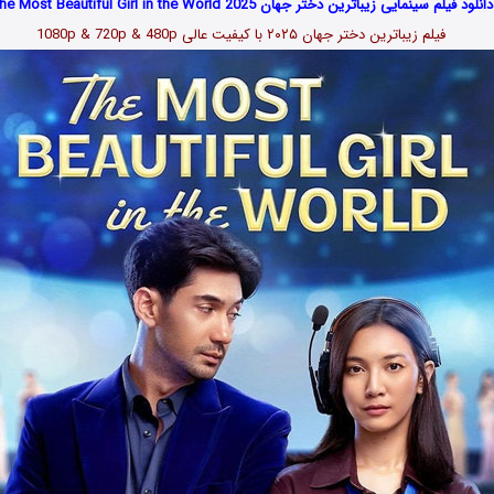
دانلود فیلم سینمایی زیباترین دختر جهان The Most Beautiful Girl in the World 2025
فیلم زیباترین دختر جهان ۲۰۲۵ با کیفیت عالی 1080p & 720p & 480p