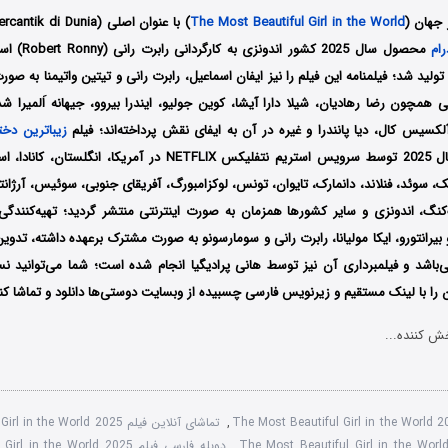
 جهان (
The Most Beautiful Girl in the World
) با عنوان اصلی (Wanita Tercantik di Dunia) یک فیلم
رام
محصول سال 2025 
Paragon Picture تولید شد؛ فیلمنامه این فیلم را نیز ایفان اسماعیل، رابرت رانی و تیتین واتیمنا ب
ی همچون رضا رهادیان، شیلا دارا آیشا، کوین جولیو، ایندرا بیروو، جیهانه اَلمیرا 
آلکسیس کال، دیا پانندرا و غیره در آن به ایفای نقش پرداخته‌اند؛ فیلم
زیباترین دخت
تاریخ 14 فوریه سال 2025 توسط سرویس استریم نتفلیکس NETFLIX در آمریکا،
یک، سوئد، فنلاند، دانمارک، تایوان، تونس، لوکزامبورگ، آفریقای جنوبی، سوئیس، آرژانتی
کنگ، اندونزی و سایر کشورها همزمان به صورت اینترنتی منتشر گردید؛ تهیه‌کنندگی 
بیرانتورو، ایکا مولیانا، رابرت رانی و سومارسونو
به صورت مشترک برعهده داشته، تدوین
‌باشد و فیلمبرداری آن نیز توسط
هانی پرادیگیا انجام شده است؛ شما می‌توانید نس
 را با ‌لینک مستقیم و زیرنویس فارسی چسبیده از وبسایت دوستی‌ها دانلود و تماشا کن
ش کننده...
The Most Beautiful Girl in the World
,
تماشای آنلاین فیلم The Most Beautiful Girl in the World 2025
,
دوبله فارسی فیلم The Most Beautiful Girl in the World 2025