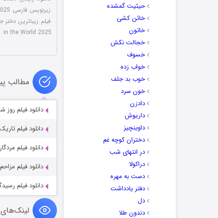
حیثیت گمشده
زیرنویس فارسی The Most Beautiful Girl in the World 2025
خائن کشی
فیلم زیباترین دختر جهان 2025 دوبل
خاتون
in the World 2025
خجالت نکش
خسوف
خواب زده
خوب بد جلف
مطالب پی
خون سرد
دادزن
دانلود فیلم روز شانس تو y 2023
داریوش
داوینچیز
دانلود فیلم تاریک و خبیث cked 2020
دختران کوچه غم
دانلود فیلم مردگان  Dead Ones 2018
در انتهای شب
دراکولا
دانلود فیلم مزاحم he Intruder 2019
دست به مهره
دانلود فیلم رسیدگی به مردگان 4
دفتر یادداشت
دل
لینک‌های 
دندون طلا