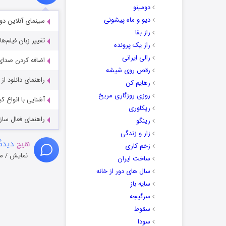
دومینو
دیو و ماه پیشونی
سینمای آنلاین دو
راز بقا
تغییر زبان فیلم‌ها
راز یک پرونده
رالی ایرانی
اضافه کردن صدای 
رقص روی شیشه
راهنمای دانلود ا
رهایم کن
روزی روزگاری مریخ
آشنایی با انواع ک
ریکاوری
راهنمای فعال سازی کیفیت R
رینگو
زار و زندگی
هیچ
دیدگا
زخم کاری
نمایش / م
ساخت ایران
سال های دور از خانه
سایه باز
سرگیجه
سقوط
سودا