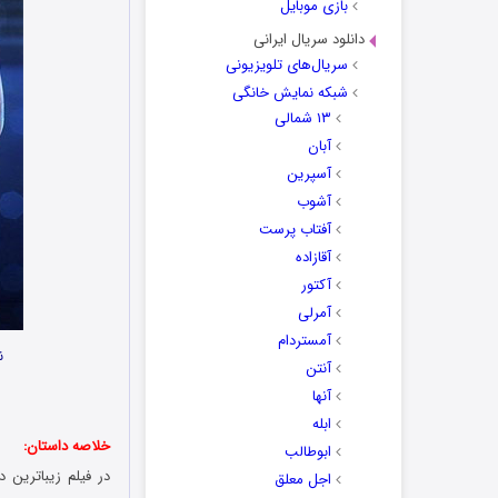
بازی موبایل
دانلود سریال ایرانی
سریال‌های تلویزیونی
شبکه نمایش خانگی
۱۳ شمالی
آبان
آسپرین
آشوب
آفتاب پرست
آقازاده
آکتور
آمرلی
آمستردام
ن
آنتن
آنها
ابله
خلاصه داستان:
ابوطالب
اجل معلق