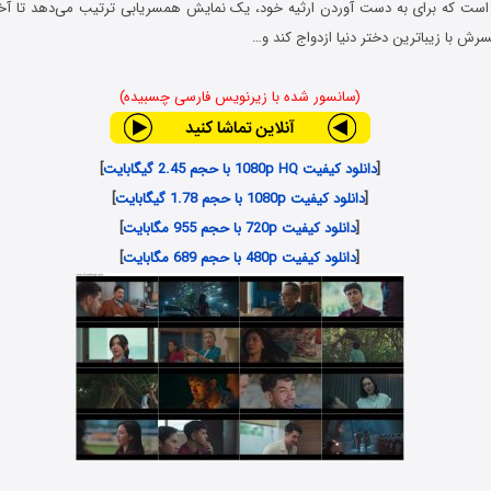
ی است که برای به دست آوردن ارثیه‌ خود، یک نمایش همسریابی ترتیب می‌دهد تا آ
پسرش با زیباترین دختر دنیا ازدواج کند و…
(سانسور شده با زیرنویس فارسی چسبیده)
[
دانلود کیفیت 1080p HQ با حجم 2.45 گیگابایت
]
[
دانلود کیفیت 1080p با حجم 1.78 گیگابایت
]
[
دانلود کیفیت 720p با حجم 955 مگابایت
]
[
دانلود کیفیت 480p با حجم 689 مگابایت
]