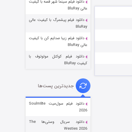
دانلود فیلم سینما شهر قصه با کیفیت
عالی BluRay
دانلود فیلم پیشمرگ با کیفیت عالی
BluRay
دانلود فیلم زیبا صدایم کن با کیفیت
جادوگری در مغولستان
عالی BluRay
۱۴ (زیرنویس)
قسمت
منتشر شد
دانلود فیلم کوکتل مولوتوف با
کیفیت BluRay
جدیدترین پست‌ها
دانلود فیلم سول‌میت Soulm8te
2026
باب اسفنجی فصل ۱۷
دانلود سریال وستی‌ها The
۶ (زیرنویس)
قسمت
منتشر شد
Westies 2026