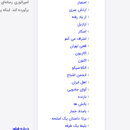
امپراتوری رسانه‌ا
احضار
ارتش سری
برآورده کند: اینکه 
از یاد رفته
ازازیل
اسکار
اعتراف می کنم
افعی تهران
اکازیون
اکنون
الکلاسیکو
انجمن اشباح
اهل ایران
آوای جادویی
بازنده
بالش ها
بامداد خمار
برتا: داستان یک اسلحه
بلیط یک‌‌ طرفه
درباره فیلم: