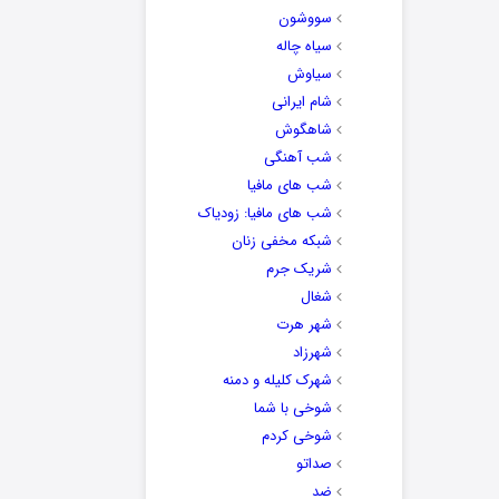
سووشون
سیاه چاله
سیاوش
شام ایرانی
شاهگوش
شب آهنگی
شب های مافیا
شب های مافیا: زودیاک
شبکه مخفی زنان
شریک جرم
شغال
شهر هرت
شهرزاد
شهرک کلیله و دمنه
شوخی با شما
شوخی کردم
صداتو
ضد