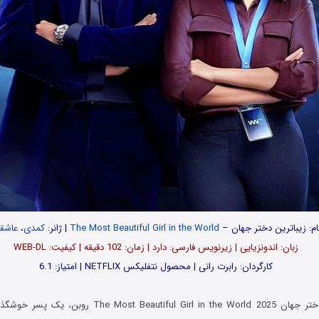
ام: زیباترین دختر جهان –
The Most Beautiful Girl in the World
| ژانر:
کمدی
،
عاشقا
زبان: اندونزیایی | زیرنویس فارسی: دارد | زمان: 102 دقیقه | کیفیت: WEB-DL
کارگردان: رابرت رانی | محصول نتفلیکس NETFLIX | امتیاز: 6.1
در فیلم زیباترین دختر جهان eautiful Girl in the World 2025