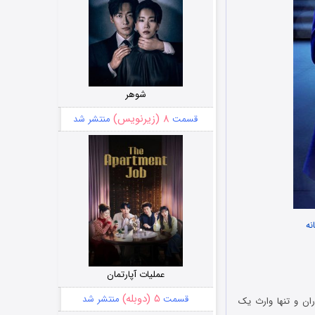
شوهر
۸ (زیرنویس)
قسمت
منتشر شد
نه
عملیات آپارتمان
۵ (دوبله)
قسمت
منتشر شد
The Most B روبن، یک پسر خوشگذران و تنها وارث یک