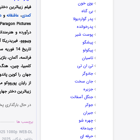
بوی خون
فیلم زیباترین دختر
بی گناه
کمدی
،
عاشقانه
و
د
پدر گواردیولا
s
پدرخوانده
درآورده و هنرمندان
پوست شیر
ویبووو، فیریدریکا 
پیشگو
پیکولو
فرانسه، آلمان، بلژ
تاسیان
تی ان تی
کلمبیا، چین، هنگ‌
جادوگر
جهان را کوین پاندو 
جان سخت
از
رایان پورووکو می
جزیره
زیباترین دختر جهان
جنگل آسفالت
جوکر
در حال بارگذاری پخ
جیران
چهره شو
برچسب ها
چیدمانه
 2025 1080p WEB-DL
حرفه ای
دانلود رایگان The Most Beautiful Girl in the World 2025