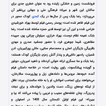
فرونشست زمین و خشکی زاینده رود به عنوان خطری جدی برای
ساکنان این شهر و میراث فرهنگی ملی و جهانی بی‌نظیر آن
می‌پردازد؛ رضا بابک پس از سال‌ها در یک
کمدی
کودک محور در
این فیلم ظاهر شده است؛ پوستر رسمی فیلم توسط بهزاد خورشیدی
طراحی شده و تیزر آن نیز توسط قدیر حمزه ساخته شده است؛ رضا
بابک، نعیمه نظام دوست، بهراد خرازی، سیاوش چراغی پور، سپیده
مظاهری، شیما جوهری فرد، با حضور جمشید صدری و مهدی
باقربیگی بازیگران اصلی و محمدسام سنایی، مانلی پورکبیریان، ادن
شمیان، رادمهر دانایی‌فر و پندار آتش زمزم، بازیگران کودک هستند؛
رضا بابک و منا عسگری ترانه خوانی کرده‌اند و ناهید امیریان، دوبلور
و گوینده پیشکسوت، راوی روایت است؛ در خلاصه داستان فیلم
آمده: «بچه‌ها، عروس‌ها و دامادهای زبل و پول‌پرست سالارخان،
می‌خواهند برای تصاحب اموالش، او را به خانه سالمندان ببرند؛ غافل
از اینکه نوه‌های زرنگ، دست والدین را خوانده‌اند و برای نجات
پدربزرگ، چنان نقشه‌های عجیب و غریبی را پیاده می‌کنند که بیا و
ببین!»؛ این فیلم اوایل تابستان سال 1403 در اصفهان و
لوکیشن‌های زیبایی مثل خانه تاریخی سرتیپ سدهی مربوط به