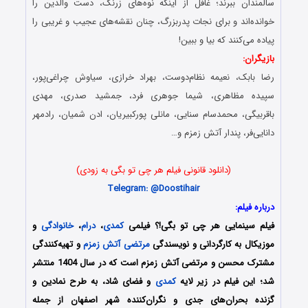
سالمندان ببرند؛ غافل از اینکه نوه‌های زرنگ، دست والدین را
خوانده‌اند و برای نجات پدربزرگ، چنان نقشه‌های عجیب و غریبی را
پیاده می‌کنند که بیا و ببین!
بازیگران:
رضا بابک، نعیمه نظام‌دوست، بهراد خرازی، سیاوش چراغی‌پور،
سپیده مظاهری، شیما جوهری فرد، جمشید صدری، مهدی
باقربیگی، محمدسام سنایی، مانلی پورکبیریان، ادن شمیان، رادمهر
دانایی‌فر، پندار آتش زمزم و…
(دانلود قانونی فیلم هر چی تو بگی به زودی)
Telegram: @D
oostihair
درباره فیلم:
فیلم سینمایی هر چی تو بگی!؟ فیلمی
کمدی
،
درام
،
خانوادگی
و
موزیکال به کارگردانی و نویسندگی
مرتضی آتش زمزم
و تهیه‌کنندگی
مشترک محسن و مرتضی آتش زمزم است که در سال 1404 منتشر
شد؛ این فیلم در زیر لایه
کمدی
و فضای شاد، به طرح نمادین و
گزنده بحران‌های جدی و نگران‌کننده شهر اصفهان از جمله