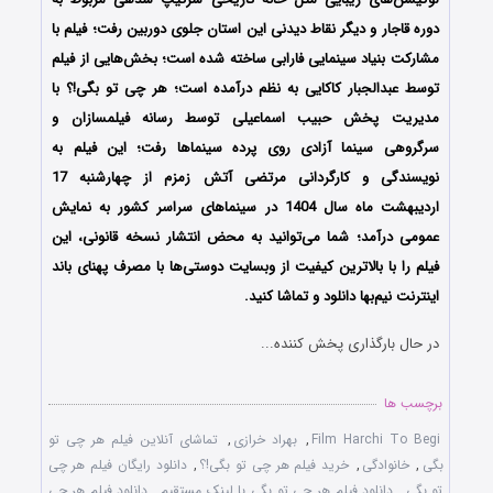
دوره قاجار و دیگر نقاط دیدنی این استان جلوی دوربین رفت؛ فیلم با
مشارکت بنیاد سینمایی فارابی ساخته شده است؛ بخش‌هایی از فیلم
توسط عبدالجبار کاکایی به نظم درآمده است؛ هر چی تو بگی!؟ با
مدیریت پخش حبیب اسماعیلی توسط رسانه فیلمسازان و
سرگروهی سینما آزادی روی پرده سینماها رفت؛ این فیلم به
نویسندگی و کارگردانی مرتضی آتش زمزم از چهارشنبه 17
اردیبهشت ماه سال 1404 در سینماهای سراسر کشور به نمایش
عمومی درآمد؛ شما می‌توانید به محض انتشار نسخه قانونی، این
فیلم را با بالاترین کیفیت از وبسایت دوستی‌ها با مصرف پهنای باند
اینترنت نیم‌بها دانلود و تماشا کنید.
در حال بارگذاری پخش کننده...
برچسب ها
Film Harchi To Begi
,
بهراد خرازی
,
تماشای آنلاین فیلم هر چی تو
بگی
,
خانوادگی
,
خرید فیلم هر چی تو بگی!؟
,
دانلود رایگان فیلم هر چی
تو بگی
,
دانلود فیلم هر چی تو بگی با لینک مستقیم
,
دانلود فیلم هر چی