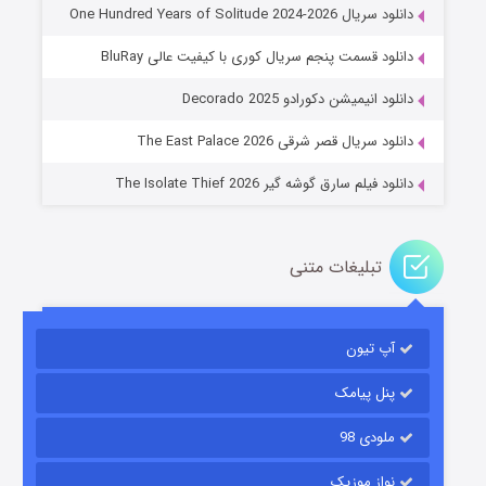
دانلود سریال One Hundred Years of Solitude 2024-2026
دانلود قسمت پنجم سریال کوری با کیفیت عالی BluRay
عملیات آپارتمان
دانلود انیمیشن دکورادو Decorado 2025
۲ (زیرنویس)
قسمت
منتشر شد
دانلود سریال قصر شرقی The East Palace 2026
دانلود فیلم سارق گوشه گیر The Isolate Thief 2026
تبلیغات متنی
آپ تیون
مردگان متحرک: شهر مرده ۳
۲ (زیرنویس)
قسمت
منتشر شد
پنل پیامک
ملودی 98
نواز موزیک