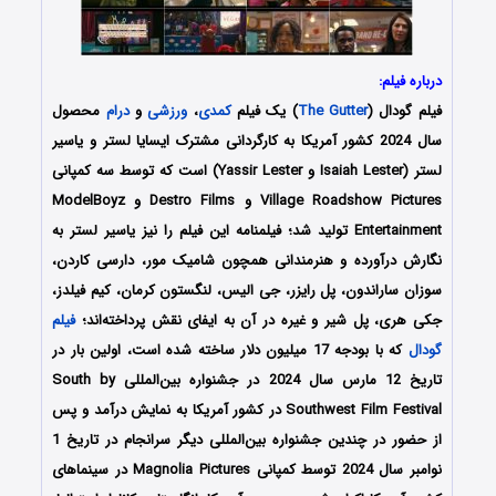
درباره فیلم:
فیلم گودال (
The Gutter
) یک فیلم
کمدی
،
ورزشی
و
درام
محصول
سال 2024 کشور آمریکا به کارگردانی مشترک ایسایا لستر و یاسیر
لستر (Isaiah Lester و Yassir Lester) است که توسط سه کمپانی‌
Village Roadshow Pictures و Destro Films و ModelBoyz
Entertainment تولید شد؛ فیلمنامه این فیلم را نیز یاسیر لستر
به
نگارش درآورده و هنرمندانی همچون
شامیک مور، دارسی کاردن،
سوزان ساراندون، پل رایزر، جی الیس، لنگستون کرمان، کیم فیلدز،
جکی هری، پل شیر
و غیره در آن به ایفای نقش پرداخته‌اند؛
فیلم
گودال
که با بودجه 17 میلیون دلار ساخته شده است،
اولین بار در
تاریخ 12 مارس سال 2024 در جشنواره بین‌المللی South by
Southwest Film Festival در کشور آمریکا به نمایش درآمد و پس
از حضور در چندین جشنواره بین‌المللی دیگر سرانجام در تاریخ 1
نوامبر سال 2024 توسط کمپانی Magnolia Pictures در سینماهای