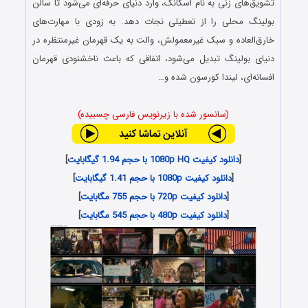
تشویق‌های زنی به نام اسکانک، وارد دنیای حرفه‌ای می‌شود تا سالن
بولینگ محلی را از تعطیلی نجات دهد. به زودی با مهارت‌های
خارق‌العاده و سبک غیرمعمولش، والت به یک قهرمان غیرمنتظره در
دنیای بولینگ تبدیل می‌شود، اتفاقی که باعث ناخشنودی قهرمان
افسانه‌ای، لیندا کورسون شده و…
(سانسور شده با زیرنویس فارسی چسبیده)
[
دانلود کیفیت 1080p HQ با حجم 1.94 گیگابایت
]
[
دانلود کیفیت 1080p با حجم 1.41 گیگابایت
]
[
دانلود کیفیت 720p با حجم 755 مگابایت
]
[
دانلود کیفیت 480p با حجم 545 مگابایت
]