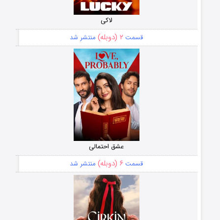
لاکی
۲ (دوبله)
قسمت
منتشر شد
عشق احتمالی
۶ (دوبله)
قسمت
منتشر شد