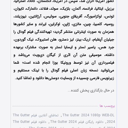
کشور آمریکا اکران شد، سپس در آمریکا، انگلستان، کانادا، استرالیا،
برزیل، ایتالیا، فرانسه، آلمان، بلژیک، سوئد، فنلاند، دانمارک، تایوان،
تونس، لوکزامبورگ، آفریقای جنوبی، سوئیس، آرژانتین، نیوزیلند،
روسیه، کلمبیا، چین، مالزی، ژاپن، اوکراین، ایرلند و سایر کشورها
همزمان به صورت اینترنتی منتشر گردید؛ تهیه‌کنندگی فیلم گودال را
جیلیان آپفلبام، اریک بینز، لیز دسترو، هلن استبروک، نیک گوردون،
جرد هس، یاسیر لستر و ایسایا لستر
به صورت مشترک برعهده
داشته، موسیقی متن آن اثری از کیگان دی‌ویت
می‌باشد و
فیلمبرداری آن نیز توسط ورونیکا بوزا
انجام شده است؛
شما
می‌توانید نسخه زبان اصلی فیلم گودال را با ‌لینک مستقیم و
زیرنویس فارسی چسبیده از وبسایت دوستی‌ها دانلود و تماشا کنید.
در حال بارگذاری پخش کننده...
برچسب ها
The Gutter 2024 1080p WEB-DL
,
تماشای آنلاین فیلم The Gutter
2024
,
دانلود رایگان فیلم The Gutter 2024
,
دانلود فیلم The Gutter