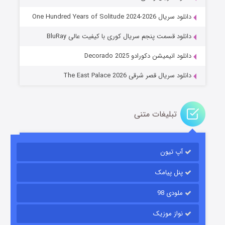
دانلود سریال One Hundred Years of Solitude 2024-2026
عملیات آپارتمان
دانلود قسمت پنجم سریال کوری با کیفیت عالی BluRay
۲ (زیرنویس)
قسمت
منتشر شد
دانلود انیمیشن دکورادو Decorado 2025
دانلود سریال قصر شرقی The East Palace 2026
تبلیغات متنی
آپ تیون
مردگان متحرک: شهر مرده ۳
۲ (زیرنویس)
قسمت
منتشر شد
پنل پیامک
ملودی 98
نواز موزیک