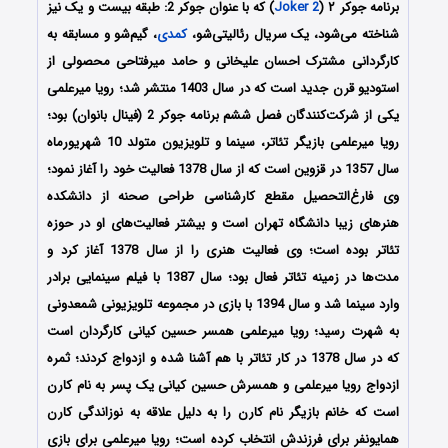
برنامه جوکر ۲ (
Joker 2
) که با عنوان جوکر 2: طبقه بیست و یک نیز
شناخته می‌شود، یک سریال رئالیتی‌شو،
کمدی
، گیم‌شو و مسابقه به
کارگردانی مشترک احسان علیخانی و حامد میرفتاحی محصولی از
استودیو قرن جدید است که در سال 1403 منتشر شد؛ رویا میرعلمی
یکی از شرکت‌کنندگان فصل ششم برنامه جوکر 2 (فینال بانوان) بود؛
رویا میرعلمی بازیگر تئاتر، سینما و تلویزیون متولد 10 شهریورماه
سال 1357 در قزوین است که از سال 1378 فعالیت خود را آغاز نمود؛
وی فارغ‌‌التحصیل مقطع کارشناسی طراحی صحنه از دانشکده
هنرهای زیبا دانشگاه تهران است و بیشتر فعالیت‌‌های او در حوزه
تئاتر بوده است؛ وی فعالیت هنری را از سال 1378 آغاز کرد و
مدت‌ها در زمینه تئاتر فعال بود؛ سال 1387 با فیلم سینمایی برادر
وارد سینما شد و سال 1394 با بازی در مجموعه تلویزیونی شمعدونی
به شهرت رسید؛ رویا میرعلمی همسر حسین کیانی کارگردان است
که در سال 1378 در کار تئاتر با هم آشنا شده و ازدواج کردند؛ ثمره
ازدواج رویا میرعلمی و همسرش حسین کیانی یک پسر به نام کارن
است که خانم بازیگر نام کارن را به دلیل علاقه به نوزاندگی کارن
همایونفر برای فرزندش انتخاب کرده است؛ رویا میرعلمی برای بازی