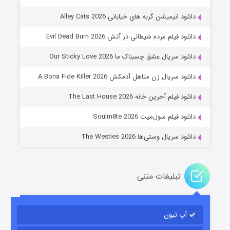
دانلود انیمیشن گربه های خیابانی Alley Cats 2026
دانلود فیلم مرده شیطانی در آتش Evil Dead Burn 2026
دانلود سریال عشق چسبناک ما Our Sticky Love 2026
عملیات آپارتمان
دانلود سریال زن متاهل آدمکش A Bona Fide Killer 2026
2 (زیرنویس)
قسمت
منتشر شد
دانلود فیلم آخرین خانه The Last House 2026
دانلود فیلم سول‌میت Soulm8te 2026
دانلود سریال وستی‌ها The Westies 2026
تبلیغات متنی
مردگان متحرک: شهر مرده ۳
2 (زیرنویس)
قسمت
منتشر شد
آپ تیون