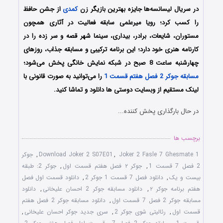
در سریال لیسانسه‌‌ها جایزه بهترین بازیگر زن
کمدی
از جشن حافظ
را کسب کرد؛ رویا میرعلمی سابقه فعالیت در آثاری همچون
مستوران، شایعات، برادر، بیداری، سینما شهر قصه و سر زده را در
کارنامه هنری خود دارد؛
این برنامه ترکیبی و مسابقه جذاب، روزهای
چهارشنبه ساعت 8 صبح در شبکه نمایش خانگی پخش می‌شود؛
مسابقه جوکر 2 فصل هفتم قسمت 1
را می‌توانید به صورت قانونی با
لینک مستقیم از وبسایت دوستی ها دانلود و تماشا کنید.
در حال بارگذاری پخش کننده...
برچسب ها
Joker 2 Fasle 7 Ghesmate 1
,
Download Joker 2 S07E01
,
جوکر
2 فصل 7 قسمت 1
,
جوکر ۲ فصل هفتم قسمت اول
,
جوکر 2: طبقه
بیست و یک
,
دانلود فصل 7 قسمت 1 جوکر 2
,
دانلود قسمت اول فصل
هفتم برنامه جوکر ۲
,
دانلود مسابقه جوکر 2 احسان علیخانی
,
دانلود
مسابقه جوکر 2 فصل 7 قسمت اول
,
دانلود مسابقه جوکر 2 فصل هفتم
قسمت اول
,
رئالیتی شوی جوکر 2
,
سری جدید جوکر احسان علیخانی
,