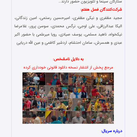
ستارگان سینما و تلویزیون حضور دارند…
شرکت‌کنندگان فصل هفتم:
مجید مظفری و نیکی مظفری، امیرحسین رستمی، امین زندگانی،
الیکا عبدالرزاقی، علی اوجی، نرگس محمدی، سوسن پرور، غلامرضا
نیکخواه، ناهید مسلمی، یوسف صیادی، رویا میرعلمی با حضور اکبر
عبدی و همسرش، سامان احتشام، اردشیر کاظمی و عین الله دریایی
به دلایل نامشخص:
مرجع پخش از انتشار نسخه دانلود قانونی خودداری کرده
درباره سریال: