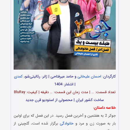
کارگردان:
احسان علیخانی
و حامد میرفتاحی | ژانر: رئالیتی‌شو،
کمدی
| انتشار: 1404
تعداد قسمت‌: … | مدت زمان این قسمت: … دقیقه | کیفیت: BluRay
ساخت کشور ایران | محصولی از استودیو قرن جدید
خلاصه داستان:
جوکر 2 به هفتمین و آخرین فصل رسید. در این فصل که برای اولین
بار به صورت زن و مرد و
خانوادگی
برگزار شده است، گلچینی از