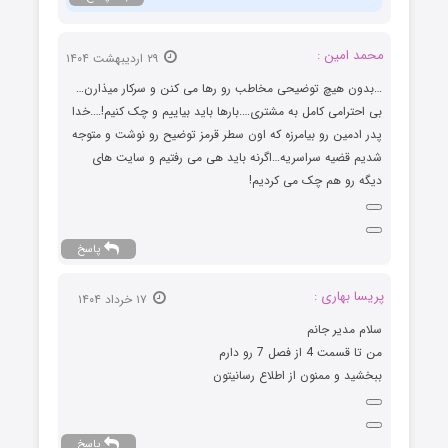
محمد امین :
۲۹ اردیبهشت ۱۴۰۴
…بدون هیچ توضیحی مخاطب رو رها می کنن و سرکار میذارن…
بی احترامی کامل به مشتری….بارها باید بیاییم و چک کنیم!….خدا
پدر ادمین رو بیامرزه که اون سطر قرمز توضیح رو نوشت و متوجه
شدیم قضیه سراسریه…اگرنه باید هی می رفتیم و سایت های
دیگه رو هم چک می کردیم!
پاسخ
پریسا بهاری :
۱۷ خرداد ۱۴۰۴
سلام مدیر جانم
من تا قسمت 4 از فصل 7 رو دارم
ببخشید و ممنون از اطلاع رسانیتون
پاسخ