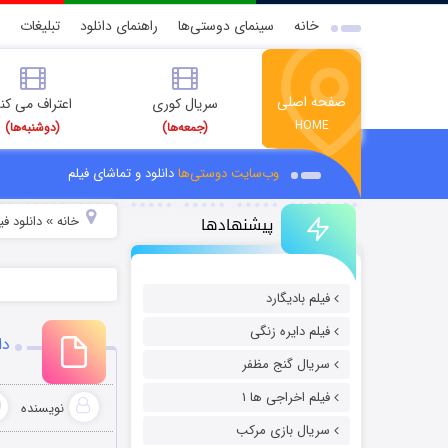
خانه
سینمای دوستی‌ها
راهنمای دانلود
تبلیغات
صفحه اصلی
سریال کوری
اعتراف می کن
HOME
(جمعه‌ها)
(دوشنبه‌ها)
وب‌سایت دوستی‌ها
دانلود و تماشای فیلم
پیشنهادها
خانه
دانلود ف
»
فیلم بادیگارد
فیلم دایره زنگی
دان
سریال گنج مظفر
فیلم اخراجی ها ۱
نویسنده
سریال بازی مرکب