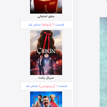
عشق احتمالی
۶ (دوبله)
قسمت
منتشر شد
سریال زشت
۱ (زیرنویس)
قسمت
منتشر شد