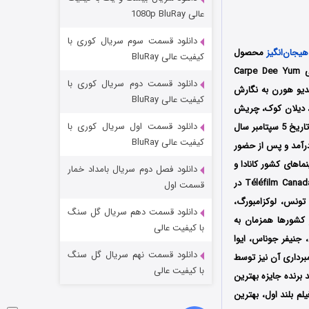
عملیات آپارتمان
عالی 1080p BluRay
۲ (زیرنویس)
قسمت
منتشر شد
دانلود قسمت سوم سریال کوری با
هیجان‌انگیز
محصول
کیفیت عالی BluRay
سال 2024 کشور کانادا به کارگردانی گانیهدیو هورن (Kaniehtiio Horn) است که توسط سه کمپانی‌ Carpe Dee Yum
دانلود قسمت دوم سریال کوری با
به نگارش
کیفیت عالی BluRay
ر، دیلان کوک، چریش
دانلود قسمت اول سریال کوری با
اولین بار در تاریخ 5 سپتامبر سال
کیفیت عالی BluRay
Toronto  در کشور کانادا به نمایش درآمد و پس از حضور
 دیگر سرانجام در تاریخ 25 اکتبر همان سال توسط کمپانی levelFILM در سینماهای کشور کانادا و
دانلود فصل دوم سریال بامداد خمار
مردگان متحرک: شهر مرده ۳
توسط کمپانی Indican Pictures در سینماهای کشور آمریکا اکران شد، سپس توسط سرویس استریم Téléfilm Canada در
قسمت اول
ن، تونس، لوکزامبورگ،
۲ (زیرنویس)
قسمت
منتشر شد
دانلود قسمت دهم سریال گل سنگ
ر کشورها همزمان به
با کیفیت عالی
، جنیفر جوناس، ایوا
دانلود قسمت نهم سریال گل سنگ
برداری آن نیز توسط
با کیفیت عالی
 برنده جایزه بهترین
ترین فیلم بلند اول، بهترین