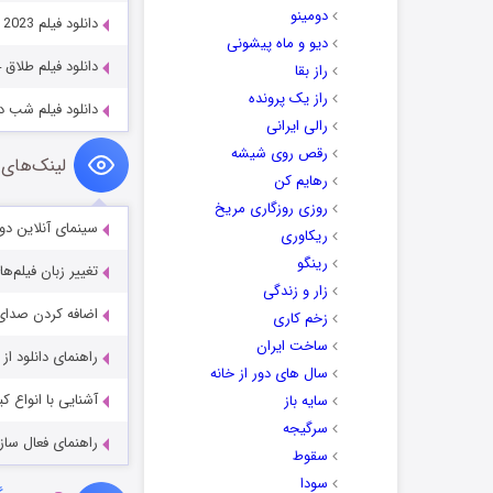
دومینو
دانلود فیلم Me and Mr. Christmas 2023
دیو و ماه پیشونی
دانلود فیلم طلاق Divorce 2024
راز بقا
راز یک پرونده
دانلود فیلم شب در علفزار itchgrass 2021
رالی ایرانی
رقص روی شیشه
لینک‌های 
رهایم کن
روزی روزگاری مریخ
سینمای آنلاین دو
ریکاوری
رینگو
تغییر زبان فیلم‌ها
زار و زندگی
اضافه کردن صدای 
زخم کاری
ساخت ایران
راهنمای دانلود ا
سال های دور از خانه
آشنایی با انواع ک
سایه باز
سرگیجه
راهنمای فعال سازی کیفیت R
سقوط
سودا