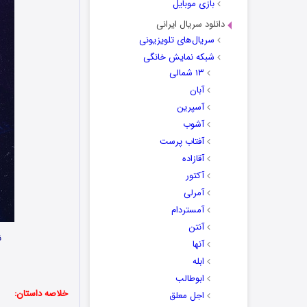
بازی موبایل
دانلود سریال ایرانی
سریال‌های تلویزیونی
شبکه نمایش خانگی
۱۳ شمالی
آبان
آسپرین
آشوب
آفتاب پرست
آقازاده
آکتور
آمرلی
آمستردام
آنتن
ن
آنها
ابله
ابوطالب
خلاصه داستان:
اجل معلق