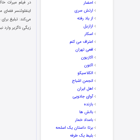
احضار
ارتش سری
اینفلوئنسر فضای م
از یاد رفته
می‌کند: تبلیغ برای
ازازیل
زیگی ناگزیر وارد ن
اسکار
اعتراف می کنم
افعی تهران
اکازیون
اکنون
الکلاسیکو
انجمن اشباح
اهل ایران
آوای جادویی
بازنده
بالش ها
بامداد خمار
برتا: داستان یک اسلحه
بلیط یک‌‌ طرفه