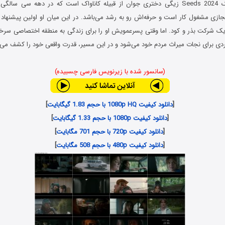
در فیلم میراث خاک Seeds 2024 زیگی دختری جوان از قبیله کاناواک است که در دهه سی س
جازی مشغول کار است و حرفه‌اش رو به رشد می‌باشد. در این میان او اولین پیشنهاد 
 یک شرکت بذر و کود. اما وقتی پسرعمویش او را برای زندگی به منطقه‌ اختصاصی سرخپو
بردی برای نجات میراث مردم خود می‌شود و در این مسیر، قدرت واقعی خود را کشف می‌
(سانسور شده با زیرنویس فارسی چسبیده)
[
دانلود کیفیت 1080p HQ با حجم 1.83 گیگابایت
]
[
دانلود کیفیت 1080p با حجم 1.33 گیگابایت
]
[
دانلود کیفیت 720p با حجم 701 مگابایت
]
[
دانلود کیفیت 480p با حجم 508 مگابایت
]