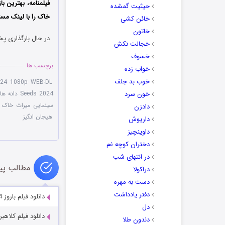
فیلمنامه، بهترین ب
حیثیت گمشده
خاک را با ‌لینک مس
خائن کشی
خاتون
در حال بارگذاری پخ
خجالت نکش
خسوف
برچسب ها
خواب زده
خوب بد جلف
024 1080p WEB-DL
خون سرد
Seeds 2024 دانه ها
سینمایی میراث خاک ۲۰۲۴
دادزن
هیجان انگیز
داریوش
داوینچیز
دختران کوچه غم
در انتهای شب
مطالب پی
دراکولا
دست به مهره
دفتر یادداشت
دانلود فیلم باروز Barroz 2024
دل
دانلود فیلم کلاهبرداران کوتا
دندون طلا