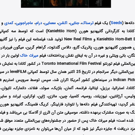
انه‌ها (
Seeds
) یک فیلم
ترسناک
،
جنایی
،
اکشن
،
معمایی
،
درام
،
ماجراجویی
،
کمدی
و
انی همچون
گانیهدیو هورن، پاتریک گارو، دالاس گلدتوت، گراهام گرین، میگون فیربراد
لگان، بانی ویتلی
و غیره در آن به ایفای نقش پرداخته‌اند؛
فیلم
میراث خاک
2024 در جشنواره بین‌المللی فیلم تورنتو International Film Festival
در چندین جشنواره بین‌المللی
انادا، استرالیا، برزیل، ایتالیا، فرانسه، آلمان، بلژیک، سوئد، فنلاند، دانمارک، تایوا
یس، آرژانتین، نیوزیلند، روسیه، کلمبیا، چین، مالزی، ژاپن، اوکراین، ایرلند و سای
ر گردید؛ تهیه‌کنندگی فیلم دانه‌ها را لئونارد فارلینگر، کریگ فلمینگ، گانیهدیو هورن
نگ
به صورت مشترک برعهده داشته، موسیقی متن آن اثری از آلاسکا بی
می‌باشد و فیلم
 شده است؛
فیلم میراث خاک پس از حضور در جشنواره‌‌‌‌‌های بین‌المللی متعدد موفق شد
کارگردانی شده و نامزد دریافت 4 جایزه دیگر نیز شود که از میان آن‌ها می‌توان به نامزدی جایزه به