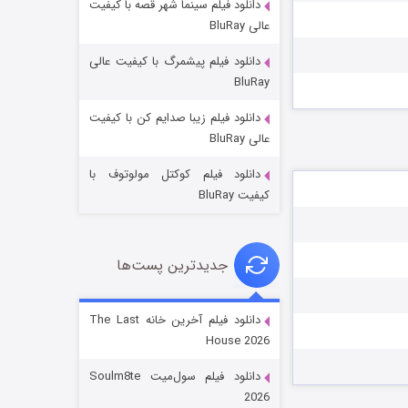
دانلود فیلم سینما شهر قصه با کیفیت
عالی BluRay
دانلود فیلم پیشمرگ با کیفیت عالی
BluRay
دانلود فیلم زیبا صدایم کن با کیفیت
خاندان اژدها فصل ۳
عالی BluRay
۶ (زیرنویس)
قسمت
منتشر شد
دانلود فیلم کوکتل مولوتوف با
کیفیت BluRay
جدیدترین پست‌ها
دانلود فیلم آخرین خانه The Last
House 2026
جادوگری در مغولستان
دانلود فیلم سول‌میت Soulm8te
۱۴ (زیرنویس)
قسمت
منتشر شد
2026