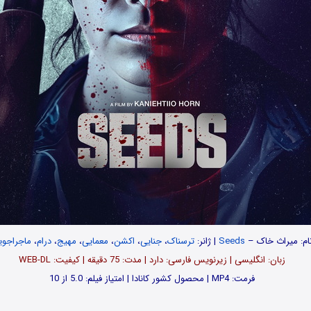
ام: میراث خاک –
Seeds
| ژانر:
ترسناک
،
جنایی
،
اکشن
،
معمایی
،
مهیج
،
درام
،
ماجراجوی
زبان: انگلیسی | زیرنویس فارسی: دارد | مدت: 75 دقیقه | کیفیت: WEB-DL
فرمت: MP4 | محصول کشور کانادا | امتیاز فیلم: 5.0 از 10