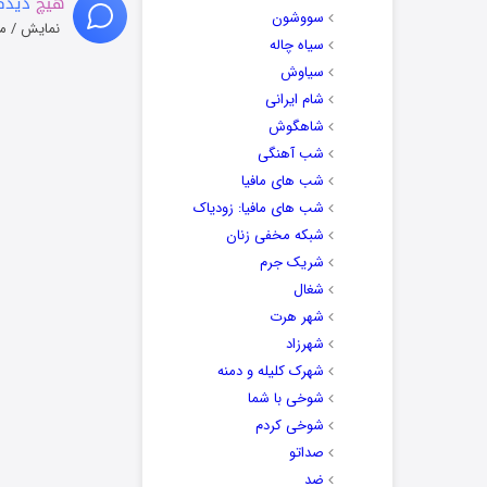
هیچ
دیدگا
سووشون
نمایش / م
سیاه چاله
سیاوش
شام ایرانی
شاهگوش
شب آهنگی
شب های مافیا
شب های مافیا: زودیاک
شبکه مخفی زنان
شریک جرم
شغال
شهر هرت
شهرزاد
شهرک کلیله و دمنه
شوخی با شما
شوخی کردم
صداتو
ضد