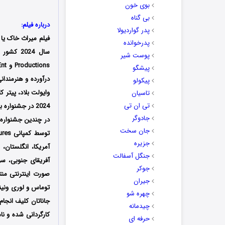
بوی خون
بی گناه
درباره فیلم:
پدر گواردیولا
فیلم میراث خاک یا د
پدرخوانده
پوست شیر
Productions و Kaniehtiio Horn-Batt Ent و New Real Films تولید شد؛ فیلمنامه این فیلم را نیز گانیهدیو هورن
پیشگو
درآورده و هنرمند
پیکولو
وایولت بلاد، پیتر ک
تاسیان
تی ان تی
جادوگر
جان سخت
جزیره
آمریکا، انگلستان، ک
جنگل آسفالت
آفریقای جنوبی، سوئ
جوکر
صورت اینترنتی منتش
جیران
توماس و لوری ونی
چهره شو
جاناتان کلیف
انجام
چیدمانه
حرفه ای