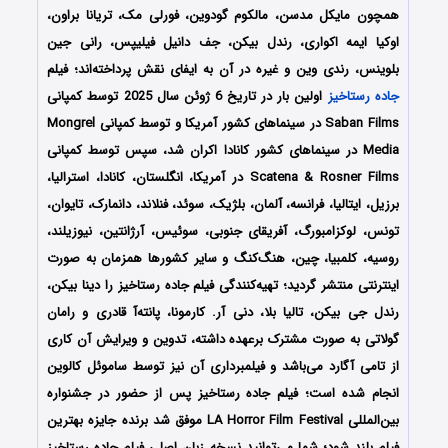
همچون مایکل مدسن، مالکوم گودوین، فورلی مک، تریانا براون،
اوکیا ایمه اکواری، رندل بیکن، جف دانیل فیلیپس، رانی جین
بلوینس، رندی وین و غیره در آن به ایفای نقش پرداخته‌اند؛ فیلم
جاده رستاخیز
اولین بار در تاریخ 6 ژوئن سال 2025 توسط کمپانی
Saban Films در سینماهای کشور آمریکا و توسط کمپانی Mongrel
Media در سینماهای کشور کانادا اکران شد، سپس توسط کمپانی
Scatena & Rosner Films در آمریکا، انگلستان، کانادا، استرالیا،
برزیل، ایتالیا، فرانسه، آلمان، بلژیک، سوئد، فنلاند، دانمارک، تایوان،
تونس، لوکزامبورگ، آفریقای جنوبی، سوئیس، آرژانتین، نیوزیلند،
روسیه، کلمبیا، چین، هنگ‌کنگ و سایر کشورها همزمان به صورت
اینترنتی منتشر گردید؛ تهیه‌کنندگی فیلم جاده رستاخیز را دینا بیکن،
رندل جی بیکن، تالیا بلا، دنی آر. کارمونا، پانته‌آ قادری و رامان
گولاتی به صورت مشترک برعهده داشته، تدوین و ویرایش آن کاری
از تامی آگارد می‌باشد و فیلمبرداری آن نیز توسط ساموئل کالوین
انجام شده است؛ فیلم جاده رستاخیز پس از حضور در جشنواره‌‌‌‌‌
بین‌المللی LA Horror Film Festival موفق شد برنده جایزه بهترین
فیلم بلند شود؛
شما می‌توانید نسخه زبان اصلی فیلم جاده رستاخیز