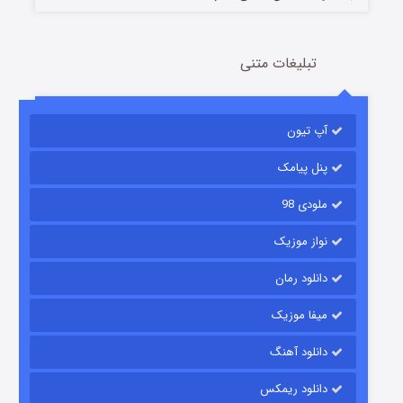
تبلیغات متنی
آپ تیون
باب اسفنجی فصل ۱۷
6 (زیرنویس)
قسمت
منتشر شد
پنل پیامک
ملودی 98
نواز موزیک
دانلود رمان
میفا موزیک
دانلود آهنگ
رویایی برای تو
دانلود ریمکس
15 (دوبله)
قسمت
منتشر شد