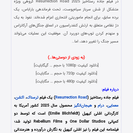
در فیلم جاده رستاخیز Resurrection Road 2025 گروهی ویژه
متشکل از شش سرباز سیاه‌پوست، تحت فرماندهی باراباس، یک
برده سابق، برای انجام ماموریتی انتحاری اعزام شده‌اند: نفوذ به یک
دژ نظامی متعلق به ارتش کنفدراسیون در اعماق جنگل‌های آرکانزاس
و منهدم کردن توپ‌های دوربرد آن. موفقیت این عملیات می‌تواند
مسیر جنگ را تغییر دهد، اما…
(به زودی از دوستی‌ها…)
[
دانلود کیفیت 1080p با حجم … گیگابایت
]
[
دانلود کیفیت 720p با حجم … مگابایت
]
[
دانلود کیفیت 480p با حجم … مگابایت
]
درباره فیلم:
فیلم جاده رستاخیز (
Resurrection Road
) یک فیلم
ترسناک
،
اکشن
،
معمایی
،
درام
و
هیجان‌انگیز
محصول سال 2025 کشور آمریکا به
کارگردانی اشلی کیهیل (Emilie Blichfeldt) است که توسط دو
کمپانی‌ One Dollar Studios و Rebellium Films تولید شد؛
فیلمنامه این فیلم را نیز اشلی کیهیل به نگارش درآورده و هنرمندانی