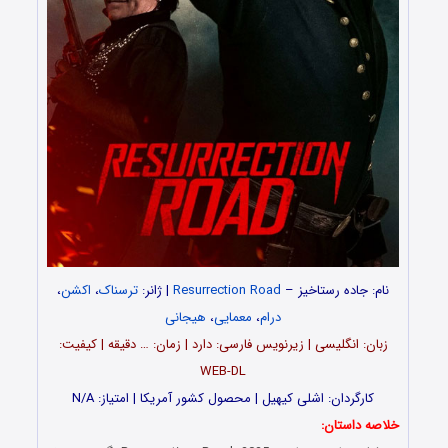
نام: جاده رستاخیز –
Resurrection Road
| ژانر:
ترسناک
،
اکشن
،
درام
،
معمایی
،
هیجانی
زبان: انگلیسی | زیرنویس فارسی: دارد | زمان: … دقیقه | کیفیت:
WEB-DL
کارگردان: اشلی کیهیل | محصول کشور آمریکا | امتیاز: N/A
خلاصه داستان: