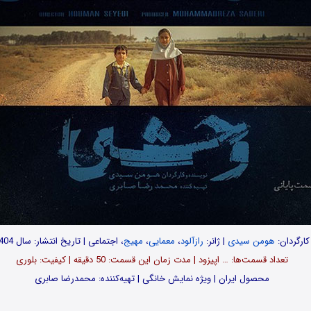
کارگردان:
هومن سیدی
| ژانر:
رازآلود
،
معمایی
،
مهیج
، اجتماعی | تاریخ انتشار: سال 1404
تعداد قسمت‌ها: … اپیزود | مدت زمان این قسمت: 50 دقیقه | کیفیت: بلوری
محصول ایران | ویژه نمایش خانگی | تهیه‌کننده: محمدرضا صابری