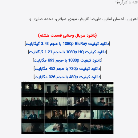
ه یا کارگره؟!
اهریان، احسان امانی، علیرضا ثانی‌فر، مهدی صباغی، محمد صابری و…
(دانلود سریال وحشی قسمت هشتم)
[
دانلود کیفیت 1080p BluRay با حجم 3.43 گیگابایت
]
[
دانلود کیفیت 1080p HQ با حجم 1.21 گیگابایت
]
[
دانلود کیفیت 1080p با حجم 893 مگابایت
]
[
دانلود کیفیت 720p با حجم 452 مگابایت
]
[
دانلود کیفیت 480p با حجم 326 مگابایت
]