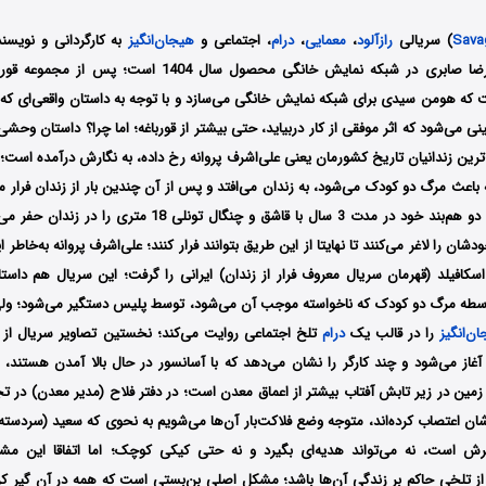
Sava
) سریالی
رازآلود
،
معمایی
،
درام
، اجتماعی و
هیجان‌انگیز
به کارگردانی و نویس
که هومن سیدی برای شبکه نمایش خانگی می‌سازد و با توجه به داستان واقعی‌ای که فی
ی می‌شود که اثر موفقی از کار دربیاید، حتی بیشتر از قورباغه؛ اما چرا؟ داستان وحشی ب
ترین زندانیان تاریخ کشورمان یعنی علی‌اشرف پروانه رخ داده، به نگارش درآمده است؛
باعث مرگ دو کودک می‌شود، به زندان می‌افتد و پس از آن چندین بار از زندان فرار می
دفعات، او به همراه دو هم‌بند خود در مدت 3 سال با قاشق و چنگال تون
ن را لاغر می‌کنند تا نهایتا از این طریق بتوانند فرار کنند؛ علی‌اشرف پروانه به‌خاطر
سکافیلد (قهرمان سریال معروف فرار از زندان) ایرانی را گرفت؛ این سریال هم داستا
سطه مرگ دو کودک که ناخواسته موجب آن می‌شود، توسط پلیس دستگیر می‌شود؛ ول
ن‌انگیز
را در قالب یک
درام
تلخ اجتماعی روایت می‌کند؛ نخستین تصاویر سریال از ا
آغاز می‌شود و چند کارگر را نشان می‌دهد که با آسانسور در حال بالا آمدن هستند، 
مین در زیر تابش آفتاب بیشتر از اعماق معدن است؛ در دفتر فلاح (مدیر معدن) در تجم
ن اعتصاب کرده‌اند، متوجه وضع فلاکت‌بار آن‌ها می‌شویم به نحوی‌ که سعید (سردسته 
 است، نه می‌تواند هدیه‌ای بگیرد و نه حتی کیکی کوچک؛ اما اتفاقا این مشک
تلخی حاکم بر زندگی آن‌ها باشد؛ مشکل اصلی بن‌بستی است که همه در آن گیر کرده