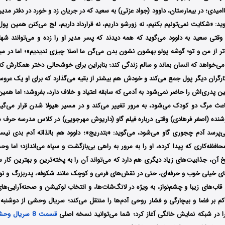
ناامیدی؛ در بیمارستان، داوود (جواد عزتی) به سعید که در جریان زد و خورد در دفتر مد
: «شکایت نمی‌تونیم بکنیم، نه زورشو داریم، نه قرارداد داریم، لج می‌کنن همین پول‌
قتی سعید به داوود می‌گوید که همه دیدند که پسر مدیر او را زده و می‌توانند شها
ر از من و تو؛ گوشه پولو بهشون نشون بدن می‌گن ما اصلا چیزی ندیدیم»؛ اما در میان
می‌خواهد که انسان بماند و سالم زندگی کند؛ بنابراین برای خوشحالی دختر همکارش که
کارگران دیگر پول جمع می‌کند و خودش هم بیشتر از بقیه می‌گذارد که برای او یک عروس
ین پدری‌اش را حاضر نمی‌شود به آدمی که سابقه اعتیاد و خلاف دارد، بفروشد؛ اما همین
باعث مرگ دو کودک می‌شود، به مرور تغییر می‌کند و در مسیر هیولا شدن قرار می‌گی
شنده (اصغر فرهادی) وقتی درباره فیلم گاو (داریوش مهرجویی) در کلاس مدرسه حرف م
‌پرسد آدم چجوری گاو می‌شود، می‌گوید: «بتدریج»؛ داوود هم بالذاته آدم بدی نیس
ظه‌کاری که پیدا کرده، او را به مرور به راهی بی‌بازگشت و سیاه می‌اندازد؛ اما و
لخ آن، جذابیت‌های زیاد دیگری هم دارد که می‌تواند آن را به پخته‌ترین و بهترین کار س
‌های خیلی خوب و حرفه‌ای، حتی در نقش‌های فرعی و کوچک مانند شکوفه، پدربزرگ و ن
 قاب‌های زیبا و چشم‌نواز، به ویژه در لانگ‌شات‌ها، و انتخاب لوکیشن و صحنه‌آرایی‌ه
 بر فضا و بیچارگی و فشار روحی آدم‌ها را منتقل می‌کند؛
قسمت 8 سریال وحشی