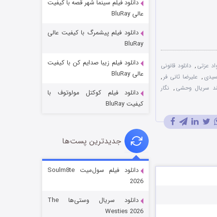
دانلود فیلم سینما شهر قصه با کیفیت
عالی BluRay
دانلود فیلم پیشمرگ با کیفیت عالی
BluRay
دانلود فیلم زیبا صدایم کن با کیفیت
اد عزتی
,
دانلود قانونی
جادوگری در مغولستان
عالی BluRay
سیدی
,
علیرضا ثانی فر
,
14 (زیرنویس)
قسمت
منتشر شد
د سریال وحشی
,
نگار
دانلود فیلم کوکتل مولوتوف با
کیفیت BluRay
جدیدترین پست‌ها
دانلود فیلم سول‌میت Soulm8te
2026
باب اسفنجی فصل ۱۷
دانلود سریال وستی‌ها The
6 (زیرنویس)
قسمت
منتشر شد
Westies 2026