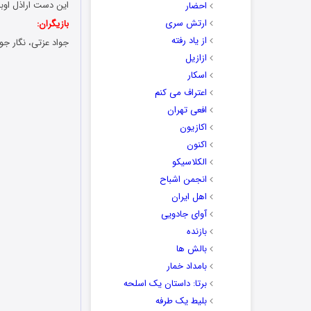
این دست اراذل اوباش
احضار
ارتش سری
بازیگران:
از یاد رفته
جواد عزتی، نگار جو
ازازیل
اسکار
اعتراف می کنم
افعی تهران
اکازیون
اکنون
الکلاسیکو
انجمن اشباح
اهل ایران
آوای جادویی
بازنده
بالش ها
بامداد خمار
برتا: داستان یک اسلحه
بلیط یک‌‌ طرفه