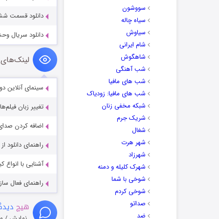
سووشون
دانلود قسمت ششم س
سیاه چاله
سیاوش
دانلود سریال وح
شام ایرانی
شاهگوش
لینک‌های 
شب آهنگی
شب های مافیا
سینمای آنلاین دو
شب های مافیا: زودیاک
شبکه مخفی زنان
تغییر زبان فیلم‌ها
شریک جرم
اضافه کردن صدای 
شغال
شهر هرت
راهنمای دانلود ا
شهرزاد
آشنایی با انواع ک
شهرک کلیله و دمنه
شوخی با شما
راهنمای فعال سازی کیفیت R
شوخی کردم
صداتو
هیچ
دیدگا
ضد
نمایش / م