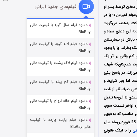
فیلم‌های جدید ایرانی
یر معدن توسط پسر او
مونم نمی‌دن»؛ یا در
شوگر فصل ۲
دت بدهند، می‌گوید:
دانلود فیلم سال گربه با کیفیت عالی
ه این دنیای سیاه و
BluRay
7 (زیرنویس)
قسمت
منتشر شد
 باباش در بیمارستان
دانلود فیلم لاله کبود با کیفیت عالی
ک بخرند، یا با وجود
BluRay
 آدم وقتی بر اثر یک
دانلود فیلم لاک پشت با کیفیت عالی
رد، همچنان‌که شهاب
BluRay
ی‌زند، در پاسخ یکی
ت، اما جبر شرایط و
دانلود فیلم کج‌ پیله با کیفیت عالی
BluRay
حشی صرف‌نظر از قصه
یدی تا این‌جا تبدیل
دانلود فیلم خانه ارواح با کیفیت عالی
خاندان اژدها فصل ۳
وه اواخر قسمت سوم،
BluRay
6 (زیرنویس)
قسمت
منتشر شد
ای مناسب که به‌خوبی
دانلود فیلم یازده یازده با کیفیت
سریال وحشی از دوشنبه 25 فروردین‌ماه سال
عالی BluRay
را با لینک قانونی