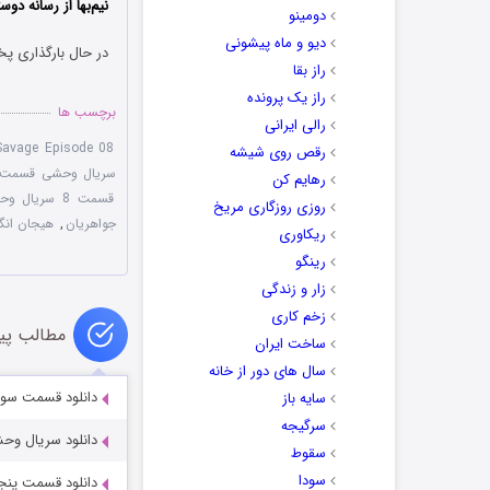
نیم‌بها از رسانه دوس
دومینو
دیو و ماه پیشونی
در حال بارگذاری پخ
راز بقا
راز یک پرونده
برچسب ها
رالی ایرانی
Savage Episode 08
رقص روی شیشه
سریال وحشی قسمت 8
رهایم کن
قسمت 8 سریال وحشی
روزی روزگاری مریخ
جواهریان
,
هیجان انگی
ریکاوری
رینگو
زار و زندگی
زخم کاری
مطالب پی
ساخت ایران
سال های دور از خانه
دانلود قسمت سوم س
سایه باز
سرگیجه
دانلود سریال وح
سقوط
سودا
دانلود قسمت پنجم 