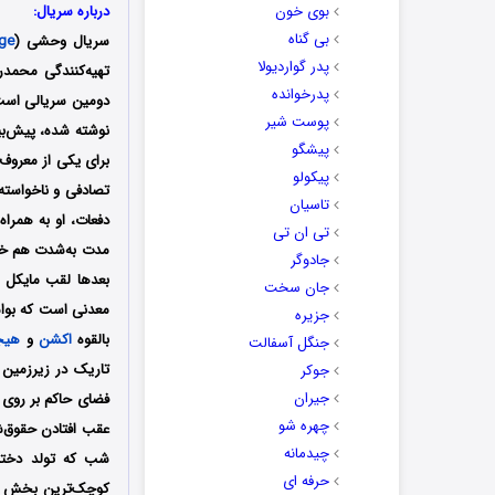
بوی خون
درباره سریال:
بی گناه
سریال وحشی (
ge
پدر گواردیولا
پدرخوانده
دومین سریالی است 
پوست شیر
نوشته شده، پیش‌بین
پیشگو
برای یکی از معروف‌
پیکولو
تصادفی و ناخواسته 
تاسیان
تی ان تی
مدت به‌شدت هم خودشا
جادوگر
بعدها لقب مایکل ا
جان سخت
معدنی است که بوا
جزیره
بالقوه
اکشن
و
هیجا
جنگل آسفالت
تاریک در زیرزمین 
جوکر
جیران
فضای حاکم بر روی ز
چهره شو
عقب افتادن حقوق‌شا
چیدمانه
شب که تولد دخترش
حرفه ای
کوچک‌ترین بخش از 