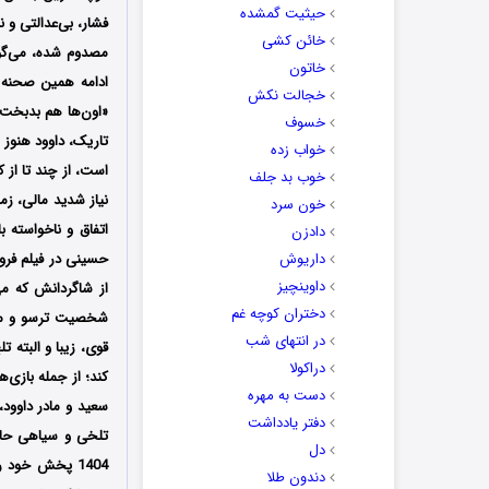
حیثیت گمشده
فشار، بی‌عدالتی و 
خائن کشی
مصدوم شده، می‌گوید
خاتون
ادامه همین صحنه و
خجالت نکش
«اون‌ها هم بدبخت‌ت
خسوف
تاریک، داوود هنوز 
خواب زده
است، از چند تا از 
خوب بد جلف
نیاز شدید مالی، زم
خون سرد
اتفاق و ناخواسته 
دادزن
داریوش
حسینی در فیلم فرو
داوینچیز
از شاگردانش که می
دختران کوچه غم
شخصیت ترسو و محاف
در انتهای شب
قوی، زیبا و البته ت
دراکولا
کند؛ از جمله بازی
دست به مهره
سعید و مادر داوود،
دفتر یادداشت
تلخی و سیاهی حاکم
دل
1404 پخش خود را در شبکه نمایش خانگی آغاز کرد؛ شما می‌توانید نسخه اصلی
دندون طلا