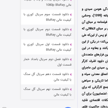
مردگان متحرک: شهر مرده ۳
عالی 1080p BluRay
ندگی هومن سیدی و
2 (زیرنویس)
قسمت
منتشر شد
دانلود قسمت سوم سریال کوری با
تهیه‌کنندگی محمدرضا صابری در شبکه نمایش خانگی محصول سال 1404 است؛ پس از مجموعه قورباغه (1399)، وحشی
کیفیت عالی BluRay
لمنامه بر مبنای آن
ر مبنای اتفاقاتی که
دانلود قسمت دوم سریال کوری با
کیفیت عالی BluRay
 او پس از این‌که طی
‌کند؛ در یکی از این
دانلود قسمت اول سریال کوری با
لی 18 متری را در زندان حفر می‌کنند و بعلاوه در این
کیفیت عالی BluRay
 این فرارهای متعددش
دانلود فصل دوم سریال بامداد خمار
ن داوود اشرف کارگر
شکست استوارت در نجات جهان
قسمت اول
ی سیدی این ماجرای
7 (زیرنویس)
قسمت
منتشر شد
عماق معدنی سیاه و
دانلود قسمت دهم سریال گل سنگ
با کیفیت عالی
اما تاریکی و سیاهی
ع کارگرانی که برای
دانلود قسمت نهم سریال گل سنگ
اعتصابیون) برای آن
با کیفیت عالی
لات اقتصادی شاید
‌اند: حاکمیت ظلم،