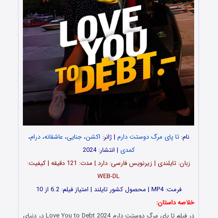
نام:
تا پای مرگ دوستت دارم
| ژانر:
اکشن
،
جنایی
،
عاشقانه
،
درام
،
کمدی
| انتشار: 2024
زبان: تایلندی | زیرنویس فارسی: دارد | مدت: 121 دقیقه | کیفیت:
WEB-DL
فرمت: MP4 | محصول کشور تایلند | امتیاز فیلم: 6.2 از 10
خلاصه داستان:
در فیلم تا پای مرگ دوستت دارم Love You to Debt 2024 در دنیای