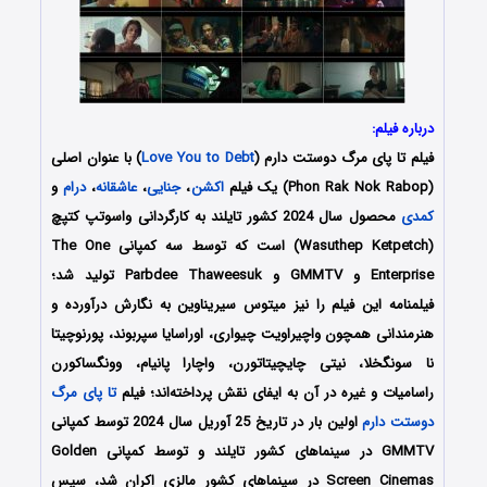
درباره فیلم:
فیلم تا پای مرگ دوستت دارم (
Love You to Debt
) با عنوان اصلی
(Phon Rak Nok Rabop) یک فیلم
اکشن
،
جنایی
،
عاشقانه
،
درام
و
کمدی
محصول سال 2024 کشور تایلند به کارگردانی واسوتپ کتپچ
(Wasuthep Ketpetch) است که توسط سه کمپانی‌ The One
Enterprise و GMMTV و Parbdee Thaweesuk تولید شد؛
فیلمنامه این فیلم را نیز میتوس سیریناوین
به نگارش درآورده و
هنرمندانی همچون
واچیراویت چیواری، اوراسایا سپربوند، پورنوچیتا
نا سونگخلا، نیتی چایچیتاتورن، واچارا پانیام، وونگساکورن
راسامیات
و غیره در آن به ایفای نقش پرداخته‌اند؛
فیلم
تا پای مرگ
دوستت دارم
اولین بار در تاریخ 25 آوریل سال 2024 توسط کمپانی
GMMTV در سینماهای کشور تایلند و توسط کمپانی Golden
Screen Cinemas در سینماهای کشور مالزی اکران شد، سپس