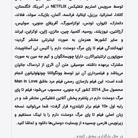
توسط سرویس استریم نتفلیکس NETFLIX در آمریکا، انگلستان،
کانادا، استرالیا، برزیل، ایتالیا، فرانسه، آلمان، بلژیک، سوئد، فنلاند،
دانمارک، تایوان، تونس، لوکزامبورگ، آفریقای جنوبی، سوئیس،
آرژانتین، نیوزیلند، روسیه، کلمبیا، چین، مالزی، ژاپن، اوکراین، ایرلند
و سایر کشورها همزمان به صورت اینترنتی منتشر گردید؛
تهیه‌کنندگی فیلم تا پای مرگ دوستت دارم را آتیس تی آساناچیندا،
سوپاپورن لرتتیتیراکارن، داراپا چویسانگوان و کیم جه مین
به صورت
مشترک برعهده داشته، موسیقی متن آن اثری از تردساک جانپان
می‌باشد و فیلمبرداری آن نیز توسط وونگواتانا چونهاوتیانون
انجام
شده است؛
این فیلم بازسازی رسمی فیلم مرد عاشق Man in Love
محصول سال 2014 کشور کره جنوبی، محسوب می‌شود؛ فیلم تا پای
مرگ دوستت دارم در پلتفرم پخش آنلاین نتفلیکس منتشر شد و در
رتبه اول «10 فیلم برتر تایلندی» قرار گرفت؛
شما می‌توانید نسخه
زبان اصلی فیلم تا پای مرگ دوستت دارم را با ‌لینک مستقیم و
زیرنویس فارسی چسبیده از وبسایت دوستی‌ها دانلود و تماشا کنید.
در حال بارگذاری پخش کننده...