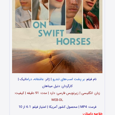
نام فیلم:
بر پشت اسب‌های تندرو
| ژانر:
عاشقانه
،
درام
اتیک |
کارگردان: دنیل میناهان
زبان: انگلیسی | زیرنویس فارسی: دارد | مدت: 91 دقیقه | کیفیت:
WEB-DL
فرمت: MP4 | محصول کشور آمریکا | امتیاز فیلم: 6.1 از 10
خلاصه داستان: