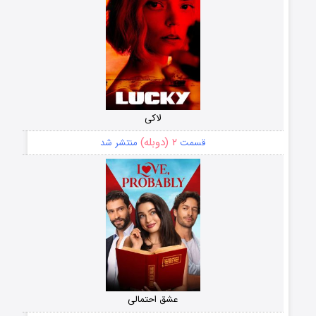
لاکی
۲ (دوبله)
قسمت
منتشر شد
عشق احتمالی