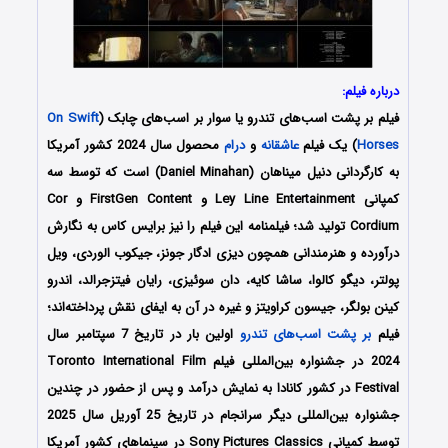
درباره فیلم:
فیلم بر پشت اسب‌های تندرو یا سوار بر اسب‌های چابک (
On Swift
Horses
) یک فیلم
عاشقانه
و
درام
محصول سال 2024 کشور آمریکا
به کارگردانی دنیل میناهان (Daniel Minahan) است که توسط سه
کمپانی‌ Ley Line Entertainment و FirstGen Content و Cor
Cordium تولید شد؛ فیلمنامه این فیلم را نیز برایس کاس
به نگارش
درآورده و هنرمندانی همچون
دیزی ادگار جونز، جیکوب الوردی، ویل
پولتر، دیگو کالوا، ساشا کایه، دان سوئیزی، رایان فیتزجرالد، اندرو
کینن بولگر، جیسون کراویتز
و غیره در آن به ایفای نقش پرداخته‌اند؛
فیلم
بر پشت اسب‌های تندرو
اولین بار در تاریخ 7 سپتامبر سال
2024 در جشنواره بین‌المللی فیلم Toronto International Film
Festival در کشور کانادا به نمایش درآمد و پس از حضور در چندین
جشنواره بین‌المللی دیگر سرانجام در تاریخ 25 آوریل سال 2025
توسط کمپانی Sony Pictures Classics در سینماهای کشور آمریکا