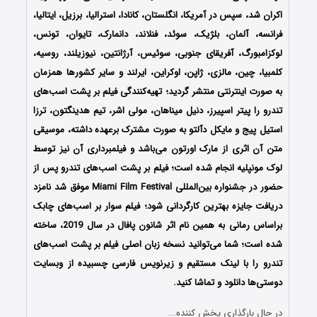
اکران شد، سپس در آمریکا، انگلستان، کانادا، استرالیا، برزیل، ایتالیا،
فرانسه، آلمان، بلژیک، سوئد، فنلاند، دانمارک، تایوان، تونس،
لوکزامبورگ، آفریقای جنوبی، سوئیس، آرژانتین، نیوزیلند، روسیه،
کلمبیا، چین، مالزی، ژاپن، اوکراین، ایرلند و سایر کشورها همزمان
به صورت اینترنتی منتشر گردید؛
تهیه‌کنندگی فیلم بر پشت اسب‌های
تندرو را
پیتر اسپیرز، دنیل میناهان، مولی اشر، تیم هدینگتون، ترزا
استیل پیج و مایکل دآلتو
به صورت مشترک برعهده داشته، موسیقی
متن آن اثری از مارک اورتون
می‌باشد و فیلمبرداری آن نیز توسط
لوک مونپلیه
انجام شده است؛
فیلم بر پشت اسب‌های تندرو پس از
حضور در جشنواره‌‌‌‌‌ بین‌المللی Miami Film Festival موفق شد نامزد
دریافت جایزه بهترین کارگردانی شود؛ فیلم سوار بر اسب‌های چابک
براساس رمانی به همین نام اثر شانون پافال در سال 2019، ساخته
شده است؛ شما می‌توانید نسخه زبان اصلی فیلم بر پشت اسب‌های
تندرو را با ‌لینک مستقیم و زیرنویس فارسی چسبیده از وبسایت
دوستی‌ها دانلود و تماشا کنید.
در حال بارگذاری پخش کننده...