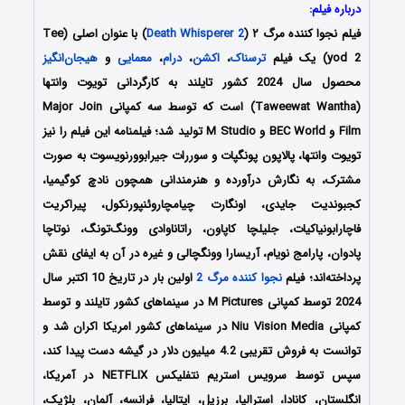
درباره فیلم:
فیلم نجوا کننده مرگ ۲ (
Death Whisperer 2
) با عنوان اصلی (Tee
yod 2) یک فیلم
ترسناک
،
اکشن
،
درام
،
معمایی
و
هیجان‌انگیز
محصول سال 2024 کشور تایلند به کارگردانی تویوت وانتها
(Taweewat Wantha) است که توسط سه کمپانی‌ Major Join
Film و BEC World و M Studio تولید شد؛ فیلمنامه این فیلم را نیز
تویوت وانتها، پالاپون پونگپات و سوررات جیرابوورنویسوت به صورت
مشترک، به نگارش درآورده و هنرمندانی همچون نادچ کوگیمیا،
کجبوندیت جایدی، اونگارت چیامچاروئنپورنکول، پیراکریت
فاچارابونیاکیات، جلیلچا کاپاون، راتاناوادی وونگ‌تونگ، نوتاچا
پادوان، پارامج نویام، آریسارا وونگچالی و غیره در آن به ایفای نقش
پرداخته‌اند؛ فیلم
نجوا کننده مرگ 2
اولین بار در تاریخ 10 اکتبر سال
2024 توسط کمپانی‌ M Pictures در سینماهای کشور تایلند و توسط
کمپانی Niu Vision Media در سینماهای کشور امریکا اکران شد و
توانست به فروش تقریبی 4.2 میلیون دلار در گیشه دست پیدا کند،
سپس توسط سرویس استریم نتفلیکس NETFLIX در آمریکا،
انگلستان، کانادا، استرالیا، برزیل، ایتالیا، فرانسه، آلمان، بلژیک،