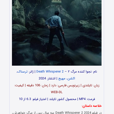
نام: نجوا کننده مرگ ۲ –
Death Whisperer 2
| ژانر:
ترسناک
،
اکشن
،
مهیج
| انتشار: 2024
زبان: تایلندی | زیرنویس فارسی: دارد | زمان: 106 دقیقه | کیفیت:
WEB-DL
فرمت: MP4 | محصول کشور تایلند | امتیاز فیلم: 6.3 از 10
خلاصه داستان:
در فیلم Death Whisperer 2 2024 سه سال پس از مرگ خواهرش،