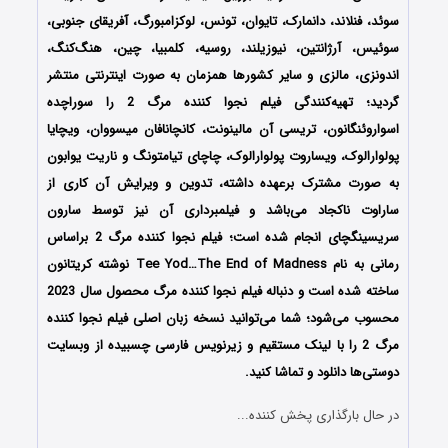
سوئد، فنلاند، دانمارک، تایوان، تونس، لوکزامبورگ، آفریقای جنوبی،
سوئیس، آرژانتین، نیوزیلند، روسیه، کلمبیا، چین، هنگ‌کنگ،
اندونزی، مالزی و سایر کشورها همزمان به صورت اینترنتی منتشر
گردید؛ تهیه‌کنندگی فیلم نجوا کننده مرگ 2 را سوراچده
اسواروئنگانون، تریسی آن مالینونت، کانچانافان میسووان، ویچایا
پولوارالوک، ویساروت پولوارالوک، چاچای تیامتونگ و ناریت یوابون
به صورت مشترک برعهده داشته، تدوین و ویرایش آن کاری از
ساراوت ناکجاد می‌باشد و فیلمبرداری آن نیز توسط سارون
سریسینگچای انجام شده است؛ فیلم نجوا کننده مرگ 2 براساس
رمانی به نام Tee Yod…The End of Madness نوشته کریتانون
ساخته شده است و
دنباله‌ فیلم نجوا کننده مرگ محصول سال 2023
محسوب می‌شود؛
شما می‌توانید نسخه زبان اصلی فیلم نجوا کننده
مرگ 2 را با ‌لینک مستقیم و زیرنویس فارسی چسبیده از وبسایت
دوستی‌ها دانلود و تماشا کنید.
در حال بارگذاری پخش کننده...