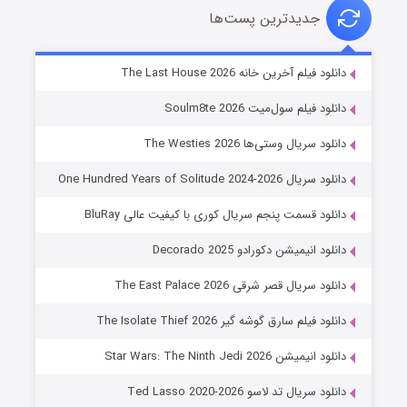
جدیدترین پست‌ها
خاندان اژدها فصل ۳
دانلود فیلم آخرین خانه The Last House 2026
۶ (زیرنویس)
قسمت
منتشر شد
دانلود فیلم سول‌میت Soulm8te 2026
دانلود سریال وستی‌ها The Westies 2026
دانلود سریال One Hundred Years of Solitude 2024-2026
دانلود قسمت پنجم سریال کوری با کیفیت عالی BluRay
دانلود انیمیشن دکورادو Decorado 2025
دانلود سریال قصر شرقی The East Palace 2026
جادوگری در مغولستان
دانلود فیلم سارق گوشه گیر The Isolate Thief 2026
۱۴ (زیرنویس)
قسمت
منتشر شد
دانلود انیمیشن Star Wars: The Ninth Jedi 2026
دانلود سریال تد لاسو Ted Lasso 2020-2026