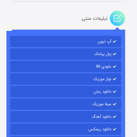
تبلیغات متنی
آپ تیون
باب اسفنجی فصل ۱۷
۶ (زیرنویس)
قسمت
منتشر شد
پنل پیامک
ملودی 98
نواز موزیک
دانلود رمان
میفا موزیک
دانلود آهنگ
رویایی برای تو
دانلود ریمکس
۱۵ (دوبله)
قسمت
منتشر شد