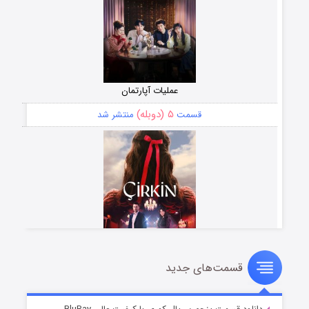
عملیات آپارتمان
۵ (دوبله)
قسمت
منتشر شد
قسمت‌های جدید
سریال زشت
۲ (زیرنویس)
قسمت
منتشر شد