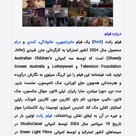
درباره فیلم:
فیلم رانت (
Runt
) یک فیلم
ماجراجویی
،
خانوادگی
،
کمدی
و
درام
محصول سال 2024 کشور استرالیا به کارگردانی ‌جان شیدی (John
Sheedy) است که توسط سه کمپانی‌ Australian Children’s
Television Foundation و Lotterywest و Screen Australia
تولید شد؛ فیلمنامه این فیلم را نیز کریگ سیلوی به نگارش درآورده
و هنرمندانی همچون جای کورتنی، جک تامپسون، سلست باربر،
مت دی، دبورا میلمن، سارا رابرتز، لیلی لاتور، جوئل جکسون، جک
لاتور، دالیپ سوندی، تام باج، کاترین مور، کاترین شوبک، رایلی
استایلز، اشلی مک کنا، کندیس اسپارو، لوسیندا ریا، الکساندرا جونز
و غیره در آن به ایفای نقش پرداخته‌اند؛
فیلم رانت
اولین بار در
تاریخ 19 سپتامبر سال 2024 توسط کمپانی‌ StudioCanal در
سینماهای کشور استرالیا و توسط کمپانی Green Light Films در