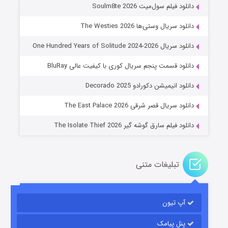
دانلود فیلم سول‌میت Soulm8te 2026
دانلود سریال وستی‌ها The Westies 2026
دانلود سریال One Hundred Years of Solitude 2024-2026
دانلود قسمت پنجم سریال کوری با کیفیت عالی BluRay
عملیات آپارتمان
دانلود انیمیشن دکورادو Decorado 2025
۲ (زیرنویس)
قسمت
منتشر شد
دانلود سریال قصر شرقی The East Palace 2026
دانلود فیلم سارق گوشه گیر The Isolate Thief 2026
تبلیغات متنی
آپ تیون
مردگان متحرک: شهر مرده ۳
۲ (زیرنویس)
قسمت
منتشر شد
پنل پیامک