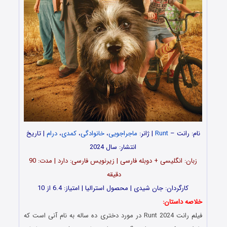
نام: رانت –
Runt
| ژانر:
ماجراجویی
،
خانوادگی
،
کمدی
،
درام
| تاریخ
انتشار: سال 2024
زبان: انگلیسی + دوبله فارسی | زیرنویس فارسی: دارد | مدت‌: 90
دقیقه
کارگردان: ‌جان شیدی | محصول استرالیا | امتیاز: 6.4 از 10
خلاصه داستان:
فیلم رانت Runt 2024 در مورد دختری ده ساله به نام آنی است که