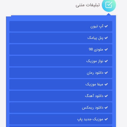
تبلیغات متنی
آپ تیون
باب اسفنجی فصل ۱۷
۶ (زیرنویس)
قسمت
منتشر شد
پنل پیامک
ملودی 98
نواز موزیک
دانلود رمان
میفا موزیک
دانلود آهنگ
رویایی برای تو
دانلود ریمکس
۱۵ (دوبله)
قسمت
منتشر شد
موزیک جدید پاپ