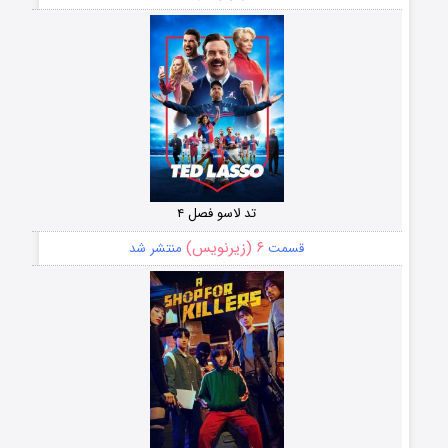
تد لاسو فصل ۴
۶ (زیرنویس)
قسمت
منتشر شد