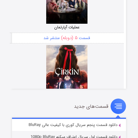
عملیات آپارتمان
۵ (دوبله)
قسمت
منتشر شد
قسمت‌های جدید
سریال زشت
۲ (زیرنویس)
قسمت
منتشر شد
دانلود قسمت پنجم سریال کوری با کیفیت عالی BluRay
دانلود قسمت اول سریال اعتراف میکنم 1080p BluRay