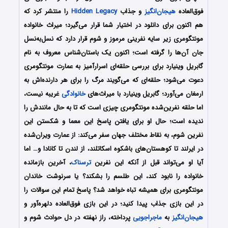
فوق‌العاده
هیجان‌انگیز
و جذاب
Hidden Legacy
را منتشر کرد که
هم اکنون برای دانلود در اختیار شما قرار می‌گیرد؛ میراث خانواده‌
مونتگومری زیر سایه‌ نفرینی مرموز و شوم قرار دارد که نسل‌به‌نسل
جان آن‌ها را گرفته است؛ اکنون یک باستان‌شناس معروف به نام
گابریل وینیارد برای بررسی حلقه‌ای اسرارآمیز به عمارت مونتگومری
دعوت می‌شود؛ حلقه‌ای که می‌گویند مرگ را برای هر دارنده‌اش به
ارمغان می‌آورد؛ گابریل وینیارد با میراث‌های
خانوادگی
غریبه نیست،
اما حلقه‌ نفرین‌شده‌ مونتگومری چیزی است که تا به حال مانندش را
ندیده است؛ حال او برای یافتن پاسخ این معما و شکستن این
نفرین شوم، به نقاط مختلف جهان سفر می‌کند: از عمارت ویران‌شده
در ایرلند تا کوهستان‌های باشکوه اسکاتلند، از لندن تا کانادا و… اما
آیا او می‌تواند قبل از آنکه این نفرین
ترسناک
، آخرین بازمانده‌
خانواده را نابود کند، این طلسم را بشکند؟ یا سرنوشت خاندان
مونتگومری برای همیشه تباه خواهد شد؟ پاسخ تمام این سوالات را
در این بازی جذاب پیدا کنید؛
در این بازی فوق‌العاده دلهره‌آور و
هیجان‌انگیز
به
ماجراجویی
پرداخته، راز نهفته در دل حوادث شوم و