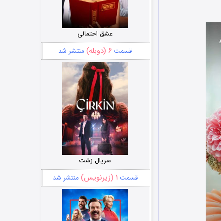
عشق احتمالی
۶ (دوبله)
قسمت
منتشر شد
سریال زشت
۱ (زیرنویس)
قسمت
منتشر شد