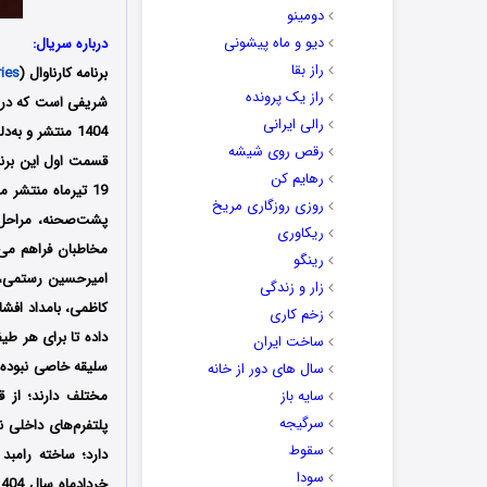
دومینو
دیو و ماه پیشونی
درباره سریال:
راز بقا
برنامه کارناوال (
ries
راز یک پرونده
رالی ایرانی
رقص روی شیشه
رهایم کن
روزی روزگاری مریخ
پشت‌صحنه، مراحل 
ریکاوری
مخاطبان فراهم می‌
رینگو
امیرحسین رستمی، 
زار و زندگی
کاظمی، بامداد افشار
زخم کاری
داده تا برای هر طی
ساخت ایران
سلیقه خاصی نبوده و
سال های دور از خانه
سایه باز
مختلف دارند؛ از ق
سرگیجه
پلتفرم‌های داخلی نی
سقوط
سودا
خردادماه سال 1404 در شبکه نمایش خانگی پخش شد؛ مسابقه