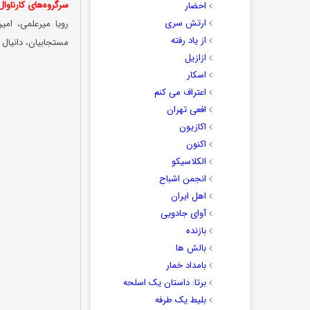
سرگروه‌های کارناوال
احضار
ارتش سری
رویا میرعلمی، ام
از یاد رفته
مستجابیان، دانیال ک
ازازیل
اسکار
اعتراف می کنم
افعی تهران
اکازیون
اکنون
الکلاسیکو
انجمن اشباح
اهل ایران
آوای جادویی
بازنده
بالش ها
بامداد خمار
برتا: داستان یک اسلحه
بلیط یک‌‌ طرفه