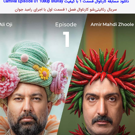
دانلود مسابقه کارناوال قسمت 1 با کیفیت Carnival Episode 01 1080p BluRay
سریال رئالیتی‌شو کارناوال فصل ۱ قسمت اول با اجرای رامبد جوان