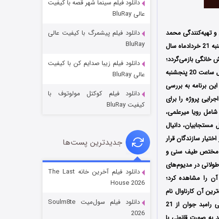
دانلود فیلم سینما شهر قصه با کیفیت
عالی BluRay
 و تهیه‌کنندگی محمد
دانلود فیلم پیشمرگ با کیفیت عالی
BluRay
شریفی است که در سال 1404 منتشر شد؛ رئالیتی‌شوی کارناوال رامبد جوان که قسمت افتتاحیه آن چهارشنبه 21 خردادماه سال
به 18 تیر بار دیگر به شبکه نمایش خانگی بازمی‌گردد؛
دانلود فیلم زیبا صدایم کن با کیفیت
خاندان اژدها فصل ۳
قسمت اول این برنامه ساعت 20 چهارشنبه پخش خواهد شد؛ در ادامه، قسمت دفاعیه سرگروه‌های کارناوال ساعت 20 پنجشنبه
عالی BluRay
۶ (زیرنویس)
قسمت
منتشر شد
س کاربران قرار می‌گیرد؛ این برنامه به بررسی
دانلود فیلم کوکتل مولوتوف با
رایی پروژه را برای
کیفیت BluRay
شامل رویا میرعلمی،
مستجابیان، دانیال
اختیار سازندگان قرار
جدیدترین پست‌ها
صرفا مختص طیف سنی و
طولانی در مدیوم‌های
دانلود فیلم آخرین خانه The Last
 آن را مشاهده کرد؛
House 2026
رین آن کارناوال نام
جادوگری در مغولستان
دانلود فیلم سول‌میت Soulm8te
دارد؛ ساخته رامبد جوان که در شبکه نمایش خانگی در حال پخش است؛ مسابقه کارناوال به کارگردانی رامبد جوان از 21
۱۴ (زیرنویس)
قسمت
منتشر شد
2026
د به صورت قانونی با