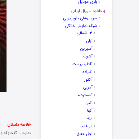
بازی موبایل
دانلود سریال ایرانی
سریال‌های تلویزیونی
شبکه نمایش خانگی
۱۳ شمالی
آبان
آسپرین
آشوب
آفتاب پرست
آقازاده
آکتور
آمرلی
آمستردام
آنتن
آنها
ابله
خلاصه داستان:
ابوطالب
نمایش؛ گفت‌و‌گو و 
اجل معلق