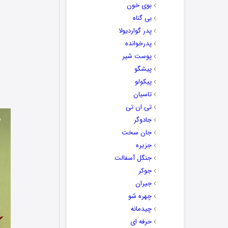
بوی خون
بی گناه
پدر گواردیولا
پدرخوانده
پوست شیر
پیشگو
پیکولو
تاسیان
تی ان تی
جادوگر
جان سخت
جزیره
جنگل آسفالت
جوکر
جیران
چهره شو
چیدمانه
حرفه ای