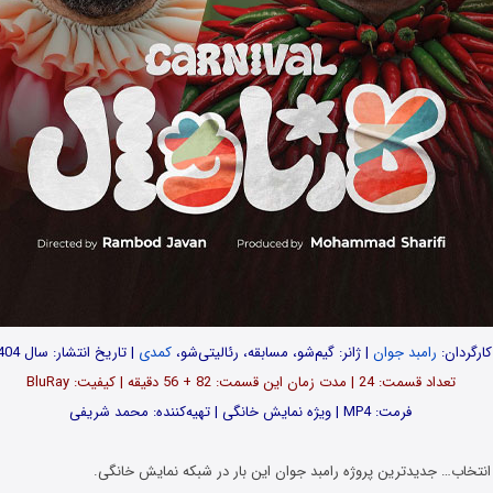
کارگردان:
رامبد جوان
| ژانر: گیم‌شو، مسابقه، رئالیتی‌شو،
کمدی
| تاریخ انتشار: سال 1404
تعداد قسمت‌: 24 | مدت زمان این قسمت: 82 + 56 دقیقه | کیفیت: BluRay
فرمت: MP4 | ویژه نمایش خانگی | تهیه‌کننده: محمد شریفی
انتخاب… جدیدترین پروژه رامبد جوان این بار در شبکه نمایش خانگی.