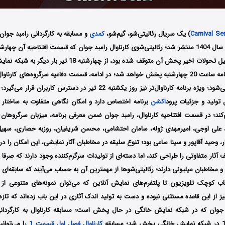
Carnival Se
) یک سریال رئالیتی‌شو، گیم‌شو،
کمدی
و مسابقه به کارگردانی رامبد جوان
1404 منتشر و به‌دلیل تحولات اخیر پخش آن متوقف شده بود، از چهارشن
19 تیرماه منتشر می‌شود؛ ویژه‌ برنامه‌ کارناوال‌تر نیز روز یکشنبه 22 تیر در دستر
تولید و جزئیات پرود
اکشن
برنامه اختصاص دارد و امکان نگاهی متفاوت به ساختار اج
کند؛ در قسمت افتتاحیه کارناوال، رامبد جوان ضمن معرفی برنامه، میزبان سرگروهان 
علی اوجی، امیرمهدی ژوله، سامان احتشامی، محسن شریفیان، روزبه حصاری، سهیل 
، وحید آقاپور و سینا ساعی بود؛ تنوع سلیقه در مخاطبان آثار نمایشی، این امکان را در 
ف آثار متفاوتی را طراحی کند، اما دسته‌ای از تولیدات سرگرم‌کننده وجود دارند که 
 مخاطبان میلیونی دارند؛ رئالیتی‌شوها از مهمترین آن به حساب می‌آیند که سابقه‌ای 
اب کوچک تلویزیون تا پلتفرم‌های نمایش آنلاین که می‌توان نمونه‌های متنوعی از
ز از این قاعده مستثنی نبوده و دست به تولید اندک آثاری در این باب زده‌اند که تازه‌ت
کارناوال فصل اول قسمت 1
را می‌توانی