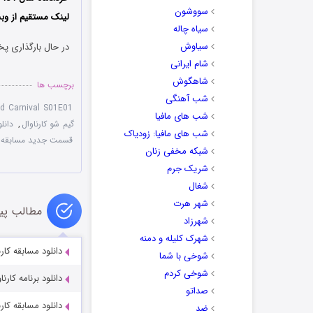
سووشون
لینک مستقیم از وبس
سیاه چاله
سیاوش
در حال بارگذاری پخ
شام ایرانی
شاهگوش
برچسب ها
شب آهنگی
d Carnival S01E01
شب های مافیا
گیم شو کارناوال
,
دانلود
شب های مافیا: زودیاک
قسمت جدید مسابقه کا
شبکه مخفی زنان
شریک جرم
شغال
شهر هرت
مطالب پی
شهرزاد
شهرک کلیله و دمنه
دانلود مسابقه کارناوال قسم
شوخی با شما
شوخی کردم
دانلود برنامه کارناوال‌تر قس
صداتو
دانلود مسابقه کارناوال قسم
ضد