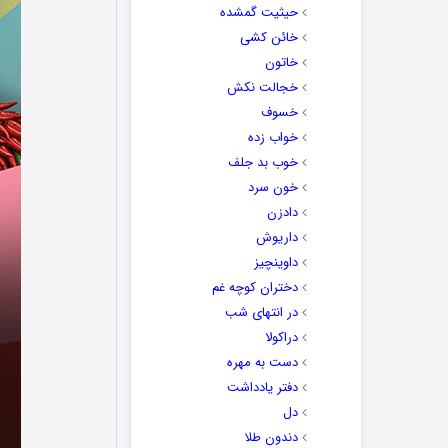
حیثیت گمشده
خائن کشی
خاتون
خجالت نکش
خسوف
خواب زده
خوب بد جلف
خون سرد
دادزن
داریوش
داوینچیز
دختران کوچه غم
در انتهای شب
دراکولا
دست به مهره
دفتر یادداشت
دل
دندون طلا