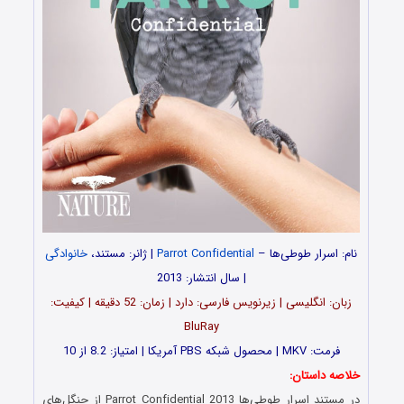
نام: اسرار طوطی‌ها –
Parrot Confidential
| ژانر: مستند،
خانوادگی
| سال انتشار: 2013
زبان: انگلیسی | زیرنویس فارسی: دارد | زمان: 52 دقیقه | کیفیت:
BluRay
فرمت: MKV | محصول شبکه PBS آمریکا | امتیاز: 8.2 از 10
خلاصه داستان:
در مستند اسرار طوطی‌ها Parrot Confidential 2013 از جنگل‌های