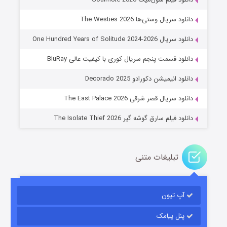
دانلود سریال وستی‌ها The Westies 2026
دانلود سریال One Hundred Years of Solitude 2024-2026
دانلود قسمت پنجم سریال کوری با کیفیت عالی BluRay
عملیات آپارتمان
دانلود انیمیشن دکورادو Decorado 2025
۲ (زیرنویس)
قسمت
منتشر شد
دانلود سریال قصر شرقی The East Palace 2026
دانلود فیلم سارق گوشه گیر The Isolate Thief 2026
تبلیغات متنی
آپ تیون
مردگان متحرک: شهر مرده ۳
۲ (زیرنویس)
قسمت
منتشر شد
پنل پیامک