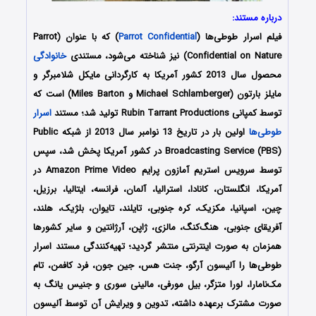
درباره مستند:
فیلم اسرار طوطی‌ها (
Parrot Confidential
) که با عنوان (Parrot
Confidential on Nature) نیز شناخته می‌شود، مستندی
خانوادگی
محصول سال 2013 کشور آمریکا به کارگردانی مایکل شلامبرگر و
مایلز بارتون (Michael Schlamberger و Miles Barton) است که
توسط کمپانی Rubin Tarrant Productions تولید شد؛
مستند
اسرار
طوطی‌ها
اولین بار در تاریخ 13 نوامبر سال 2013 از شبکه Public
Broadcasting Service (PBS) در کشور آمریکا پخش شد، سپس
توسط سرویس استریم آمازون پرایم Amazon Prime Video در
آمریکا، انگلستان، کانادا، استرالیا، آلمان، فرانسه، ایتالیا، برزیل،
چین، اسپانیا، مکزیک، کره جنوبی، تایلند، تایوان، بلژیک، هلند،
آفریقای جنوبی، هنگ‌کنگ، مالزی، ژاپن، آرژانتین و سایر کشورها
همزمان به صورت اینترنتی منتشر گردید؛ تهیه‌کنندگی مستند اسرار
طوطی‌ها را آلیسون آرگو، جنت هس، جین جون، فرد کافمن، تام
مک‌نامارا، لورا متزگر، بیل مورفی، مالینی سوری و جنیس یانگ
به
صورت مشترک برعهده داشته، تدوین و ویرایش آن توسط آلیسون