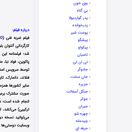
بوی خون
بی گناه
پدر گواردیولا
پدرخوانده
درباره فیلم:
پوست شیر
فیلم ضربه فنی (
.O
پیشگو
پیکولو
شد؛ فیلمنامه این 
تاسیان
پاکوین، فواد نبا، م
تی ان تی
جادوگر
جان سخت
فنلاند، دانمارک، ت
جزیره
سایر کشورها همزمان
جنگل آسفالت
صورت مشترک برعهده
جوکر
جیران
ترکیبی) می‌کشد، ا
چهره شو
می‌توانید نسخه دو
چیدمانه
وبسایت دوستی‌ها دا
حرفه ای