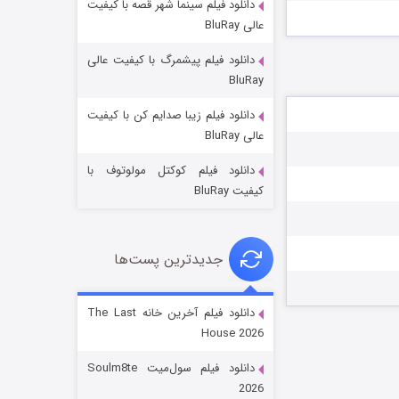
دانلود فیلم سینما شهر قصه با کیفیت
عالی BluRay
دانلود فیلم پیشمرگ با کیفیت عالی
BluRay
دانلود فیلم زیبا صدایم کن با کیفیت
جادوگری در مغولستان
عالی BluRay
۱۴ (زیرنویس)
قسمت
منتشر شد
دانلود فیلم کوکتل مولوتوف با
کیفیت BluRay
جدیدترین پست‌ها
دانلود فیلم آخرین خانه The Last
House 2026
باب اسفنجی فصل ۱۷
دانلود فیلم سول‌میت Soulm8te
۶ (زیرنویس)
قسمت
منتشر شد
2026