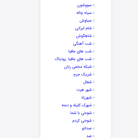
سووشون
سیاه چاله
سیاوش
شام ایرانی
شاهگوش
شب آهنگی
شب های مافیا
شب های مافیا: زودیاک
شبکه مخفی زنان
شریک جرم
شغال
شهر هرت
شهرزاد
شهرک کلیله و دمنه
شوخی با شما
شوخی کردم
صداتو
ضد