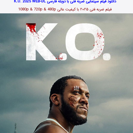
دانلود فیلم سینمایی ضربه فنی با دوبله فارسی K.O. 2025 WEB-DL
فیلم ضربه فنی ۲۰۲۵ با کیفیت عالی 1080p & 720p & 480p