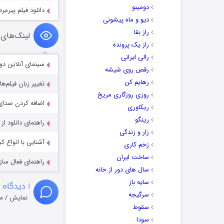
دومینو
دانلود فیلم پیرمرد d Guy 2024
دیو و ماه پیشونی
راز بقا
لینک‌های 
راز یک پرونده
رالی ایرانی
سینمای آنلاین دو
رقص روی شیشه
رهایم کن
تغییر زبان فیلم‌ها
روزی روزگاری مریخ
اضافه کردن صدای 
ریکاوری
رینگو
راهنمای دانلود ا
زار و زندگی
آشنایی با انواع ک
زخم کاری
ساخت ایران
راهنمای فعال سازی کیفیت R
سال های دور از خانه
سایه باز
۱
دیدگاه 
سرگیجه
نمایش / م
سقوط
سودا