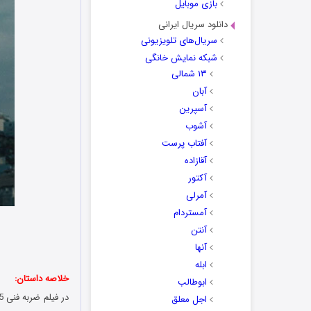
بازی موبایل
دانلود سریال ایرانی
سریال‌های تلویزیونی
شبکه نمایش خانگی
۱۳ شمالی
آبان
آسپرین
آشوب
آفتاب پرست
آقازاده
آکتور
آمرلی
آمستردام
آنتن
آنها
ابله
خلاصه داستان:
ابوطالب
اجل معلق