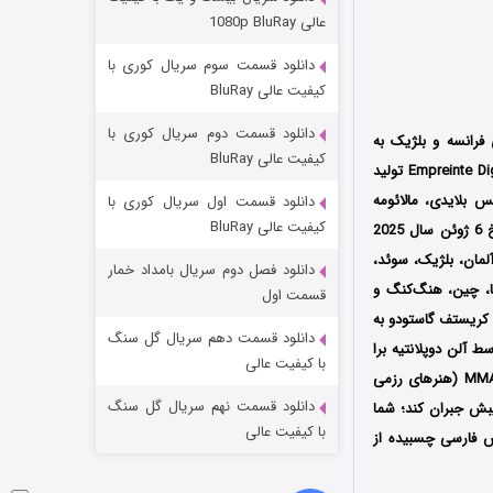
مردگان متحرک: شهر مرده ۳
عالی 1080p BluRay
۲ (زیرنویس)
قسمت
منتشر شد
دانلود قسمت سوم سریال کوری با
کیفیت عالی BluRay
دانلود قسمت دوم سریال کوری با
 کشورهای فرانسه و بلژیک به
کیفیت عالی BluRay
کارگردانی آنتوان بلوسیه (Antoine Blossier) است که توسط دو کمپانی‌ Artémis Productions و Empreinte Digitale تولید
س بلایدی، مالائومه
دانلود قسمت اول سریال کوری با
کیفیت عالی BluRay
اولین بار در تاریخ 6 ژوئن سال 2025
، فرانسه، آلمان، بلژیک، سوئد،
دانلود فصل دوم سریال بامداد خمار
یا، چین، هنگ‌کنگ و
شکست استوارت در نجات جهان
قسمت اول
ن کریستف گاستودو به
۷ (زیرنویس)
قسمت
منتشر شد
دانلود قسمت دهم سریال گل سنگ
 آلن دوپلانتیه برا
با کیفیت عالی
انجام شده است؛ در فیلم ضربه فنی، مردی پس از اینکه به طور تصادفی رقیب خود را در یک مسابقه MMA (هنرهای رزمی
دانلود قسمت نهم سریال گل سنگ
یبش جبران کند؛ شما
با کیفیت عالی
یس فارسی چسبیده از