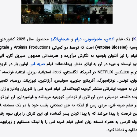
K
) یک فیلم
اکشن
،
ماجراجویی
،
درام
و
هیجان‌انگیز
محصول سال 2025
فیلم را نیز آنتوان بلوسیه به نگارش درآورده و هنرمندانی همچون سیریل گان، آلی
تیو لیستاد و غیره در آن به ایفای نقش پرداخته‌اند؛ فیلم
ضربه فنی
توسط سرویس استریم نتفلیکس NETFLIX در آمریکا، انگلستان، کانادا، استرالیا، برزیل، ایتالیا
ایوان، تونس، لوکزامبورگ، آفریقای جنوبی، سوئیس، آرژانتین، نیوزیلند، روسیه، کلمب
 به صورت اینترنتی منتشر گردید؛ تهیه‌کنندگی فیلم ضربه فنی را فلوریان وادلرژ و ژا
 داشته، موسیقی متن آن اثری از توماس کوزینیه می‌باشد و فیلمبرداری آن نیز توسط
ین فرصت را پیدا می‌کند که با پیدا کردن پسر گمشده او، این کارش را برای بیوه رق
بله فارسی به همراه نسخه زبان اصلی فیلم ضربه فنی را با ‌لینک مستقیم و زیرنو
نلود و تماشا کنید.