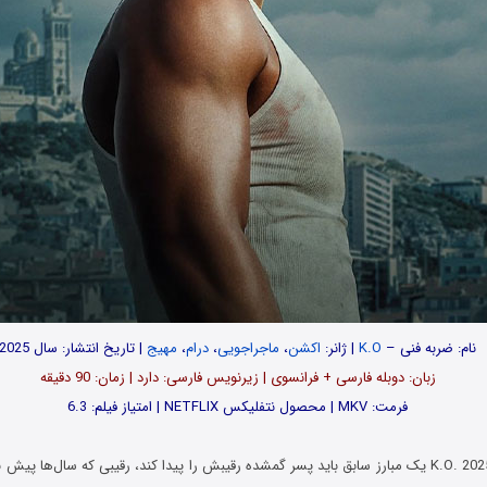
نام: ضربه فنی –
K.O
| ژانر:
اکشن
،
ماجراجویی
،
درام
،
مهیج
| تاریخ انتشار: سال 2025
زبان: دوبله فارسی + فرانسوی | زیرنویس فارسی: دارد | زمان: 90 دقیقه
فرمت: MKV | محصول نتفلیکس NETFLIX | امتیاز فیلم: 6.3
در فیلم ضربه فنی K.O. 2025 یک مبارز سابق باید پسر گمشده رقیبش را پیدا کند، رقیبی که سال‌ه