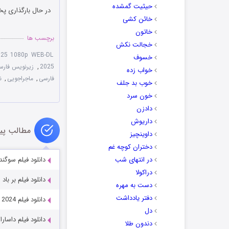
حیثیت گمشده
در حال بارگذاری پخ
خائن کشی
خاتون
برچسب ها
خجالت نکش
025 1080p WEB-DL
خسوف
2025
,
زیرنویس فارسی  2025
خواب زده
فارسی
,
ماجراجویی
,
ن
خوب بد جلف
خون سرد
دادزن
داریوش
مطالب پی
داوینچیز
دختران کوچه غم
در انتهای شب
دانلود فیلم سوگند مرگبار 014
دراکولا
دانلود فیلم بر باد رفته دوبله 
دست به مهره
دفتر یادداشت
دانلود فیلم Auron Mein Kahan Dum Tha 2024
دل
دانلود فیلم داسارا asara 2023
دندون طلا