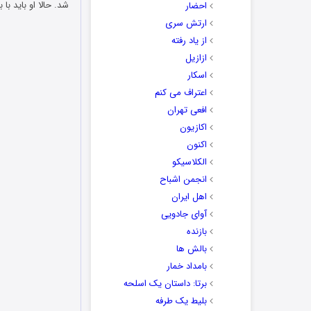
شد. حالا او باید با
احضار
ارتش سری
از یاد رفته
ازازیل
اسکار
اعتراف می کنم
افعی تهران
اکازیون
اکنون
الکلاسیکو
انجمن اشباح
اهل ایران
آوای جادویی
بازنده
بالش ها
بامداد خمار
برتا: داستان یک اسلحه
بلیط یک‌‌ طرفه