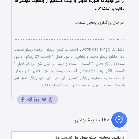
را می‌توانید به صورت قانونی با لینک مستقیم از وبسایت دوستی‌ها
دانلود و تماشا کنید.
در حال بارگذاری پخش کننده...
برچسب ها
Download Ringo S01E23
,
استندآپ کمدی رینگو
,
برنامه رینگو قسمت
23
,
دانلود رینگو مجید واشقانی
,
دانلود فصل 1 قسمت 23 رینگو
,
دانلود
مسابقه رینگو فصل 1 قسمت بیست و سوم
,
رئالیتی شو
,
رینگو فصل 1
قسمت 23
,
زهرا داوودنژاد
,
قسمت بیست و سوم فصل اول رینگو
,
قسمت جدید مسابقه رینگو
,
کمدی
,
گیم شو
,
گیم شو رینگو فصل اول
قسمت بیست و سوم
,
محمد نادری
,
محمدرضا هدایتی
مطالب پیشنهادی
دانلود مسابقه رینگو فصل اول قسمت 22