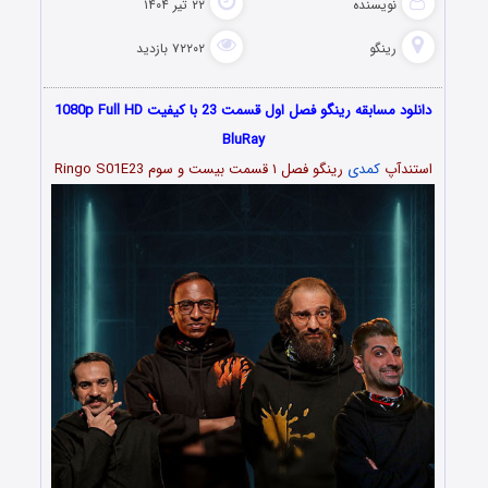
نویسنده
۲۲ تیر ۱۴۰۴
رینگو
۷۲۲۰۲ بازدید
دانلود مسابقه رینگو فصل اول قسمت 23 با کیفیت 1080p Full HD
BluRay
استندآپ
کمدی
رینگو فصل ۱ قسمت بیست و سوم Ringo S01E23