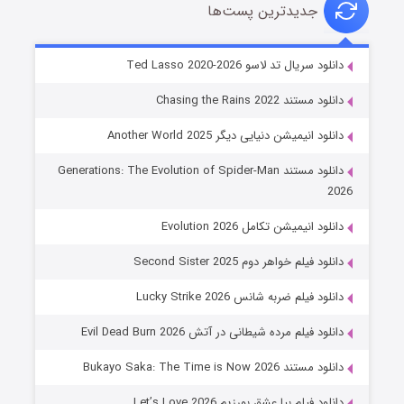
جدیدترین پست‌ها
خاندان اژدها فصل ۳
دانلود سریال تد لاسو Ted Lasso 2020-2026
۶ (زیرنویس)
قسمت
منتشر شد
دانلود مستند Chasing the Rains 2022
دانلود انیمیشن دنیایی دیگر Another World 2025
دانلود مستند Generations: The Evolution of Spider-Man
2026
دانلود انیمیشن تکامل Evolution 2026
دانلود فیلم خواهر دوم Second Sister 2025
جادوگری در مغولستان
دانلود فیلم ضربه شانس Lucky Strike 2026
۱۴ (زیرنویس)
قسمت
منتشر شد
دانلود فیلم مرده شیطانی در آتش Evil Dead Burn 2026
دانلود مستند Bukayo Saka: The Time is Now 2026
دانلود فیلم بیا عشق بورزیم Let’s Love 2026