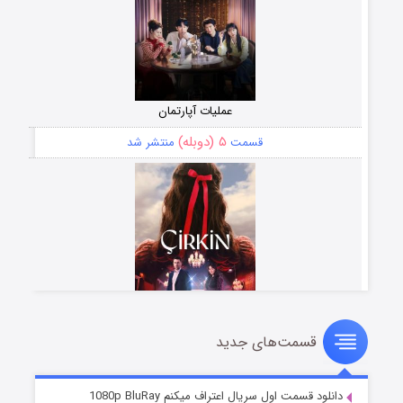
عملیات آپارتمان
۵ (دوبله)
قسمت
منتشر شد
قسمت‌های جدید
سریال زشت
۲ (زیرنویس)
قسمت
منتشر شد
دانلود قسمت اول سریال اعتراف میکنم 1080p BluRay