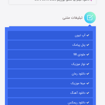
تبلیغات متنی
باب اسفنجی فصل ۱۷
آپ تیون
۶ (زیرنویس)
قسمت
منتشر شد
پنل پیامک
ملودی 98
نواز موزیک
دانلود رمان
میفا موزیک
رویایی برای تو
دانلود آهنگ
۱۵ (دوبله)
قسمت
منتشر شد
دانلود ریمکس