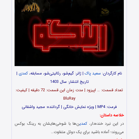
نام کارگردان:
سعید پاک
| ژانر: گیم‌شو، رئالیتی‌شو، مسابقه،
کمدی
|
تاریخ انتشار: سال 1403
تعداد قسمت‌: … اپیزود | مدت زمان این قسمت: 72 دقیقه | کیفیت:
BluRay
فرمت: MP4 | ویژه نمایش خانگی | گرداننده: مجید واشقانی
خلاصه داستان:
در این نبرد خنده‌دار،
کمدی
ن‌ها با شوخی‌هایشان به رینگ بوکس
می‌روند؛ آماده باشید برای یک دوئل متفاوت…