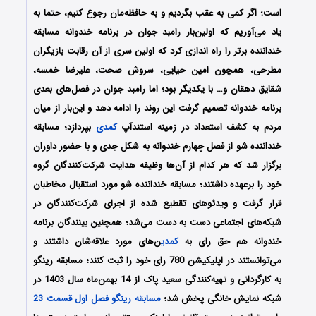
است؛ اگر کمی به عقب بگردیم و به حافظه‌مان رجوع کنیم، حتما به
یاد می‌آوریم که اولین‌بار رامبد جوان در برنامه خندوانه مسابقه
خنداننده برتر را راه اندازی کرد که اولین سری از آن رقابت بازیگران
مطرحی، همچون امین حیایی، سروش صحت، علیرضا خمسه،
شقایق دهقان و… با یکدیگر بود؛ اما رامبد جوان در فصل‌های بعدی
برنامه خندوانه تصمیم گرفت این روند را ادامه دهد و این‌بار از میان
مردم به کشف استعداد در زمینه استندآپ
کمدی
بپردازد؛ مسابقه
خنداننده شو از فصل چهارم خندوانه به شکل جدی و با حضور داوران
برگزار شد که هر کدام از آن‌ها وظیفه هدایت شرکت‌کنندگان گروه
خود را برعهده داشتند؛ مسابقه خنداننده شو مورد استقبال مخاطبان
قرار گرفت و ویدئو‌های تقطیع شده از اجرای شرکت‌کنندگان در
شبکه‌های اجتماعی دست به دست می‌شد؛ همچنین بینندگان برنامه
خندوانه هم حق رای به
کمدی
ن‌های مورد علاقه‌شان داشتند و
می‌توانستند در اپلیکیشن 780 رای خود را ثبت کنند؛ مسابقه رینگو
به کارگردانی و تهیه‌کنندگی سعید پاک از 14 بهمن‌ماه سال 1403 در
شبکه نمایش خانگی پخش شد؛
مسابقه رینگو فصل اول قسمت 23