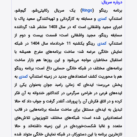
درباره سریال:
برنامه رینگو (
Ringo
) یک سریال رئالیتی‌شو، گیم‌شو،
استندآپ
کمدی
و مسابقه به کارگردانی و تهیه‌کنندگی سعید پاک با
اجرای
مجید واشقانی
است که در سال 1403 منتشر شد؛ گرداننده
مسابقه رینگو، مجید واشقانی است؛ قسمت بیست و دوم از
استندآپ
کمدی
رینگو یکشنبه 11 خردادماه سال 1404 در شبکه
نمایش خانگی عرضه شد؛ ساخت برنامه‌های مفرح همیشه با
استقبال مخاطبان مواجه می‌شود و این روز‌ها هم بازار ساخت
برنامه‌های مختلف در شبکه خانگی حسابی داغ است؛ برنامه رینگو
هم با محوریت کشف استعداد‌های جدید در زمینه استندآپ
کمدی
به
پخش می‌رسد؛ ایده‌ای که زمانی رامبد جوان به‌عنوان یکی از
ایده‌های فرعی در طراحی سرگرمی در کنداکتور خندوانه به آن فکر
کرده و در اتاق فکرش آن را پروراند، آنقدر گرفت و جواب داد که حالا
تبدیل به ایده‌ای مستقل برای ساخت سلسله برنامه‌هایی در قالب
استعدادیابی شده است؛ شبکه‌های مختلف تلویزیونی تلاش‌های
متعدد و غالبا شکست‌خورده‌ای در این زمینه داشته‌اند و حالا
تازه‌ترین برنامه با این دستورکار، در شبکه نمایش خانگی متولد شده