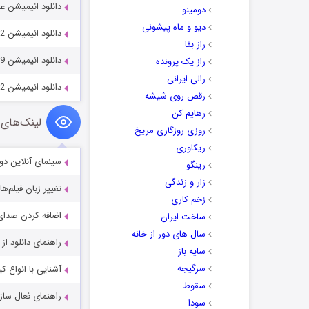
دانلود انیمیشن عملکرد داخلی
دومینو
دیو و ماه پیشونی
دانلود انیمیشن The Nutcracker and the Magic Flute 2022
راز بقا
دانلود انیمیشن Dragon Quest: Your Story 2019
راز یک پرونده
رالی ایرانی
دانلود انیمیشن To Mom (and Dad), with Love 2022
رقص روی شیشه
رهایم کن
لینک‌های 
روزی روزگاری مریخ
ریکاوری
سینمای آنلاین دو
رینگو
زار و زندگی
تغییر زبان فیلم‌ها
زخم کاری
اضافه کردن صدای 
ساخت ایران
سال های دور از خانه
راهنمای دانلود ا
سایه باز
سرگیجه
آشنایی با انواع ک
سقوط
راهنمای فعال سازی کیفیت R
سودا