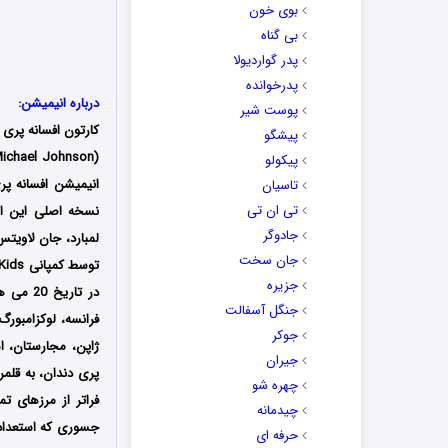
بوی خون
بی گناه
پدر گواردیولا
پدرخوانده
درباره انیمیشن:
پوست شیر
کارتون افسانه پری
پیشگو
پیکولو
انیمیشن افسانه پری
تاسیان
تی ان تی
نسخه اصلی این ان
جادوگر
لمبارد، جان لاویتس
جان سخت
جزیره
جنگل آسفالت
جوکر
ژاپن، مجارستان، ا
جیران
پری دندان، به قلم
چهره شو
فراتر از مرزهای تم
چیدمانه
جسوری که استعداد 
حرفه ای