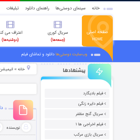
خانه
سینمای دوستی‌ها
راهنمای دانلود
تبلیغات
صفحه اصلی
سریال کوری
اعتراف می کن
HOME
(جمعه‌ها)
(دوشنبه‌ها)
وب‌سایت دوستی‌ها
دانلود و تماشای فیلم
پیشنهادها
خانه
انیمیشن 
»
فیلم بادیگارد
فیلم دایره زنگی
دان
سریال گنج مظفر
فیلم اخراجی ها ۱
نویسنده
سریال بازی مرکب