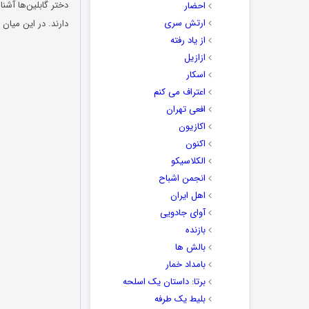
دختر گابلین‌ها آشنا
احضار
ارتش سری
دارند. در این میان
از یاد رفته
ازازیل
اسکار
اعتراف می کنم
افعی تهران
اکازیون
اکنون
الکلاسیکو
انجمن اشباح
اهل ایران
آوای جادویی
بازنده
بالش ها
بامداد خمار
برتا: داستان یک اسلحه
بلیط یک‌‌ طرفه