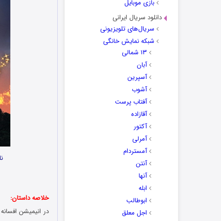
بازی موبایل
دانلود سریال ایرانی
سریال‌های تلویزیونی
شبکه نمایش خانگی
۱۳ شمالی
آبان
آسپرین
آشوب
آفتاب پرست
آقازاده
آکتور
آمرلی
آمستردام
نا
آنتن
آنها
ابله
خلاصه داستان:
ابوطالب
اجل معلق