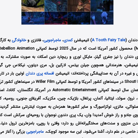
 دندان
(
A Tooth Fairy Tale
) انیمیشنی
کمدی
،
ماجراجویی
، فانتزی و
خانوادگی
به کارگ
 دندان را نیز جفری گیلز، مایکل لوری و ریچارد دین اسکات به صورت مشترک، به نگارش
یمیشن، هنرمندانی همچون جیلن بیتس، لارکین بل، مری دیتون، نیکلاس جی گرکو
 و غیره در آن به صداپیشگی پرداخته‌اند؛ انیمیشن
افسانه پری دندان
توسط کمپانی‌ Shout! Kids در سینماهای کشور آمریکا و توسط کم
در تاریخ 20 می همان سال توسط کمپانی Automatic Entertainment در آمریکا،
سلواکی، مالزی، لوکزامبورگ و سایر کشورها همزمان به صورت اینترنتی منتشر گردید؛
روی جادو و راز خوش آمدید! وان، یک پری دندون نوجوان با روحیه‌ای سرکش است ک
دن منزوی و سنت‌های سختگیرانه‌اش رو دارد؛ وقتی با روپی، بامزه‌ترین ترول دنیا، 
خاصی در علم دارد، آشنا می‌شود، این سه موجود کوچک،
ماجراجویی
بزرگی را آغاز می