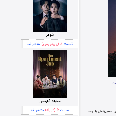
شوهر
۸ (زیرنویس)
قسمت
منتشر شد
عملیات آپارتمان
۵ (دوبله)
قسمت
منتشر شد
ندان‌ها، در اولین ماموریتش با جما،