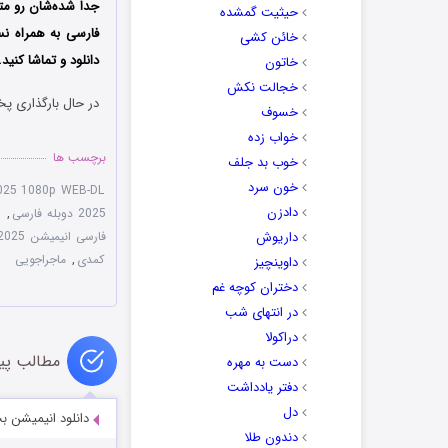
جدا شده‌شان رو متح
حیثیت گمشده
فارسی به همراه نس
خائن کشی
دانلود و تماشا کنید.
خاتون
خجالت نکش
در حال بارگذاری پخ
خسوف
خواب زده
برچسب ها
خوب بد جلف
خون سرد
2025 1080p WEB-DL
دادزن
2025 دوبله فارسی
,
ت
داریوش
فارسی انیمیشن A Tooth Fairy Tale 2025
کمدی
,
ماجراجویی
داوینچیز
دختران کوچه غم
در انتهای شب
دراکولا
مطالب پی
دست به مهره
دفتر یادداشت
دل
دانلود انیمیشن بت پت 015
دندون طلا