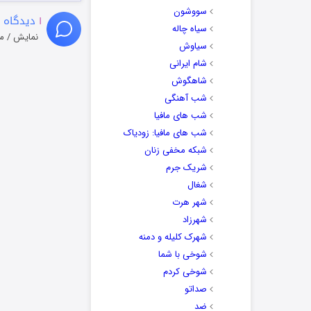
سووشون
۱
دیدگاه 
سیاه چاله
نمایش / م
سیاوش
شام ایرانی
شاهگوش
شب آهنگی
شب های مافیا
شب های مافیا: زودیاک
شبکه مخفی زنان
شریک جرم
شغال
شهر هرت
شهرزاد
شهرک کلیله و دمنه
شوخی با شما
شوخی کردم
صداتو
ضد