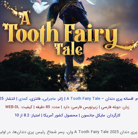
م: افسانه پری دندان –
A Tooth Fairy Tale
| ژانر:
ماجرایی
، فانتزی،
کمدی
| انتشار: 2025
زبان: دوبله فارسی | زیرنویس فارسی: دارد | مدت: 85 دقیقه | کیفیت: WEB-DL
کارگردان: مایکل جانسون | محصول کشور آمریکا | امتیاز: 8.2 از 10
در انیمیشن افسانه پری دندان A Tooth Fairy Tale 2025 وان، پسر شجاع رئیس پری د