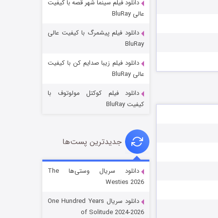
دانلود فیلم سینما شهر قصه با کیفیت
عالی BluRay
دانلود فیلم پیشمرگ با کیفیت عالی
BluRay
دانلود فیلم زیبا صدایم کن با کیفیت
جادوگری در مغولستان
عالی BluRay
۱۴ (زیرنویس)
قسمت
منتشر شد
دانلود فیلم کوکتل مولوتوف با
کیفیت BluRay
جدیدترین پست‌ها
دانلود سریال وستی‌ها The
Westies 2026
باب اسفنجی فصل ۱۷
دانلود سریال One Hundred Years
۶ (زیرنویس)
قسمت
منتشر شد
of Solitude 2024-2026