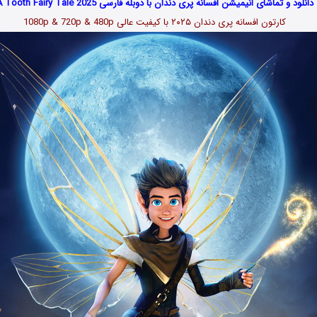
دانلود و تماشای انیمیشن افسانه پری دندان با دوبله فارسی A Tooth Fairy Tale 2025
کارتون افسانه پری دندان ۲۰۲۵
با کیفیت عالی 1080p & 720p & 480p