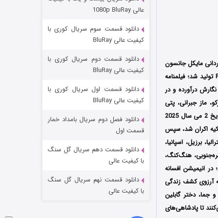
مردگان متحرک: شهر مرده ۳
عالی 1080p BluRay
۲ (زیرنویس)
قسمت
منتشر شد
دانلود قسمت سوم سریال کوری با
کیفیت عالی BluRay
دانلود قسمت دوم سریال کوری با
ردانی مایکل جانسون
کیفیت عالی BluRay
(Michael Johnson) محصول کشور آمریکا است که در سال 2025 توسط کمپانی‌ Rebellion Animation تولید شد؛ فیلمنامه
دانلود قسمت اول سریال کوری با
 درآورده‌‌‌‌‌‌ و در
کیفیت عالی BluRay
، ماز جبرانی، پتی
اولین بار در تاریخ 2 می سال 2025
دانلود فصل دوم سریال بامداد خمار
شکست استوارت در نجات جهان
پانی Willer Film در سینماهای کشور ترکیه اکران شد، سپس
قسمت اول
 انگلستان، کانادا، استرالیا، برزیل، اسپانیا،
۷ (زیرنویس)
قسمت
منتشر شد
دانلود قسمت دهم سریال گل سنگ
فرانسه، لوکزامبورگ، نروژ، سوئد، ایتالیا، آلمان، پرتغال، بلژیک، چین، مکزیک، آفریقای جنوبی، روسیه، کره‌جنوبی، هنگ‎‌کنگ،
با کیفیت عالی
 در انیمیشن افسانه
دانلود قسمت نهم سریال گل سنگ
ه آرزوی کشف زندگی
با کیفیت عالی
و جما، دختر گابلین
‌کنند تا پادشاهی‌های