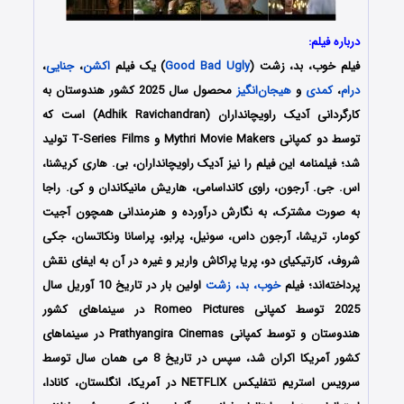
درباره فیلم:
فیلم خوب، بد، زشت (
Good Bad Ugly
) یک فیلم
اکشن
،
جنایی
،
درام
،
کمدی
و
هیجان‌انگیز
محصول سال 2025 کشور هندوستان به
کارگردانی آدیک راویچانداران (Adhik Ravichandran) است که
توسط دو کمپانی‌ Mythri Movie Makers و T-Series Films تولید
شد؛ فیلمنامه این فیلم را نیز آدیک راویچانداران، بی. هاری کریشنا،
اس. جی. آرجون، راوی کانداسامی، هاریش مانیکاندان و کی. راجا
به صورت مشترک، به نگارش درآورده و هنرمندانی همچون آجیت
کومار، تریشا، آرجون داس، سونیل، پرابو، پراسانا ونکاتسان، جکی
شروف، کارتیکیای دو، پریا پراکاش واریر و غیره در آن به ایفای نقش
پرداخته‌اند؛ فیلم
خوب، بد، زشت
اولین بار در تاریخ 10 آوریل سال
2025 توسط کمپانی Romeo Pictures در سینماهای کشور
هندوستان و توسط کمپانی Prathyangira Cinemas در سینماهای
کشور آمریکا اکران شد، سپس در تاریخ 8 می همان سال توسط
سرویس استریم نتفلیکس NETFLIX در آمریکا، انگلستان، کانادا،