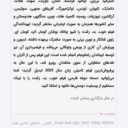
استرالیا، برزیل، ایتالیا، فرانسه، آلمان، بلژیک، سوئد، فنلاند،
دانمارک، تایوان، تونس، لوکزامبورگ، آفریقای جنوبی، سوئیس،
آرژانتین، نیوزیلند، روسیه، کلمبیا، هلند، چین، سنگاپور، هندوستان و
سایر کشورها همزمان به صورت اینترنتی منتشر گردید؛ تهیه‌کنندگی
فیلم خوب، بد، زشت را شیو چانانا، بوشان کومار، الرد کومار، ای.
راوی شانکار و نوین یرنی به صورت مشترک برعهده داشته، تدوین و
ویرایش آن کاری از ویجی ولوکاتی می‌باشد و فیلمبرداری آن نیز
توسط ابیناندان رامانوجام انجام شده است؛ این فیلم پس از اکران با
نقدهای متفاوتی از سوی منتقدان روبرو شد، با این حال به
پرفروش‌ترین فیلم تامیلی زبان سال 2025 تبدیل گردید؛ شما
می‌توانید نسخه دوبله فارسی فیلم خوب، بد، زشت را با ‌لینک
مستقیم از وبسایت دوستی‌ها دانلود و تماشا کنید.
در حال بارگذاری پخش کننده...
برچسب ها
Good Bad Ugly 2025 1080p WEB-DL
,
اکشن
,
تماشای آنلاین فیلم