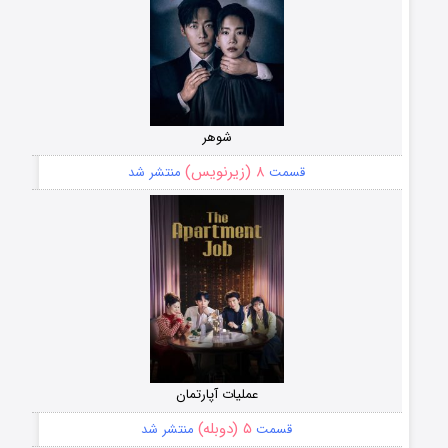
شوهر
۸ (زیرنویس)
قسمت
منتشر شد
عملیات آپارتمان
۵ (دوبله)
قسمت
منتشر شد