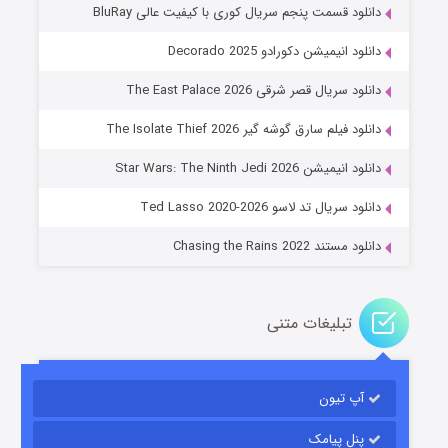
دانلود قسمت پنجم سریال کوری با کیفیت عالی BluRay
دانلود انیمیشن دکورادو Decorado 2025
دانلود سریال قصر شرقی The East Palace 2026
دانلود فیلم سارق گوشه گیر The Isolate Thief 2026
جادوگری در مغولستان
دانلود انیمیشن Star Wars: The Ninth Jedi 2026
۱۴ (زیرنویس)
قسمت
منتشر شد
دانلود سریال تد لاسو Ted Lasso 2020-2026
دانلود مستند Chasing the Rains 2022
تبلیغات متنی
آپ تیون
باب اسفنجی فصل ۱۷
۶ (زیرنویس)
قسمت
منتشر شد
پنل پیامک