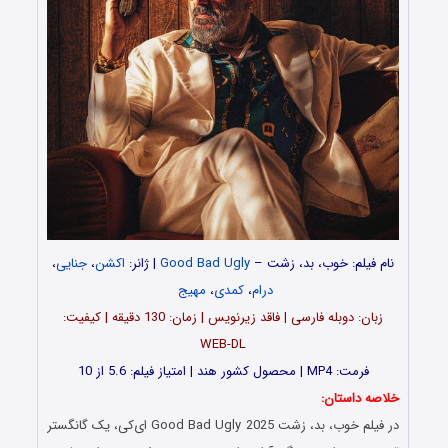
نام فیلم: خوب، بد، زشت –
Good Bad Ugly
| ژانر:
اکشن
،
جنایی
،
درام
،
کمدی
،
مهیج
زبان: دوبله فارسی | فاقد زیرنویس | زمان: 130 دقیقه | کیفیت:
WEB-DL
فرمت: MP4 | محصول کشور هند | امتیاز فیلم: 5.6 از 10
خلاصه داستان:
در فیلم خوب، بد، زشت Good Bad Ugly 2025 ای‌کی، یک گانگستر