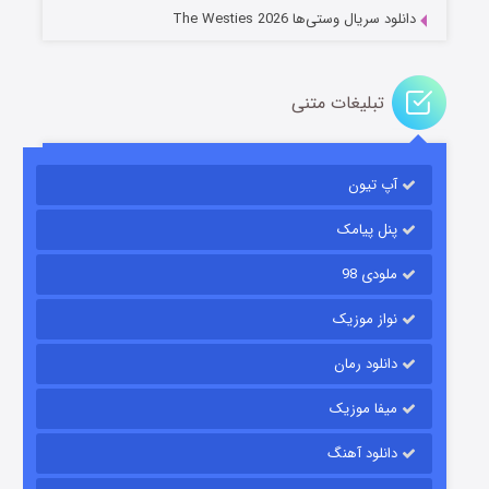
دانلود سریال وستی‌ها The Westies 2026
تبلیغات متنی
مردگان متحرک: شهر مرده ۳
۲ (زیرنویس)
قسمت
منتشر شد
آپ تیون
پنل پیامک
ملودی 98
نواز موزیک
دانلود رمان
میفا موزیک
شکست استوارت در نجات جهان
دانلود آهنگ
۷ (زیرنویس)
قسمت
منتشر شد