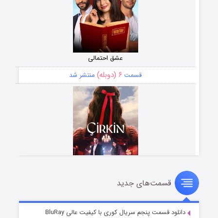
عشق احتمالی
۶ (دوبله)
قسمت
منتشر شد
قسمت‌های جدید
سریال زشت
۵ (زیرنویس)
قسمت
منتشر شد
دانلود قسمت پنجم سریال کوری با کیفیت عالی BluRay