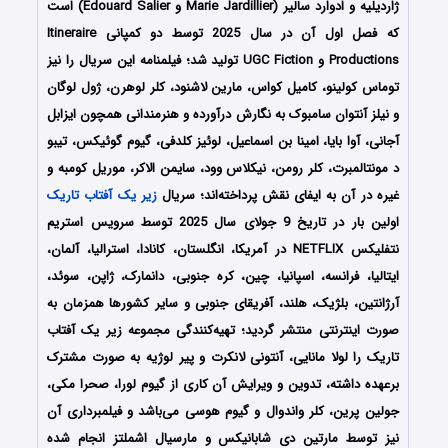
ژاردیلیه و ادوارد سالیر (Marie Jardillier و Edouard Salier) است
که فصل اول آن در سال 2025 توسط دو کمپانی Itineraire
Productions و UGC Fiction تولید شد؛ فیلمنامه این سریال را نیز
توماس کولینو، کامیل کواس، مارین لاشنود، کلر لوهرن، ژول لوگان
و نیلز آنتوان سامبوک
به نگارش درآورده و هنرمندانی همچون
ایزابل
آجانی، آوا بایا، امینا بن اسماعیل، لوئیز کلدفی، گیوم گوئیکس، تیبو
د مونتالمبرت، کلر رومن، نیکلاس وود، سایمن الاکر، موریل کومبه
و
غیره در آن به ایفای نقش پرداخته‌اند؛ سریال
زیر یک آفتاب تاریک
اولین بار در تاریخ 9 جولای سال 2025 توسط سرویس استریم
نتفلیکس NETFLIX در آمریکا، انگلستان، کانادا، استرالیا، آلمان،
ایتالیا، فرانسه، اسپانیا، چین، کره جنوبی، دانمارک، ژاپن، سوئد،
آرژانتین، بلژیک، هلند، آفریقای جنوبی و سایر کشورها همزمان به
صورت اینترنتی منتشر گردید؛ تهیه‌کنندگی مجموعه زیر یک آفتاب
تاریک را
لولا مانایی، آنتونی لانکرت و پیر لوژیه
به صورت مشترک
برعهده داشته، تدوین و ویرایش آن کاری از گیوم لورا، صحرا مکی،
جولین پرین، کلر واندوال و گیوم هوسی می‌باشد و فیلمبرداری آن
نیز توسط مارتین دی شابانیکس و مارسیال اشملتز انجام شده