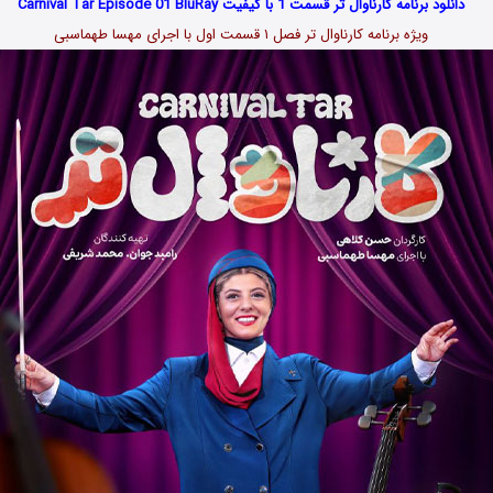
دانلود برنامه کارناوال تر قسمت 1 با کیفیت Carnival Tar Episode 01 BluRay
ویژه برنامه کارناوال تر فصل ۱ قسمت اول با اجرای مهسا طهماسبی