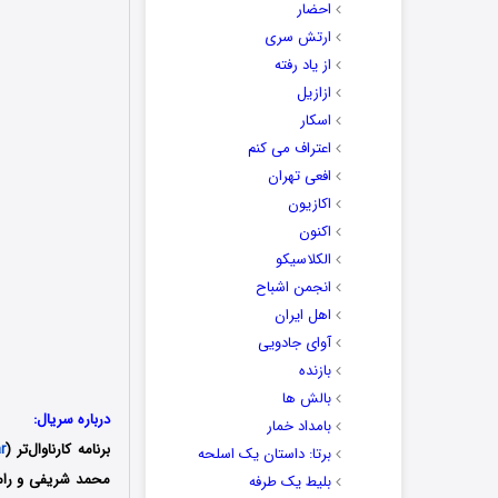
احضار
ارتش سری
از یاد رفته
ازازیل
اسکار
اعتراف می کنم
افعی تهران
اکازیون
اکنون
الکلاسیکو
انجمن اشباح
اهل ایران
آوای جادویی
بازنده
بالش ها
درباره سریال:
بامداد خمار
برنامه کارناوال‌تر (
r
برتا: داستان یک اسلحه
بلیط یک‌‌ طرفه