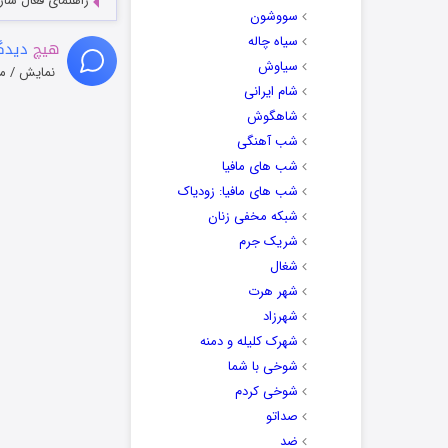
راهنمای فعال سازی کیفیت R
سووشون
سیاه چاله
هیچ
دیدگا
سیاوش
نمایش / م
شام ایرانی
شاهگوش
شب آهنگی
شب های مافیا
شب های مافیا: زودیاک
شبکه مخفی زنان
شریک جرم
شغال
شهر هرت
شهرزاد
شهرک کلیله و دمنه
شوخی با شما
شوخی کردم
صداتو
ضد