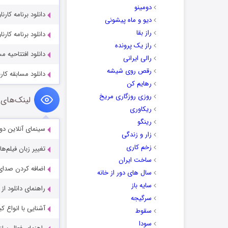
دومینو
دانلود برنامه کارناوال‌تر قس
دیو و ماه پیشونی
راز بقا
دانلود برنامه کارناوال‌تر ق
راز یک پرونده
دانلود افتتاحیه مساب
رالی ایرانی
رقص روی شیشه
دانلود مسابقه کارناوال قسم
رهایم کن
روزی روزگاری مریخ
لینک‌های 
ریکاوری
رینگو
سینمای آنلاین دو
زار و زندگی
زخم کاری
تغییر زبان فیلم‌ها
ساخت ایران
اضافه کردن صدای 
سال های دور از خانه
سایه باز
راهنمای دانلود ا
سرگیجه
آشنایی با انواع ک
سقوط
سودا