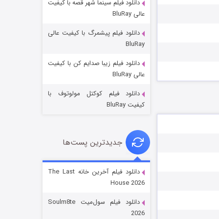
دانلود فیلم سینما شهر قصه با کیفیت
عالی BluRay
دانلود فیلم پیشمرگ با کیفیت عالی
BluRay
دانلود فیلم زیبا صدایم کن با کیفیت
جادوگری در مغولستان
عالی BluRay
۱۴ (زیرنویس)
قسمت
منتشر شد
دانلود فیلم کوکتل مولوتوف با
کیفیت BluRay
جدیدترین پست‌ها
دانلود فیلم آخرین خانه The Last
House 2026
باب اسفنجی فصل ۱۷
دانلود فیلم سول‌میت Soulm8te
۶ (زیرنویس)
قسمت
منتشر شد
2026