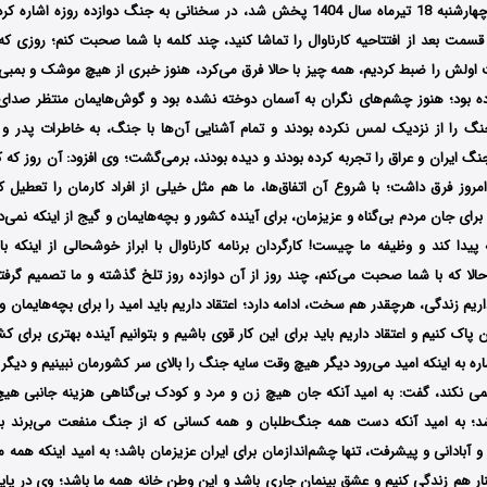
اول این برنامه که چهارشنبه 18 تیرماه سال 1404 پخش شد، در سخنانی به جنگ دوازده رو
مت بعد از افتتاحیه کارناوال را تماشا کنید، چند کلمه با شما صحبت کنم؛ روزی که م
اولش را ضبط کردیم، همه چیز با حالا فرق می‌کرد، هنوز خبری از هیچ موشک و بمبی 
ه بود؛ هنوز چشم‌های نگران به آسمان دوخته نشده بود و گوش‌هایمان منتظر صدای 
نگ را از نزدیک لمس نکرده بودند و تمام آشنایی آن‌ها با جنگ، به خاطرات پدر و 
گ ایران و عراق را تجربه کرده بودند و دیده بودند، برمی‌گشت؛ وی افزود: آن روز که کار
مروز فرق داشت؛ با شروع آن اتفاق‌ها، ما هم مثل خیلی از افراد کارمان را تعطیل ک
 برای جان مردم بی‌گناه و عزیزمان، برای آینده کشور و بچه‌هایمان و گیج از اینکه نمی‌
پیدا کند و وظیفه ما چیست! کارگردان برنامه کارناوال با ابراز خوشحالی از اینکه ب
حالا که با شما صحبت می‌کنم، چند روز از آن دوازده روز تلخ گذشته و ما تصمیم گرفته‌ای
ریم زندگی، هرچقدر هم سخت، ادامه دارد؛ اعتقاد داریم باید امید را برای بچه‌هایمان و 
پاک کنیم و اعتقاد داریم باید برای این کار قوی باشیم و بتوانیم آینده بهتری برای ک
اره به اینکه امید می‌رود دیگر هیچ وقت سایه جنگ را بالای سر کشورمان نبینیم و دی
ی نکند، گفت: به امید آنکه جان هیچ زن و مرد و کودک بی‌گناهی هزینه جانبی هی
؛ به امید آنکه دست همه جنگ‌طلبان و همه کسانی که از جنگ منفعت می‌برند ب
 آبادانی و پیشرفت، تنها چشم‌اندازمان برای ایران عزیزمان باشد؛ به امید اینکه همه ما
ار هم زندگی کنیم و عشق بینمان جاری باشد و این وطن خانه همه ما باشد؛ وی در پایا