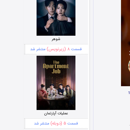
شوهر
۸ (زیرنویس)
قسمت
منتشر شد
عملیات آپارتمان
۵ (دوبله)
قسمت
منتشر شد