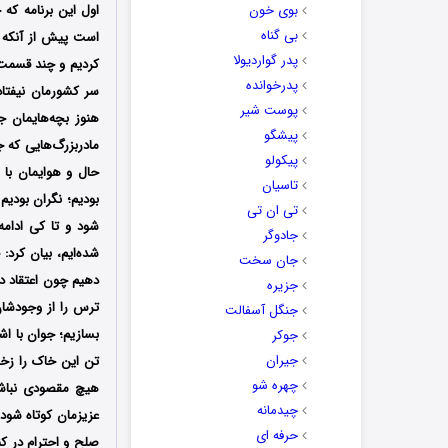
بوی خون
بی گناه
است پیش از آنکه قس
پدر گواردیولا
کردیم و چند قسمت 
پدرخوانده
سر کشورمان نیفتاد
پوست شیر
هنوز بچه‌هایمان ج
پیشگو
مادربزرگ‌هایی که جن
پیکولو
حال و هوایمان با ا
تاسیان
بودیم؛ نگران بودیم
تی ان تی
شود و تا کی ادامه 
جادوگر
شده‌ایم، بیان کرد: 
جان سخت
دهیم چون اعتقاد دا
جزیره
ترس را از وجودشان 
جنگل آسفالت
بسازیم؛ جوان با اش
جوکر
جیران
تن این خاک را زخم
چهره شو
هیچ مقصودی نباشد
چیدمانه
عزیزمان کوتاه شود و
حرفه ای
صلح و احترام در کن