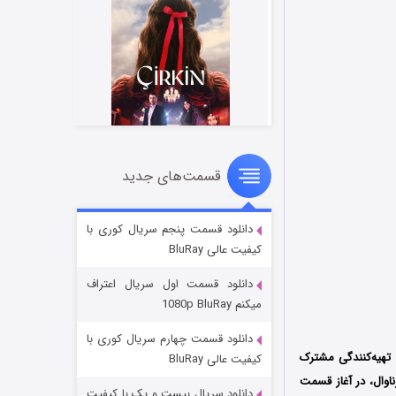
قسمت‌های جدید
سریال زشت
۲ (زیرنویس)
قسمت
منتشر شد
دانلود قسمت پنجم سریال کوری با
کیفیت عالی BluRay
دانلود قسمت اول سریال اعتراف
میکنم 1080p BluRay
دانلود قسمت چهارم سریال کوری با
تهیه‌کنندگی مشترک
کیفیت عالی BluRay
ن برنامه کارناوال، در آغاز قسمت
دانلود سریال بیست و یک با کیفیت