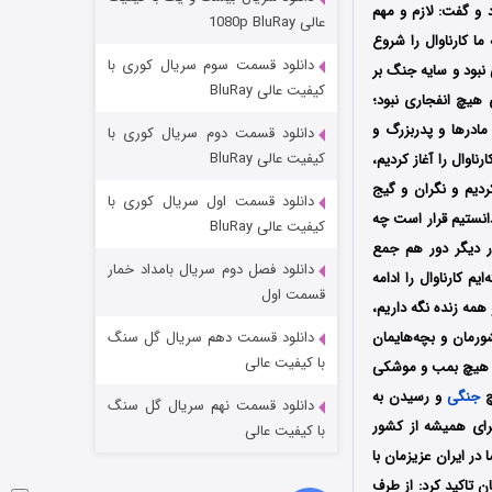
مردگان متحرک: شهر مرده ۳
زه اشاره کرد و گفت: لازم و مهم
عالی 1080p BluRay
ا کارناوال را شروع
۲ (زیرنویس)
قسمت
منتشر شد
دانلود قسمت سوم سریال کوری با
نبود و سایه جنگ بر
کیفیت عالی BluRay
هیچ انفجاری نبود؛
مادرها و پدربزرگ و
دانلود قسمت دوم سریال کوری با
کیفیت عالی BluRay
ناوال را آغاز کردیم،
ردیم و نگران و گیج
دانلود قسمت اول سریال کوری با
دانستیم قرار است چه
کیفیت عالی BluRay
ار دیگر دور هم جمع
دانلود فصل دوم سریال بامداد خمار
م کارناوال را ادامه
شکست استوارت در نجات جهان
قسمت اول
همه زنده نگه داریم،
۷ (زیرنویس)
قسمت
منتشر شد
شورمان و بچه‌هایمان
دانلود قسمت دهم سریال گل سنگ
با کیفیت عالی
گر هیچ بمب و موشکی
چ
جنگی
و رسیدن به
دانلود قسمت نهم سریال گل سنگ
رای همیشه از کشور
با کیفیت عالی
 در ایران عزیزمان با
ن تاکید کرد: از طرف