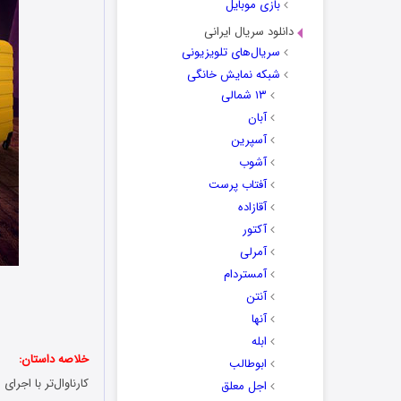
بازی موبایل
دانلود سریال ایرانی
سریال‌های تلویزیونی
شبکه نمایش خانگی
۱۳ شمالی
آبان
آسپرین
آشوب
آفتاب پرست
آقازاده
آکتور
آمرلی
آمستردام
آنتن
آنها
ابله
خلاصه داستان:
ابوطالب
کارناوال‌تر با اجر
اجل معلق