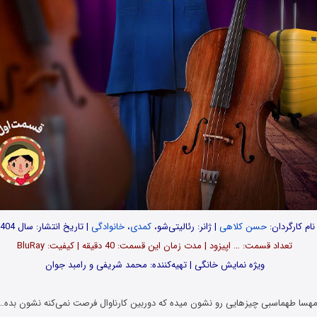
نام کارگردان:
حسن کلاهی
| ژانر: رئالیتی‌شو،
کمدی
،
خانوادگی
| تاریخ انتشار: سال 1404
تعداد قسمت‌: … اپیزود | مدت زمان این قسمت: 40 دقیقه | کیفیت: BluRay
ویژه نمایش خانگی | تهیه‌کننده: محمد شریفی و رامبد جوان
ای مهسا طهماسبی چیز‌هایی رو نشون میده که دوربین کارناوال فرصت نمی‌کنه نشون بده…