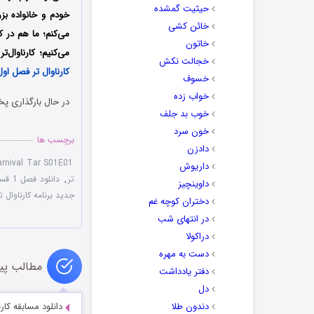
حیثیت گمشده
خودم و خانواده بزر
خائن کشی
می‌کنم؛ ما هم در ک
خاتون
می‌کنیم؛ کارناوال‌تر به کارگردان
خجالت نکش
کارناوال تر فصل او
خسوف
خواب زده
در حال بارگذاری پخ
خوب بد جلف
خون سرد
برچسب ها
دادزن
rnival Tar S01E01
داریوش
تر
,
دانلود فصل 1 قسمت 1 برنامه کارناوال‌ تر
داوینچیز
جدید برنامه کارناوال‌ ت
دختران کوچه غم
در انتهای شب
دراکولا
دست به مهره
مطالب پی
دفتر یادداشت
دل
دندون طلا
دانلود مسابقه کارناوال قسم