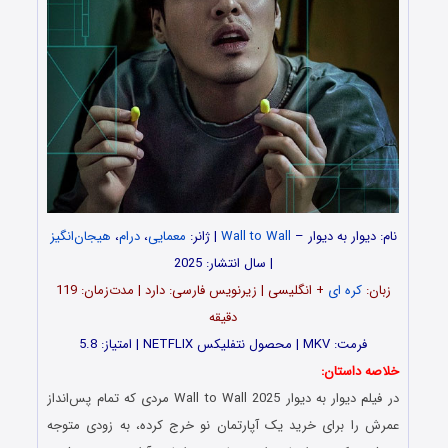
نام: دیوار به دیوار –
Wall to Wall
| ژانر:
معمایی
،
درام
،
هیجان‌انگیز
| سال انتشار: 2025
زبان:
کره ای
+ انگلیسی | زیرنویس فارسی: دارد | مدت‌زمان: 119
دقیقه
فرمت: MKV | محصول نتفلیکس NETFLIX | امتیاز: 5.8
خلاصه داستان:
در فیلم دیوار به دیوار Wall to Wall 2025 مردی که تمام پس‌انداز
عمرش را برای خرید یک آپارتمان نو خرج کرده، به زودی متوجه