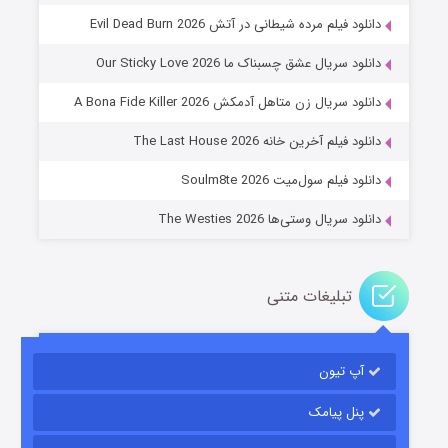
دانلود فیلم مرده شیطانی در آتش Evil Dead Burn 2026
دانلود سریال عشق چسبناک ما Our Sticky Love 2026
عملیات آپارتمان
دانلود سریال زن متاهل آدمکش A Bona Fide Killer 2026
۲ (زیرنویس)
قسمت
منتشر شد
دانلود فیلم آخرین خانه The Last House 2026
دانلود فیلم سول‌میت Soulm8te 2026
دانلود سریال وستی‌ها The Westies 2026
تبلیغات متنی
مردگان متحرک: شهر مرده ۳
۲ (زیرنویس)
قسمت
منتشر شد
آپ تیون
پنل پیامک