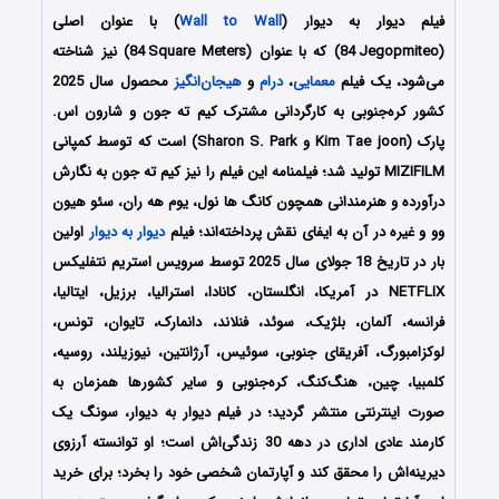
فیلم دیوار به دیوار (
Wall to Wall
) با عنوان اصلی
(84
Jegopmiteo) که با عنوان (84
i
i
Square Meters) نیز شناخته
می‌شود، یک فیلم
معمایی
،
درام
و
هیجان‌انگیز
محصول سال 2025
کشور کره‌جنوبی به کارگردانی مشترک کیم ته جون و شارون اس.
پارک (Kim Tae joon و Sharon S. Park) است که توسط کمپانی‌
MIZIFILM تولید شد؛ فیلمنامه این فیلم را نیز کیم ته جون
به نگارش
درآورده و هنرمندانی همچون
کانگ ها نول، یوم هه ران، سئو هیون
وو و غیره در آن به ایفای نقش پرداخته‌اند؛ فیلم
دیوار به دیوار
اولین
بار در تاریخ 18 جولای سال 2025 توسط سرویس استریم نتفلیکس
NETFLIX در آمریکا، انگلستان، کانادا، استرالیا، برزیل، ایتالیا،
فرانسه، آلمان، بلژیک، سوئد، فنلاند، دانمارک، تایوان، تونس،
لوکزامبورگ، آفریقای جنوبی، سوئیس، آرژانتین، نیوزیلند، روسیه،
کلمبیا، چین، هنگ‌کنگ، کره‌جنوبی و سایر کشورها همزمان به
صورت اینترنتی منتشر گردید؛ در فیلم دیوار به دیوار، سونگ یک
کارمند عادی اداری در دهه 30 زندگی‌اش است؛ او توانسته آرزوی
دیرینه‌اش را محقق کند و آپارتمان شخصی خود را بخرد؛ برای خرید