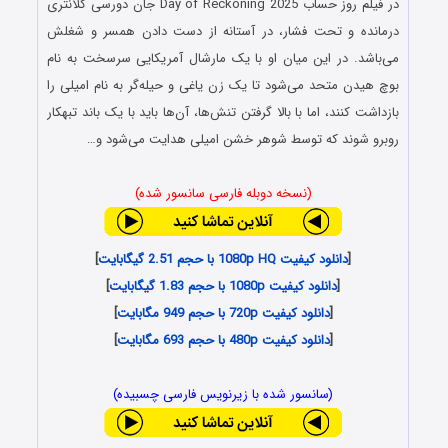
در فیلم روز حساب Day of Reckoning 2025 جان دورسی کلانتری
درمانده و تحت فشار، در آستانه از دست دادن همسر و شغلش
می‌باشد. در این میان او با یک مارشال آمریکایی سرسخت به نام
بوچ هیدن متحد می‌شود تا یک زن یاغی و حیله‌گر به نام امیلی را
بازداشت کنند، اما با بالا گرفتن تنش‌ها، آن‌ها باید با یک باند تبهکار
روبرو شوند که توسط شوهر خشن امیلی هدایت می‌شود و…
(نسخه دوبله فارسی سانسور شده)
[
دانلود کیفیت 1080p HQ با حجم 2.51 گیگابایت
]
[
دانلود کیفیت 1080p با حجم 1.83 گیگابایت
]
[
دانلود کیفیت 720p با حجم 949 مگابایت
]
[
دانلود کیفیت 480p با حجم 693 مگابایت
]
(سانسور شده با زیرنویس فارسی چسبیده)