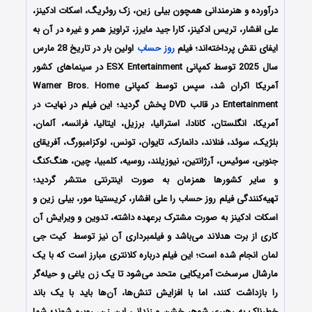
درآورده و هنرمندانی همچون بیلی زین، زک روئریگ، اسکات ادکینز،
علی افشار، تریس ادکینز، کارا جید مایرز، تراویز همر و غیره در آن به
ایفای نقش پرداخته‌اند؛ فیلم
روز حساب
اولین بار در تاریخ 28 مارس
سال 2025 توسط کمپانی‌ ESX Entertainment در سینماهای کشور
آمریکا اکران شد، سپس توسط کمپانی Warner Bros. Home
Entertainment در قالب DVD پخش گردید؛ این فیلم در نهایت در
آمریکا، انگلستان، کانادا، استرالیا، برزیل، ایتالیا، فرانسه، آلمان،
بلژیک، سوئد، فنلاند، دانمارک، تایوان، تونس، لوکزامبورگ، آفریقای
جنوبی، سوئیس، آرژانتین، نیوزیلند، روسیه، کلمبیا، چین، هنگ‌کنگ
و سایر کشورها همزمان به صورت اینترنتی منتشر گردید؛
تهیه‌کنندگی فیلم روز حساب را علی افشار، کریستینا مور، بیلی زین و
اسکات ادکینز به صورت مشترک برعهده داشته، تدوین و ویرایش آن
کاری از برت هدلاند می‌باشد و فیلمبرداری آن نیز توسط کیت جی
لمان انجام شده است؛ این فیلم درباره کلانتری مبارز است که با یک
مارشال سرسخت آمریکایی متحد می‌شود تا یک زن یاغی و حیله‌گر
را بازداشت کنند، اما با افزایش تنش‌ها، آن‌ها باید با یک باند
خطرناک به رهبری شوهر خشن و زندانی این زن، روبرو شوند؛ شما