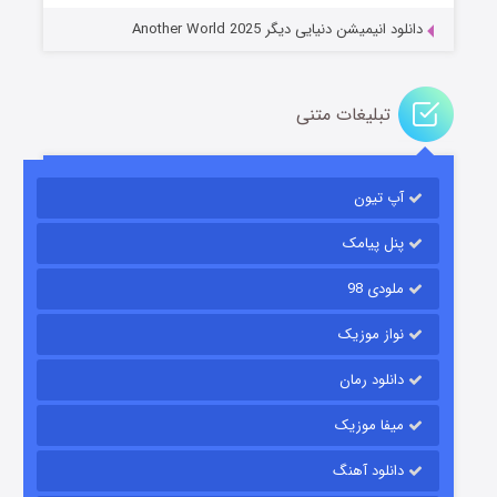
دانلود انیمیشن دنیایی دیگر Another World 2025
تبلیغات متنی
آپ تیون
باب اسفنجی فصل ۱۷
۶ (زیرنویس)
قسمت
منتشر شد
پنل پیامک
ملودی 98
نواز موزیک
دانلود رمان
میفا موزیک
دانلود آهنگ
رویایی برای تو