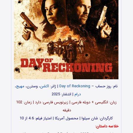
نام: روز حساب –
Day of Reckoning
| ژانر:
اکشن
، وسترن،
مهیج
،
درام
| انتشار: 2025
زبان: انگلیسی + دوبله فارسی | زیرنویس فارسی: دارد | زمان: 102
دقیقه
کارگردان: شان سیلوا | محصول آمریکا | امتیاز فیلم: 4.6 از 10
خلاصه داستان: