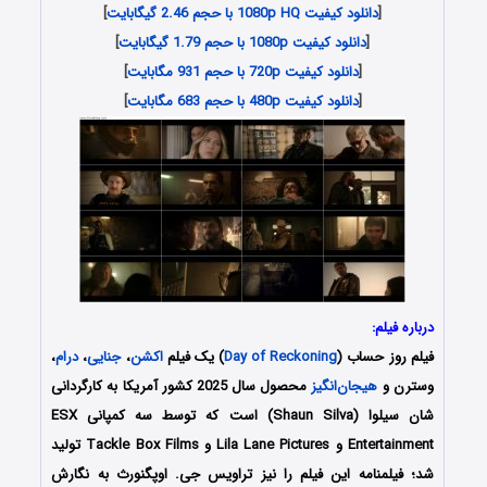
[
دانلود کیفیت 1080p HQ با حجم 2.46 گیگابایت
]
[
دانلود کیفیت 1080p با حجم 1.79 گیگابایت
]
[
دانلود کیفیت 720p با حجم 931 مگابایت
]
[
دانلود کیفیت 480p با حجم 683 مگابایت
]
درباره فیلم:
فیلم روز حساب (
Day of Reckoning
) یک فیلم
اکشن
،
جنایی
،
درام
،
وسترن و
هیجان‌انگیز
محصول سال 2025 کشور آمریکا به کارگردانی
شان سیلوا (Shaun Silva) است که توسط سه کمپانی‌ ESX
Entertainment و Lila Lane Pictures و Tackle Box Films تولید
شد؛ فیلمنامه این فیلم را نیز تراویس جی. اوپگنورث به نگارش