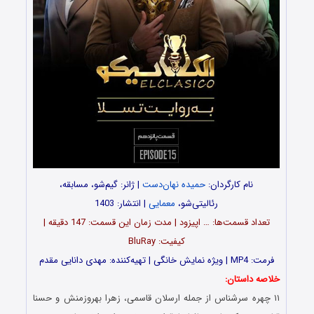
نام کارگردان:
حمیده نهان‌دست
| ژانر: گیم‌شو، مسابقه،
رئالیتی‌شو،
معمایی
| انتشار: 1403
تعداد قسمت‌ها: … اپیزود | مدت زمان این قسمت: 147 دقیقه |
کیفیت: BluRay
فرمت: MP4 | ویژه نمایش خانگی | تهیه‌کننده: مهدی دانایی مقدم
خلاصه داستان:
۱۱ چهره سرشناس از جمله ارسلان قاسمی، زهرا بهروزمنش و حسنا