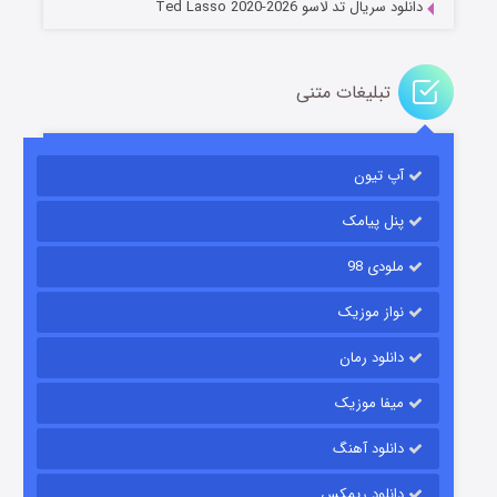
دانلود سریال تد لاسو Ted Lasso 2020-2026
تبلیغات متنی
آپ تیون
جادوگری در مغولستان
۱۴ (زیرنویس)
قسمت
منتشر شد
پنل پیامک
ملودی 98
نواز موزیک
دانلود رمان
میفا موزیک
دانلود آهنگ
باب اسفنجی فصل ۱۷
دانلود ریمکس