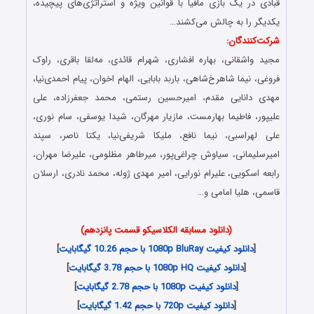
قبادی در یک بازی مافیا با قوانین ویژه و استراتژی‌های پیچیده،
یکدیگر را به چالش می‌کشند…
شرکت‌کنندگان:
مجید واشقانی، بهاره افشاری، شهرام قائدی، مه‌لقا باقری، راوک
فروغی، نیما شاهرخ‌شاهی، باربد بابایی، الهام اخوان، پیام احمدی‌نیا،
مهدی دانایی مقدم، امیرحسین رستمی، محمد جعفرزاده، علی
علیپور، فاطیما بهارمست، مازیار مهرگان، شیدا یوسفی، سام نوری،
علی لهراسبی، نیما نافع، ملیکا شریفی‌نیا، یکتا ناصر، سپند
امیرسلیمانی، سیاوش چراغی‌پور، میرطاهر مظلومی، علیرضا مهران،
رابعه اسکویی، علیرام نورایی، امیر مهدی ژوله، محمد نادری، ارسلان
قاسمی، هلیا امامی و…
(دانلود مسابقه الکلاسیکو قسمت پانزدهم)
[
دانلود کیفیت 1080p BluRay با حجم 10.26 گیگابایت
]
[
دانلود کیفیت 1080p HQ با حجم 3.78 گیگابایت
]
[
دانلود کیفیت 1080p با حجم 2.78 گیگابایت
]
[
دانلود کیفیت 720p با حجم 1.42 گیگابایت
]