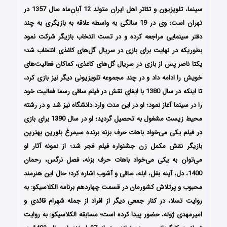
سینما، تلویزیون و تئاتر اهل ایران متولد 12 آبان‌ماه سال 1357 در
تهران است؛ وی در 19 سالگی به واسطه علاقه به بازیگری به چند
دفتر سینمایی مراجعه کرده و در تست انتخاب بازیگر شرکت نمود
بطوریکه در نهایت برای بازی در سریال گل‌های کاغذی انتخاب شد؛
یکتا ناصر پس از بازی در سریال گل‌های کاغذی، کماکان فعالیت‌های
خویش را ادامه داد و در چند مجموعه تلویزیونی دیگر نیز بازی کرد،
تا اینکه در سال 1380 با ایفای نقش در فیلم ساقی رسما فعالیت خود
را در سینما آغاز نمود؛ او در این مدت وارد دانشگاه نیز شد و در رشته
محیط زیست مشغول به تحصیل گردید؛ او در سال 1390 برای بازی
در فیلم یکی می‌خواد باهات حرف بزنه برنده سیمرغ بلورین بهترین
بازیگر نقش مکمل زن جشنواره فیلم فجر شد؛ از نمونه آثار او
می‌توان به یکی می‌خواد باهات حرف بزنه، فصل نرگس، رحمان
1400، دل، آینه بغل، ابله، ساقی و آشوب اشاره کرد؛
حال این هنرمند
محبوب و پرتلاش کشورمان در قسمت چهاردهم برنامه الکلاسیکو: به
روایت تسلا، در کنار جمعی دیگر از افراد از جمله
شهرام قائدی و
امیرمهدی ژوله، حضور پیدا کرده است؛ مسابقه الکلاسیکو: به روایت