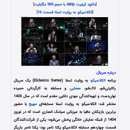
[
دانلود کیفیت 480p با حجم 995 مگابایت
]
[
الکلاسیکو: به روایت تسلا قسمت 16
]
درباره سریال:
برنامه
الکلاسیکو
: به روایت تسلا (Elclasico Series) یک سریال
رئالیتی‌شو، تاک‌شو،
معمایی
و مسابقه به کارگردانی حمیده
نهان‌دست و تهیه‌کنندگی مهدی دانایی مقدم است که در سال 1403
منتشر شد؛ الکلاسیکو: به روایت تسلا مسابقه‌ای
مهیج
با حضور
برترین بازیکنان مافیا به میزبانی سیامک انصاری است که در نوروز
1404 از شبکه نمایش خانگی پخش می‌شود؛ یکی از شرکت‌کنندگان
قسمت چهاردهم مسابقه الکلاسیکو یکتا ناصر بود؛ یکتا ناصر بازیگر