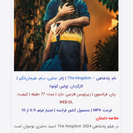
نام: پادشاهی –
The Kingdom
| ژانر:
جنایی
،
درام
،
هیجان‌انگیز
|
کارگردان: ژولین کولونا
زبان: فرانسوی | زیرنویس فارسی: دارد | مدت: 77 دقیقه | کیفیت:
WEB-DL
فرمت: MP4 | محصول کشور فرانسه | امتیاز فیلم: 6.9 از 10
خلاصه داستان:
در فیلم پادشاهی The Kingdom 2024 لسیا، دختری نوجوان است