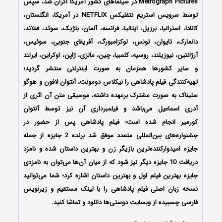
Metrograph Pictures در سینماهای کشور آمریکا اکران شد، سپس
توسط سرویس استریم نتفلیکس NETFLIX در آمریکا، انگلستان،
کانادا، استرالیا، برزیل، ایتالیا، فرانسه، آلمان، بلژیک، سوئد، فنلاند،
دانمارک، تایوان، تونس، لوکزامبورگ، آفریقای جنوبی، سوئیس،
آرژانتین، نیوزیلند، روسیه، کلمبیا، چین، مالزی، ژاپن، اوکراین، ایرلند
و سایر کشورها همزمان به صورت اینترنتی منتشر گردید؛
تهیه‌کنندگی فیلم پادشاهی را نیکلاس دومونت، آنتوان لافون و هوگو
سلیناک
به صورت مشترک برعهده داشته، موسیقی متن آن اثری از
آدری اسماعیل
می‌باشد و فیلمبرداری آن نیز توسط آنتوان
کورمیر
انجام شده است؛
فیلم پادشاهی پس از حضور در
جشنواره‌های بین‌المللی متعدد موفق شد برنده 2 جایزه از جمله
جایزه
امیدوارکننده‌ترین بازیگر زن و بهترین داستان شده و نامزد
دریافت 10 جایزه دیگر نیز شود که از میان آن‌ها می‌توان به نامزدی
جایزه بهترین
فیلم اول و بهترین داستان اشاره کرد؛
شما می‌توانید
نسخه زبان اصلی فیلم پادشاهی را با ‌لینک مستقیم و زیرنویس
فارسی چسبیده از وبسایت دوستی‌ها دانلود و تماشا کنید.