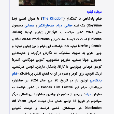
درباره فیلم:
فیلم پادشاهی یا کینگدام (
The Kingdom
) با عنوان اصلی (Le
Royaume) یک فیلم
جنایی
،
درام
،
هیجان‌انگیز
و
معمایی
محصول
سال 2024 کشور فرانسه به کارگردانی ژولین کولونا (Julien
Colonna) است که توسط سه کمپانی‌ Chi-Fou-Mi Productions و
+Canal و Netflix تولید شد؛ فیلمنامه این فیلم را نیز ژولین کولونا و
جین هری
به صورت مشترک،
به نگارش درآورده و هنرمندانی
همچون
جوانا بندتی، ساوریو سانتوچی، آنتونی مورگانتی، آندره‌آ
کوسو، توماس برونزینی دا کارافا، پاسکال ماریان، توسن مارتینتی،
اریک اتوری، رژی گومز
و غیره در آن به ایفای نقش پرداخته‌اند؛
فیلم
پادشاهی
اولین بار در تاریخ 20 می سال 2024 در جشنواره
بین‌المللی فیلم کن Cannes Film Festival در کشور فرانسه به
نمایش
درام
د و پس از حضور در چندین جشنواره بین‌المللی دیگر
سرانجام در تاریخ 13 نوامبر همان سال توسط کمپانی Ad Vitam
Distribution در سینماهای کشور فرانسه و توسط کمپانی