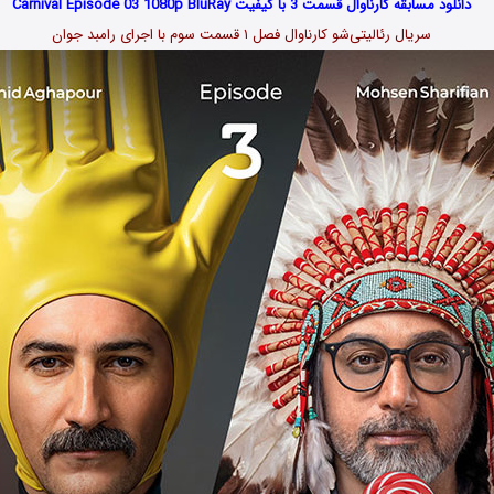
دانلود مسابقه کارناوال قسمت 3 با کیفیت Carnival Episode 03 1080p BluRay
سریال رئالیتی‌شو کارناوال فصل ۱ قسمت سوم با اجرای رامبد جوان