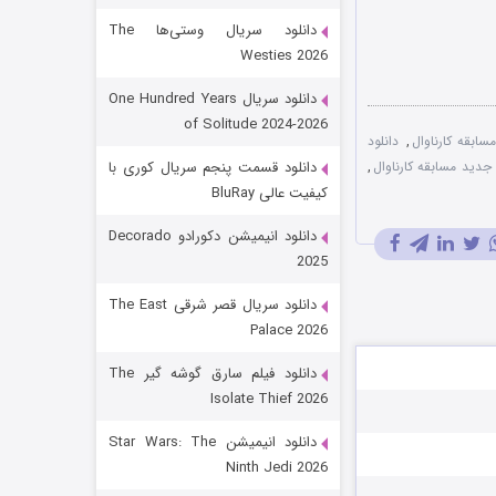
دانلود سریال وستی‌ها The
Westies 2026
دانلود سریال One Hundred Years
of Solitude 2024-2026
,
دانلود
دید مسابقه کارناوال
,
دانلود قسمت پنجم سریال کوری با
کیفیت عالی BluRay
باب اسفنجی فصل ۱۷
دانلود انیمیشن دکورادو Decorado
2025
۶ (زیرنویس)
قسمت
منتشر شد
دانلود سریال قصر شرقی The East
Palace 2026
دانلود فیلم سارق گوشه گیر The
Isolate Thief 2026
دانلود انیمیشن Star Wars: The
Ninth Jedi 2026