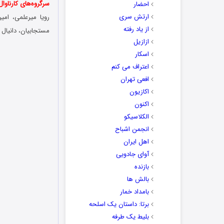
سرگروه‌های کارناوال
احضار
ارتش سری
رویا میرعلمی، ام
از یاد رفته
مستجابیان، دانیال ک
ازازیل
اسکار
اعتراف می کنم
افعی تهران
اکازیون
اکنون
الکلاسیکو
انجمن اشباح
اهل ایران
آوای جادویی
بازنده
بالش ها
بامداد خمار
برتا: داستان یک اسلحه
بلیط یک‌‌ طرفه