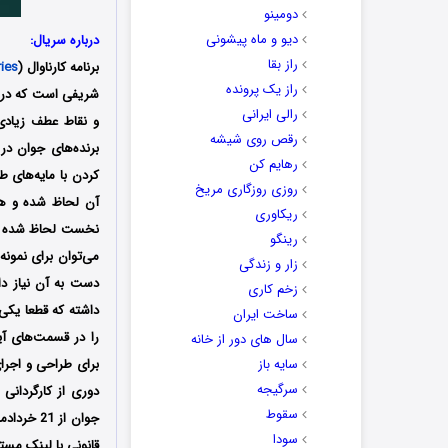
دومینو
دیو و ماه پیشونی
درباره سریال:
راز بقا
برنامه کارناوال (
ries
راز یک پرونده
رالی ایرانی
و نقاط عطف زیادی 
رقص روی شیشه
برنده‌های جوان در 
رهایم کن
کردن با مایه‌های ط
روزی روزگاری مریخ
آن لحاظ شده و هم 
ریکاوری
نخست لحاظ شده و ت
رینگو
می‌توان برای نمونه
زار و زندگی
دست به آن نیاز د
زخم کاری
داشته که قطعا یکی
ساخت ایران
را در قسمت‌های آی
سال های دور از خانه
سایه باز
برای طراحی و اجرا
سرگیجه
دوری از کارگردانی 
سقوط
جوان از 21 خردادماه سال 1404 در شبکه نمایش خانگی پخش شد؛ مسابقه
سودا
قانونی با لینک مستق