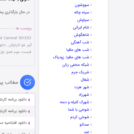
سووشون
در حال بارگذاری پخ
سیاه چاله
سیاوش
شام ایرانی
برچسب ها
شاهگوش
d Carnival S01E03
شب آهنگی
گیم شو کارناوال
,
دانلود
شب های مافیا
قسمت سوم فصل اول ک
شب های مافیا: زودیاک
شبکه مخفی زنان
شریک جرم
شغال
مطالب پی
شهر هرت
شهرزاد
دانلود برنامه کارناوال‌تر ق
شهرک کلیله و دمنه
شوخی با شما
دانلود برنامه کارناوال‌تر قس
شوخی کردم
دانلود افتتاحیه مساب
صداتو
ضد