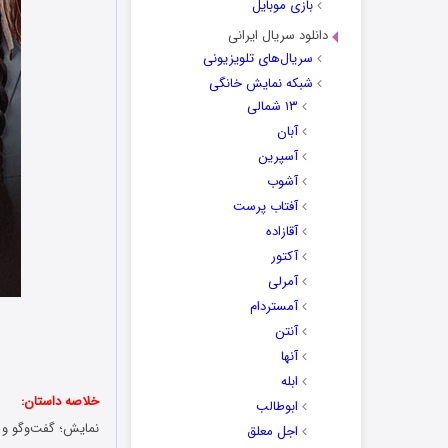
بازی موبایل
دانلود سریال ایرانی
سریال‌های تلویزیونی
شبکه نمایش خانگی
۱۳ شمالی
آبان
آسپرین
آشوب
آفتاب پرست
آقازاده
آکتور
آمرلی
آمستردام
آنتن
آنها
ابله
خلاصه داستان:
ابوطالب
نمایش؛ گفت‌و‌گو و 
اجل معلق