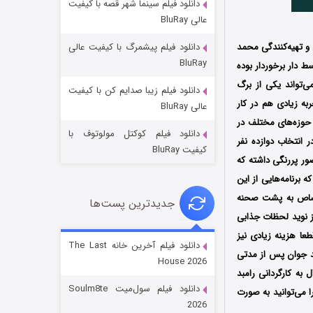
دانلود فیلم سینما شهر قصه با کیفیت
عالی BluRay
 و تهیه‌کنندگی محمد
دانلود فیلم پیشمرگ با کیفیت عالی
BluRay
 و بسط‌ دار برخوردار بوده
‌تواند یکی از برگ
دانلود فیلم زیبا صدایم کن با کیفیت
خاندان اژدها فصل ۳
به زیادی هم در کار
عالی BluRay
۶ (زیرنویس)
قسمت
منتشر شد
 حوزه‌های مختلف در
دانلود فیلم کوکتل مولوتوف با
 انتخاب دوازده نفر
کیفیت BluRay
ر پررنگی داشته که
برنامه‌هایی از این
ختصاص به پشت صحنه
جدیدترین پست‌ها
 نوید لحظات جذابی
عا هزینه زیادی نیز
دانلود فیلم آخرین خانه The Last
د جوان پس از مدتی
House 2026
 به کارگردانی رامبد
جادوگری در مغولستان
دانلود فیلم سول‌میت Soulm8te
 می‌توانید به صورت
۱۴ (زیرنویس)
قسمت
منتشر شد
2026