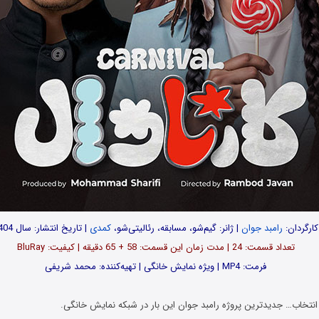
کارگردان:
رامبد جوان
| ژانر: گیم‌شو، مسابقه، رئالیتی‌شو،
کمدی
| تاریخ انتشار: سال 1404
تعداد قسمت‌: 24 | مدت زمان این قسمت: 58 + 65 دقیقه | کیفیت: BluRay
فرمت: MP4 | ویژه نمایش خانگی | تهیه‌کننده: محمد شریفی
انتخاب… جدیدترین پروژه رامبد جوان این بار در شبکه نمایش خانگی.