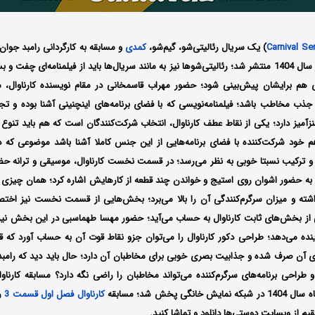
Carnival Se
) یک سریال رئالیتی‌شو، گیم‌شو،
کمدی
و مسابقه به کارگردانی رامبد جوان
شریفی است که در سال 1404 منتشر شد؛ رئالیتی‌شوها نیز به مانند سریال‌ها باید از فیلمنامه‌ای چفت
هم برایشان پیش‌بینی شود؛ حضور مهراب قاسمخانی در مقام نویسنده کارناوال، می
جذب مخاطب ‌باشد؛ فیلمنامه‌نویسی که با فضای برنامه‌های اینچنینی آشنا بوده و تجر
نزآمیز دارد؛ یکی از نقاط عطف کارناوال، انتخاب شرکت‌کنندگان است که هم باید تنوع
خود شرکت‌کننده با فضای برنامه‌هایی از این جنس کاملا آشنا باشد موضوعی که در
رکیب نسبتا خوبی به نظر می‌‌رسد؛ در قسمت نخست کارناوال، موسیقی و ترانه حضو
 به حضور اشوان روی استیج و خواندن چند قطعه از کارهایش اشاره کرد؛ همان چیزی که 
اشته و میزان سرگرم‌کنندگی آن را بالا می‌برد؛ بخش‌هایی از قسمت نخست نیز ا
 از بخش‌های ثابت کارناوال به حساب می‌آید؛ حضور مهسا طهماسبی در این بخش نیز
نده می‌دهد؛ طراحی دکور کارناوال را می‌توان جزو نقاط قوت آن به حساب آورد که قط
ی آن صرف شده و جذابیت بصری خوبی برای مخاطبان آن دارد؛ حال باید دید که رامب
و طراحی برنامه‌های سرگرم‌کننده می‌تواند مخاطبان را راضی نگه دارد؟ مسابقه کارناوال
کارناوال فصل اول قسمت 3
را
یم از وبسایت دوستی‌ها دانلود و تماشا کنید.