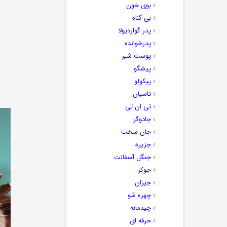
بوی خون
بی گناه
پدر گواردیولا
پدرخوانده
پوست شیر
پیشگو
پیکولو
تاسیان
تی ان تی
جادوگر
جان سخت
جزیره
جنگل آسفالت
جوکر
جیران
چهره شو
چیدمانه
حرفه ای