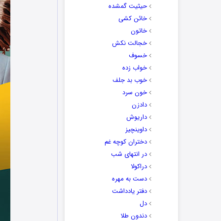
حیثیت گمشده
خائن کشی
خاتون
خجالت نکش
خسوف
خواب زده
خوب بد جلف
خون سرد
دادزن
داریوش
داوینچیز
دختران کوچه غم
در انتهای شب
دراکولا
دست به مهره
دفتر یادداشت
دل
دندون طلا