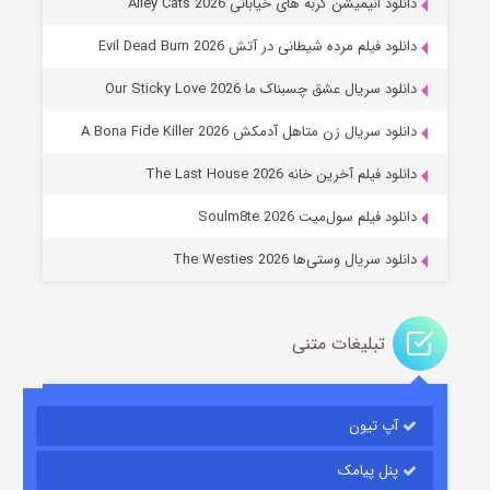
دانلود انیمیشن گربه های خیابانی Alley Cats 2026
دانلود فیلم مرده شیطانی در آتش Evil Dead Burn 2026
دانلود سریال عشق چسبناک ما Our Sticky Love 2026
عملیات آپارتمان
دانلود سریال زن متاهل آدمکش A Bona Fide Killer 2026
۲ (زیرنویس)
قسمت
منتشر شد
دانلود فیلم آخرین خانه The Last House 2026
دانلود فیلم سول‌میت Soulm8te 2026
دانلود سریال وستی‌ها The Westies 2026
تبلیغات متنی
مردگان متحرک: شهر مرده ۳
۲ (زیرنویس)
قسمت
منتشر شد
آپ تیون
پنل پیامک