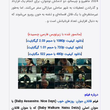
2024 ماهیرو و چیساتو، دو آدمکش نوجوان، برای انجام یک قرارداد
و گذراندن تعطیلات به شهر ساحلی میازاکی سفر می‌کنند، اما به‌طور
غیرمنتظره‌ای با یک قاتل افسانه‌ای و تشنه به خون روبرو می‌شوند که
به دنبال افزایش تعداد قربانیانش است و…
(سانسور شده با زیرنویس فارسی چسبیده)
[
دانلود کیفیت 1080p با حجم 2.03 گیگابایت
]
[
دانلود کیفیت 720p با حجم 1.01 گیگابایت
]
[
دانلود کیفیت 480p با حجم 522 مگابایت
]
درباره فیلم:
فیلم
قاتلان جوان: روزهای خوب
(Baby Assassins: Nice Days) با
عنوان اصلی (Baby Walkure: Naisu Deizu) که با عنوان قاتلان