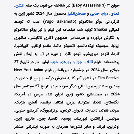
جوان ۳ (Baby Assassins 3) نیز شناخته می‌شود، یک فیلم
اکشن
،
کمدی
،
درام
،
جنایی
و
هیجان‌انگیز
محصول سال 2024 کشور ژاپن به
کارگردانی یوگو ساکاموتو (Yugo Sakamoto) است که توسط
کمپانی‌ Shaiker تولید شد؛ فیلمنامه این فیلم را نیز یوگو ساکاموتو
به نگارش درآورده و هنرمندانی همچون
آکاری تاکایشی، سائوری
ایزاوا، سوسوکه ایکه‌ماتسو، آتسوکو مائدا، ماندو اوتانی، کایباشیرا،
کارما، آتومو میزویشی، تومو ناکای و غیره در آن به ایفای نقش
پرداخته‌اند؛ فیلم
قاتلان جوان: روزهای خوب
اولین بار در تاریخ 27
جولای سال 2024 در جشنواره بین‌المللی فیلم New York Asian
Film Festival در کشور آمریکا به نمایش درآمد و پس از حضور در
چندین جشنواره بین‌المللی دیگر سرانجام در تاریخ 27 سپتامبر سال
2024 در سینماهای کشور ژاپن اکران شد، سپس در آمریکا،
انگلستان، کانادا، استرالیا، برزیل، ایتالیا، فرانسه، آلمان، بلژیک،
سوئد، فنلاند، دانمارک، تایوان، تونس، لوکزامبورگ، آفریقای جنوبی،
سوئیس، آرژانتین، نیوزیلند، روسیه، کلمبیا، چین، مالزی، ژاپن،
اوکراین، ایرلند و سایر کشورها همزمان به صورت اینترنتی منتشر