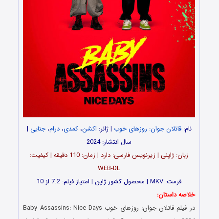
نام:
قاتلان جوان: روزهای خوب
| ژانر:
اکشن
،
کمدی
،
درام
،
جنایی
|
سال انتشار: 2024
زبان: ژاپنی | زیرنویس فارسی: دارد | زمان: 110 دقیقه | کیفیت:
WEB-DL
فرمت: MKV | محصول کشور ژاپن | امتیاز فیلم: 7.2 از 10
خلاصه داستان:
در فیلم قاتلان جوان: روزهای خوب Baby Assassins: Nice Days