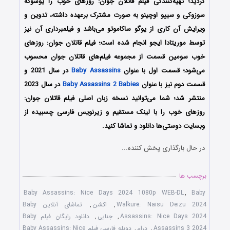
گردید؛ تهیه‌کنندگی فیلم قاتلان جوان: روزهای خوب را یوسوکه
سوزوکی و سییو اوچینو
به صورت مشترک برعهده داشته، تدوین و
ویرایش آن کاری از
یوگو ساکاموتو می‌باشد و فیلمبرداری آن نیز
توسط
موریتادا ایجو انجام شده است؛
فیلم قاتلان جوان: روزهای
خوب سومین قسمت از مجموعه فیلم‌های قاتلان جوان محسوب
می‌شود؛ قسمت اول با عنوان
Baby Assassins
در سال 2021 و
قسمت دوم نیز با عنوان
Baby Assassins 2 Babies
در سال 2023
منتشر شد؛
شما می‌توانید نسخه زبان اصلی فیلم قاتلان جوان:
روزهای خوب را با ‌لینک مستقیم و زیرنویس فارسی چسبیده از
وبسایت دوستی‌ها دانلود و تماشا کنید.
در حال بارگذاری پخش کننده...
برچسب ها
Baby Assassins: Nice Days 2024 1080p WEB-DL
,
Baby
Walkure: Naisu Deizu 2024
,
اکشن
,
تماشای آنلاین Baby
Assassins: Nice Days 2024
,
جنایی
,
دانلود رایگان فیلم Baby
Assassins 3 2024
,
درام
,
دوبله فارسی فیلم Baby Assassins: Nice