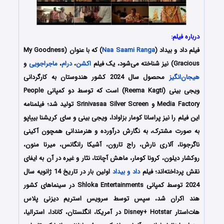
درباره فیلم:
فیلم داد و بیداد (
Naa Saami Ranga
) که با عنوان (My Goodness
Gracious) نیز شناخته می‌شود، یک فیلم
اکشن
،
درام
،
ماجراجویی
و
هیجان‌انگیز
محصول سال 2024 کشور هندوستان به کارگردانی
ویجی بینی (Reema Kagti) است که توسط دو کمپانی‌ People
Media Factory و Srinivasaa Silver Screen تولید شد؛ فیلمنامه
این فیلم را نیز پراسانا کومار بزاوادا، ویجی بینی و سای کریشنا بییاپو
به صورت مشترک،
به نگارش درآورده و هنرمندانی همچون
آکینی
ناگرجونا، آلاری نارش، راج تارون، آشیکا رانگانس، میرنا منون،
روکشار دیلون، کرونا کومار، ماهش آچانتا، نثار و غیره در آن به ایفای
نقش پرداخته‌اند؛ فیلم
داد و بیداد
اولین بار در تاریخ 14 ژانویه سال
2024 توسط کمپانی Shloka Entertainments در سینماهای کشور
هند اکران شد، سپس توسط سرویس استریم دیزنی پلاس
هات‌استار Disney+ Hotstar در آمریکا، انگلستان، کانادا، استرالیا،