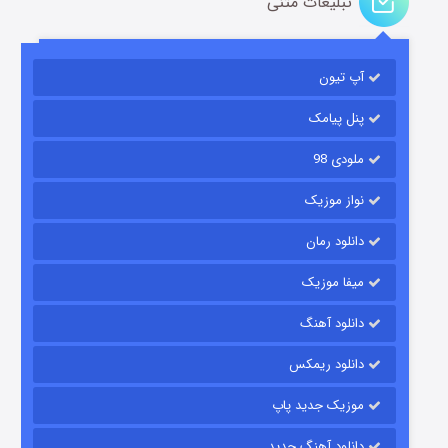
تبلیغات متنی
باب اسفنجی فصل ۱۷
آپ تیون
۶ (زیرنویس)
قسمت
منتشر شد
پنل پیامک
ملودی 98
نواز موزیک
دانلود رمان
میفا موزیک
رویایی برای تو
دانلود آهنگ
۱۵ (دوبله)
قسمت
منتشر شد
دانلود ریمکس
موزیک جدید پاپ
دانلود آهنگ جدید