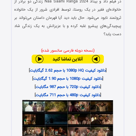
در فیلم داد و بیداد Naa Saami Ranga 2024 زندگی دو برادر از
خانواده‌ای فقیر در یک روستا، توسط افرادی شرور از یک خانواده
ثروتمند نابود می‌شود. حال باید دید آیا قهرمان داستان می‌تواند بر
پیچیدگی‌های پیشرو غلبه کرده و با عزیزانش به یک زندگی شاد
دست یابد؟
(نسخه دوبله فارسی سانسور شده)
[
دانلود کیفیت 1080p HQ با حجم 2.62 گیگابایت
]
[
دانلود کیفیت 1080p با حجم 1.90 گیگابایت
]
[
دانلود کیفیت 720p با حجم 987 مگابایت
]
[
دانلود کیفیت 480p با حجم 711 مگابایت
]