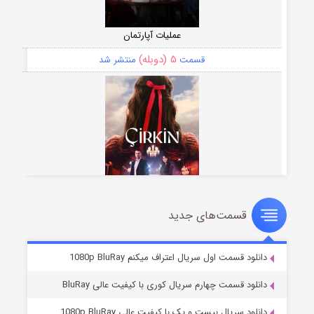
عملیات آپارتمان
۵ (دوبله)
قسمت
منتشر شد
قسمت‌های جدید
سریال زشت
۲ (زیرنویس)
قسمت
منتشر شد
دانلود قسمت اول سریال اعتراف میکنم 1080p BluRay
دانلود قسمت چهارم سریال کوری با کیفیت عالی BluRay
دانلود سریال بیست و یک با کیفیت عالی 1080p BluRay