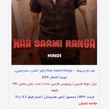
نام: داد و بیداد –
Naa Saami Ranga
| ژانر:
اکشن
،
ماجراجویی
،
مهیج
| انتشار: 2024
زبان: دوبله فارسی | زیرنویس فارسی: ندارد | مدت زمان پخش: 106
دقیقه
فرمت: MP4 | محصول کشور هندوستان | امتیاز فیلم: 4.5 از 10
خلاصه داستان: