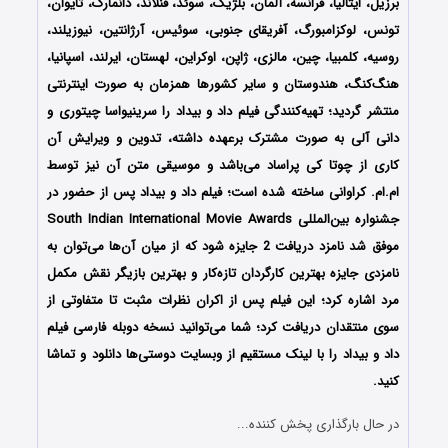
برزیل، ایتالیا، فرانسه، آلمان، بلژیک، سوئد، فنلاند، دانمارک، تایوان،
تونس، لوکزامبورگ، آفریقای جنوبی، سوئیس، آرژانتین، نیوزیلند،
روسیه، کلمبیا، چین، مالزی، ژاپن، اوکراین، لهستان، ایرلند، اسپانیا،
هنگ‌کنگ، هندوستان و سایر کشورها همزمان به صورت اینترنتی
منتشر گردید؛ تهیه‌کنندگی فیلم داد و بیداد را سرینیواسا چیتوری و
دانی آلی
به صورت مشترک برعهده داشته، تدوین و ویرایش آن
کاری از
چوتا کی پراساد می‌باشد و موسیقی متن آن نیز توسط
ام.ام. کراوانی
ساخته شده است؛
فیلم داد و بیداد پس از حضور در
جشنواره‌‌‌‌‌ بین‌المللی South Indian International Movie Awards
موفق شد نامزد دریافت 2 جایزه شود که از میان آن‌ها می‌توان به
نامزدی جایزه
بهترین کارگردان تازه‌کار و بهترین بازیگر نقش مکمل
مرد اشاره کرد؛ این فیلم پس از اکران نظرات مثبت تا متفاوتی از
سوی منتقدان دریافت کرد؛
شما می‌توانید نسخه دوبله فارسی فیلم
داد و بیداد را با ‌لینک مستقیم از وبسایت دوستی‌ها دانلود و تماشا
کنید.
در حال بارگذاری پخش کننده...