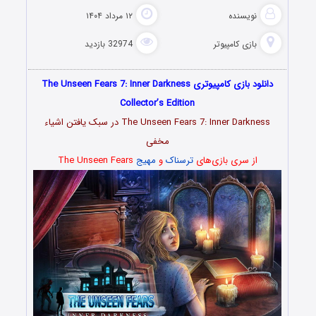
نویسنده
۱۲ مرداد ۱۴۰۴
بازی کامپیوتر
32974 بازدید
دانلود بازی کامپیوتری The Unseen Fears 7: Inner Darkness
Collector’s Edition
The Unseen Fears 7: Inner Darkness در سبک یافتن اشیاء
مخفی
از سری بازی‌های
ترسناک
و
مهیج
The Unseen Fears