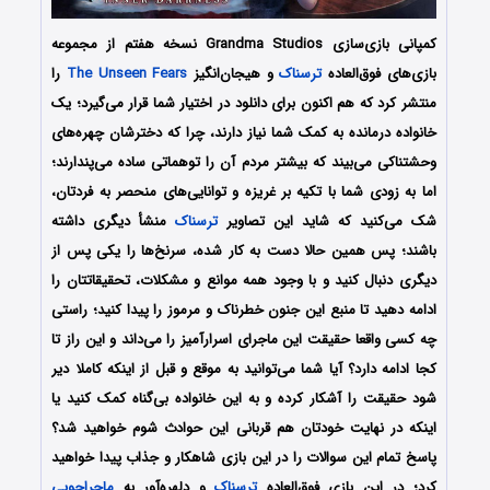
کمپانی بازی‌سازی
Grandma Studios
نسخه هفتم از مجموعه
بازی‌های فوق‌العاده
ترسناک
و هیجان‎‌انگیز
The Unseen Fears
را
منتشر کرد که هم اکنون برای دانلود در اختیار شما قرار می‌گیرد؛ یک
خانواده درمانده به کمک شما نیاز دارند، چرا که دخترشان چهره‌های
وحشتناکی می‌بیند که بیشتر مردم آن را توهماتی ساده می‌پندارند؛
اما به زودی شما با تکیه بر غریزه و توانایی‌های منحصر به‌ فردتان،
شک می‌کنید که شاید این تصاویر
ترسناک
منشأ دیگری داشته
باشند؛ پس همین حالا دست به کار شده، سرنخ‌ها را یکی پس از
دیگری دنبال کنید و با وجود همه موانع و مشکلات، تحقیقاتتان را
ادامه دهید تا منبع این جنون خطرناک و مرموز را پیدا کنید؛ راستی
چه کسی واقعا حقیقت این ماجرای اسرارآمیز را می‌داند و این راز تا
کجا ادامه دارد؟ آیا شما می‌توانید به موقع و قبل از اینکه کاملا دیر
شود حقیقت را آشکار کرده و به این خانواده بی‌گناه کمک کنید یا
اینکه در نهایت خودتان هم قربانی این حوادث شوم خواهید شد؟
پاسخ تمام این سوالات را در این بازی شاهکار و جذاب پیدا خواهید
کرد؛ در این بازی فوق‌العاده
ترسناک
و دلهره‌آور به
ماجراجویی