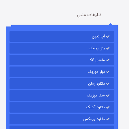
تبلیغات متنی
آپ تیون
مردگان متحرک: شهر مرده ۳
2 (زیرنویس)
قسمت
منتشر شد
پنل پیامک
ملودی 98
نواز موزیک
دانلود رمان
میفا موزیک
دانلود آهنگ
شکست استوارت در نجات جهان
دانلود ریمکس
7 (زیرنویس)
قسمت
منتشر شد