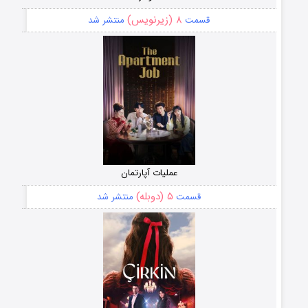
۸ (زیرنویس)
قسمت
منتشر شد
عملیات آپارتمان
۵ (دوبله)
قسمت
منتشر شد