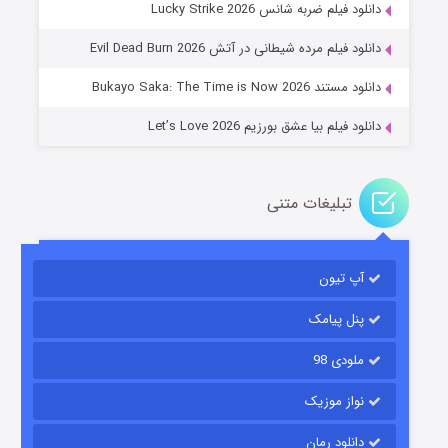
جادوگری در مغولستان
دانلود فیلم ضربه شانس Lucky Strike 2026
۱۴ (زیرنویس)
قسمت
منتشر شد
دانلود فیلم مرده شیطانی در آتش Evil Dead Burn 2026
دانلود مستند Bukayo Saka: The Time is Now 2026
دانلود فیلم بیا عشق بورزیم Let’s Love 2026
تبلیغات متنی
باب اسفنجی فصل ۱۷
آپ تیون
۶ (زیرنویس)
قسمت
منتشر شد
پنل پیامک
ملودی 98
نواز موزیک
دانلود رمان