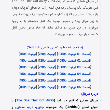
در سریال همانی که قسر در رفت The One That Got Away 2024
قتل هولناک یک پرستار، زخم‌های کهنه را در جامعه‌ای کوچک دوباره
باز می‌کند. حال این اتفاق ناگوار، حکم محکومیت یک پرونده قدیمی
را زیر سوال برده و کابوس وجود یک قاتل تقلیدکار را به وجود
می‌آورد. در این میان، دو عاشق سابق که حالا مامور یافتن قاتل
شده‌اند، بار دیگر به هم می‌پیوندند…
(سانسور شده با زیرنویس فارسی SoftSub
)
[
قسمت 01 کیفیت 1080p
] [
کیفیت 720p
] [
کیفیت 480p
]
[
قسمت 02 کیفیت 1080p
] [
کیفیت 720p
] [
کیفیت 480p
]
[
قسمت 03 کیفیت 1080p
] [
کیفیت 720p
] [
کیفیت 480p
]
[
قسمت 04 کیفیت 1080p
] [
کیفیت 720p
] [
کیفیت 480p
]
[
قسمت 05 کیفیت 1080p
] [
کیفیت 720p
] [
کیفیت 480p
]
[
قسمت 06 کیفیت 1080p
] [
کیفیت 720p
] [
کیفیت 480p
]
درباره سریال:
سریال همانی که قسر در رفت (
The One That Got Away
) با
عنوان اصلی (Cleddau) یک مجموعه
جنایی
،
درام
،
معمایی
و