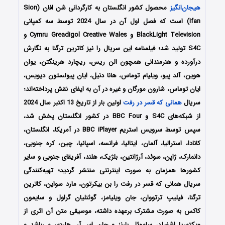
هیجان‌انگیز
محصول کشور انگلستان به کارگردانی شن افان (Sion
Ifan) است که فصل اول آن در سال 2024 توسط سه کمپانی
BlackLight Television و Cymru Greadigol Creative Wales و
S4C تولید شد؛ فیلمنامه این سریال را نیز کاترین ترگنا
به نگارش
درآورده و هنرمندانی همچون
الن ریس، ریچارد هرینگتن، یوان
هوین، آلد پیو، ویلیام توماس، هانا دنیل، ایان پیولستون دیویس،
ایان توماس، شارون مورگان
و غیره در آن به ایفای نقش پرداخته‌اند؛
سریال
همانی که قسر در رفت
اولین بار از تاریخ 13 اکتبر سال 2024
از شبکه‌های S4C و BBC Four در کشور انگلستان پخش شد،
سپس توسط سرویس استریم BBC iPlayer در آمریکا، انگلستان،
کانادا، استرالیا، آلمان، ایتالیا، فرانسه، اسپانیا، چین، کره جنوبی،
دانمارک، ژاپن، سوئد، آرژانتین، بلژیک، هلند، آفریقای جنوبی و سایر
کشورها همزمان به صورت اینترنتی منتشر گردید؛ تهیه‌کنندگی
سریال همانی که قسر در رفت را
بن بیکرتون، مارد سواین، کاترین
ترگنا، فیلیپ ترتووان، جان ویلیامز، گوئنلیان گراول و سایمون
کاکس
به صورت مشترک برعهده داشته، موسیقی متن آن اثری از
ویکتوریا اشفیلد، ساموئل بارنز و جان ای. آر. هاردی می‌باشد و