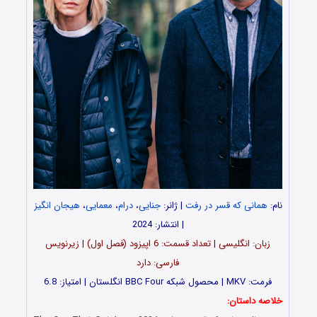
نام:
همانی که قسر در رفت
| ژانر:
جنایی
،
درام
،
معمایی
،
هیجان انگیز
| انتشار: 2024
زبان: انگلیسی | تعداد قسمت‌‌‌‌: 6 اپیزود (فصل اول) | زیرنویس
فارسی: دارد
فرمت: MKV | محصول شبکه BBC Four انگلستان | امتیاز: 6.8
خلاصه داستان: