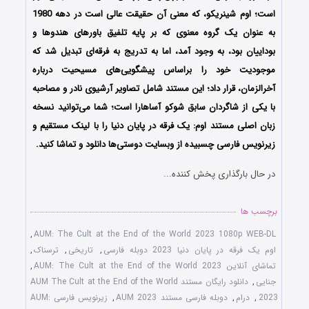
است؛ اوم‌ شینریکو، که معنی آن حقیقت عالی است در دهه 1980
به عنوان یک گروه معنوی که بر پایه تلفیق باورهای هندوها و
بوداییان بود، به وجود آمد، اما به تدریج به فرقه‌ای تبدیل شد که
موجودیت خود را براساس پیشگویی‌های مسیحیت درباره
آخرالزمان، قرار داد؛ این مستند شامل تصاویر آرشیوی نادر و مصاحبه
با یکی از شاگردان سابق شوکو آساهارا است؛ شما می‌توانید نسخه
زبان اصلی مستند اوم: یک فرقه در پایان دنیا را با ‌لینک مستقیم و
زیرنویس فارسی چسبیده از وبسایت دوستی‌ها دانلود و تماشا کنید.
در حال بارگذاری پخش کننده...
برچسب ها
,
AUM: The Cult at the End of the World 2023 1080p WEB-DL
اوم یک فرقه در پایان دنیا 2023 دوبله فارسی
,
تاریخی
,
ترسناک
,
تماشای آنلاین AUM: The Cult at the End of the World 2023
,
جنایی
,
دانلود رایگان مستند AUM The Cult at the End of the World
2023
,
درام
,
دوبله فارسی مستند AUM 2023
,
زیرنویس فارسی AUM: