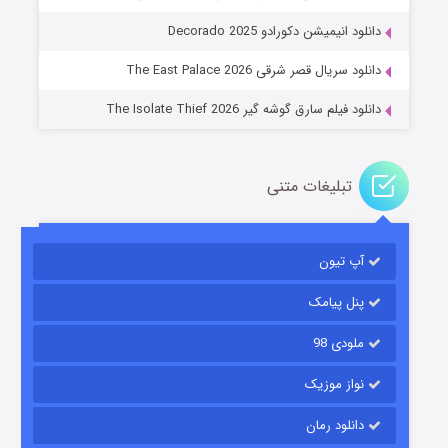
عملیات آپارتمان
دانلود انیمیشن دکورادو Decorado 2025
۲ (زیرنویس)
قسمت
منتشر شد
دانلود سریال قصر شرقی The East Palace 2026
دانلود فیلم سارق گوشه گیر The Isolate Thief 2026
تبلیغات متنی
آپ تیون
مردگان متحرک: شهر مرده ۳
۲ (زیرنویس)
قسمت
منتشر شد
پنل پیامک
ملودی 98
نواز موزیک
دانلود رمان