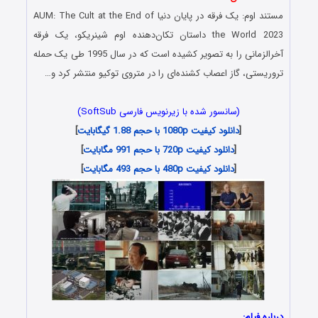
مستند اوم: یک فرقه در پایان دنیا AUM: The Cult at the End of
the World 2023 داستان تکان‌دهنده اوم شینریکو، یک فرقه
آخرالزمانی را به تصویر کشیده است که در سال 1995 طی یک حمله
تروریستی، گاز اعصاب کشنده‌ای را در متروی توکیو منتشر کرد و…
(سانسور شده با زیرنویس فارسی SoftSub)
[
دانلود کیفیت 1080p با حجم 1.88 گیگابایت
]
[
دانلود کیفیت 720p با حجم 991 مگابایت
]
[
دانلود کیفیت 480p با حجم 493 مگابایت
]
درباره فیلم: