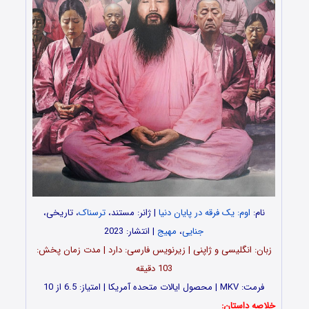
نام:
اوم: یک فرقه در پایان دنیا
| ژانر: مستند،
ترسناک
، تاریخی،
جنایی
،
مهیج
| انتشار: 2023
زبان: انگلیسی و ژاپنی | زیرنویس فارسی: دارد | مدت زمان پخش:
103 دقیقه
فرمت: MKV | محصول ایالات متحده آمریکا | امتیاز: 6.5 از 10
خلاصه داستان: