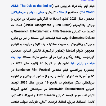
فیلم اوم: یک فرقه در پایان دنیا (
AUM: The Cult at the End of
the World
) مستندی
ترسناک
، تاریخی،
جنایی
،
درام
و
هیجان‌انگیز
محصول سال 2023 کشور آمریکا به کارگردانی مشترک بن براون و
چیاکی یاناگیموتو (Ben Braun و Chiaki Yanagimoto) است که
توسط سه کمپانی‌ Fifth Season و Greenwich Entertainment و
Submarine Deluxe تولید شد؛ فیلمنامه این مستند را نیز بن براون
و چیاکی یاناگیموتو به صورت مشترک،
به نگارش درآورده و افرادی
همچون
شوکو آساهارا (تصاویر ارشیوی)، تاکشی کیتانو، میخائیل
گورباچف، رونالد ریگان و غیره در آن حضور دارند؛ مستند
اوم: یک
فرقه در پایان دنیا
اولین بار در تاریخ 20 ژانویه سال 2023 در
جشنواره بین‌المللی فیلم ساندس Sundance Film Festival در
کشور آمریکا به نمایش درآمد و پس از حضور در چندین جشنواره
بین‌المللی دیگر سرانجام در تاریخ 19 مارس سال 2025 توسط
کمپانی Greenwich Entertainment در سینماهای کشور آمریکا
اکران شد، سپس توسط کمپانی Fifth Season در آمریکا، انگلستان،
کانادا، استرالیا، برزیل، ایتالیا، فرانسه، آلمان، بلژیک، سوئد، فنلاند،