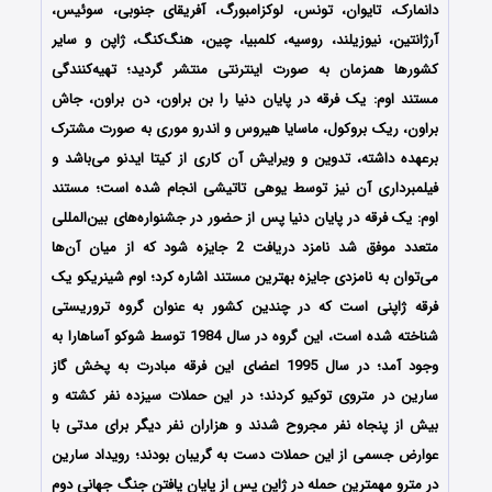
دانمارک، تایوان، تونس، لوکزامبورگ، آفریقای جنوبی، سوئیس،
آرژانتین، نیوزیلند، روسیه، کلمبیا، چین، هنگ‌کنگ، ژاپن و سایر
کشورها همزمان به صورت اینترنتی منتشر گردید؛ تهیه‌کنندگی
مستند اوم: یک فرقه در پایان دنیا را بن براون، دن براون، جاش
براون، ریک بروکول، ماسایا هیروس و اندرو موری
به صورت مشترک
برعهده داشته‌، تدوین و ویرایش آن کاری از کیتا ایدنو می‌باشد و
فیلمبرداری آن نیز توسط یوهی تاتیشی انجام شده است؛
مستند
اوم: یک فرقه در پایان دنیا پس از حضور در جشنواره‌های بین‌المللی
متعدد موفق شد نامزد دریافت 2 جایزه شود که از میان آن‌ها
می‌توان به نامزدی جایزه بهترین مستند اشاره کرد؛
اوم‌ شینریکو یک
فرقه ژاپنی است که در چندین کشور به عنوان گروه تروریستی
شناخته شده‌ است، این گروه در سال 1984 توسط شوکو آساهارا به
وجود آمد؛ در سال 1995 اعضای این فرقه مبادرت به پخش گاز
سارین در متروی توکیو کردند؛ در این حملات سیزده نفر کشته و
بیش از پنجاه نفر مجروح شدند و هزاران نفر دیگر برای مدتی با
عوارض جسمی از این حملات دست به گریبان بودند؛ رویداد سارین
در مترو مهمترین حمله در ژاپن پس از پایان یافتن جنگ جهانی دوم