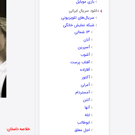
بازی موبایل
دانلود سریال ایرانی
سریال‌های تلویزیونی
شبکه نمایش خانگی
۱۳ شمالی
آبان
آسپرین
آشوب
آفتاب پرست
آقازاده
آکتور
آمرلی
آمستردام
آنتن
آنها
ابله
ابوطالب
خلاصه داستان:
اجل معلق