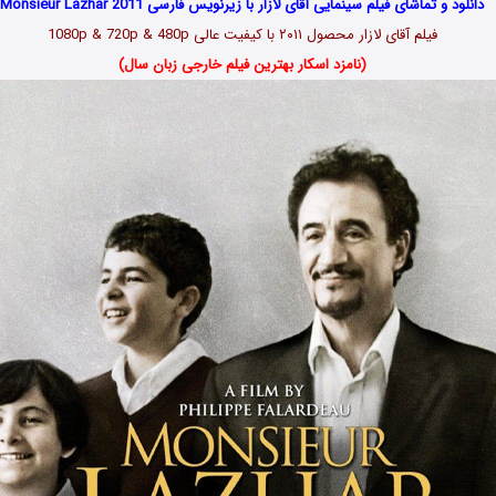
دانلود و تماشای فیلم سینمایی آقای لازار با زیرنویس فارسی Monsieur Lazhar 2011
فیلم آقای لازار محصول ۲۰۱۱ با کیفیت عالی 1080p & 720p & 480p
(نامزد اسکار بهترین فیلم خارجی زبان سال)