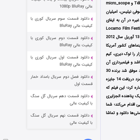
مردگان متحرک: شهر مرده ۳
Falardeau) است که توسط سه کمپانی Canadian Broadcasting Corporation (CBC) و Téléfilm Canada و micro_scope
عالی 1080p BluRay
سوفی نیلیس، امیلیان
۲ (زیرنویس)
قسمت
منتشر شد
دانلود قسمت سوم سریال کوری با
یره در آن به ایفای
کیفیت عالی BluRay
خ 8 آگوست سال 2011 در جشنواره بین‌المللی فیلم Locarno Film Festival
دانلود قسمت دوم سریال کوری با
کیفیت عالی BluRay
Music در سینماهای کشور آمریکا
لوک دیری، کیم
دانلود قسمت اول سریال کوری با
اشد و فیلمبرداری آن
کیفیت عالی BluRay
رونالد پلانت انجام شده است؛ فیلم آقای لازار پس از حضور در جشنواره‌‌‌های بین‌المللی متعدد موفق شد برنده 30
دانلود فصل دوم سریال بامداد خمار
جایزه از جمله جایزه بهترین فیلم سینمایی، بهترین کارگردانی، بهترین فیلمنامه و بهترین تدوین شده و نامزد دریافت 14 جایزه
شکست استوارت در نجات جهان
قسمت اول
اره کرد؛
این فیلم که
۷ (زیرنویس)
قسمت
منتشر شد
ته شده، داستان یک پناهنده‌ الجزایری
دانلود قسمت دهم سریال گل سنگ
با کیفیت عالی
ی اقدام می‌کند؛
شما
ی‌ها دانلود و تماشا
دانلود قسمت نهم سریال گل سنگ
با کیفیت عالی