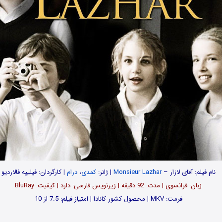
نام فیلم: آقای لازار –
Monsieur Lazhar
| ژانر:
کمدی
،
درام
| کارگردان: فیلیپه فالاردیو
زبان: فرانسوی | مدت‌: 92 دقیقه | زیرنویس فارسی: دارد | کیفیت: BluRay
فرمت: MKV | محصول کشور کانادا | امتیاز فیلم: 7.5 از 10