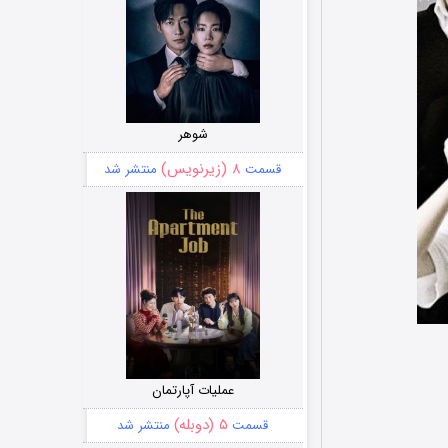
شوهر
۸ (زیرنویس)
قسمت
منتشر شد
عملیات آپارتمان
۵ (دوبله)
قسمت
منتشر شد