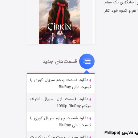
جر الجزایری، جایگزین یک معلم
م و اندوه خود کنار
قسمت‌های جدید
سریال زشت
۲ (زیرنویس)
قسمت
منتشر شد
دانلود قسمت پنجم سریال کوری با
کیفیت عالی BluRay
دانلود قسمت اول سریال اعتراف
میکنم 1080p BluRay
دانلود قسمت چهارم سریال کوری با
کیفیت عالی BluRay
محصول سال 2011 کشور کانادا به کارگردانی فیلیپه فالاردیو (Philippe
دانلود سریال بیست و یک با کیفیت