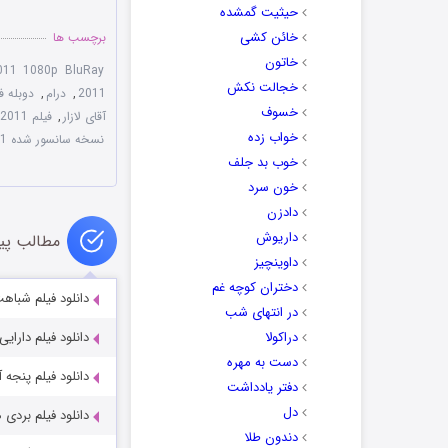
حیثیت گمشده
خائن کشی
برچسب ها
خاتون
011 1080p BluRay
خجالت نکش
2011
,
درام
,
دوبله فارسی فیل
خسوف
آقای لازار
,
فیلم Monsieur Lazhar 2011 با زیرنویس چسبیده
خواب زده
نسخه سانسور شده Monsieur Lazhar 2011
خوب بد جلف
خون سرد
دادزن
داریوش
مطالب پی
داوینچیز
دختران کوچه غم
دانلود فیلم شباهت اضطراب آ
در انتهای شب
دراکولا
دانلود فیلم دارایی تاریک 023
دست به مهره
دانلود فیلم پنجه آهنین aw 2023
دفتر یادداشت
دل
دانلود فیلم بردی ها ies 2022
دندون طلا