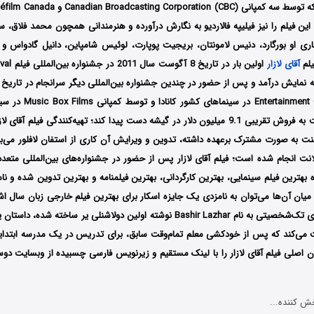
 این فیلم را نیز فیلیپه فالاردیو به نگارش درآورده و هنرمندانی همچون محمد فلاق، 
اری او بورگارد، دنیس لامونتان، بریجیت پوپارت، لوئیس شامپاین، دانیل گادواس و غ
یلم
آقای لازار
اولین
بار در تاری
 و پس از حضور در چندین جشنواره بین‎‌المللی دیگر سرانجام در تاریخ 13 آوریل سال 2012
 Box Films
ر گیشه دست پیدا کند؛ تهیه‌کنندگی فیلم آقای لازار را
منت
به صورت مشترک برعهده داشته، تدوین و ویرایش آن کاری از
استفان لافلور می‌ب
 میان آن‌ها می‌توان به نامزدی یک جایزه اسکار برای بهترین فیلم خارجی زبان سال اش
براساس نمایشنامه‌ای تک‌شخصیتی به نام Bashir Lazhar نوشته‌ اولین دولاشنلی ‌‌یر ساخ
یت می‌کند که پس از خودکشی معلم تمام‌وقت سابق، برای تدریس در یک مدرسه‌ ابتدای
ن اصلی فیلم آقای لازار را با ‌لینک مستقیم و زیرنویس فارسی چسبیده از وبسایت دوست
ش کننده...