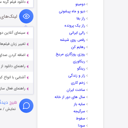
دانلود فیلم گربه سبز een Cat 2019
دومینو
دیو و ماه پیشونی
لینک‌های 
راز بقا
راز یک پرونده
رالی ایرانی
سینمای آنلاین دو
رقص روی شیشه
تغییر زبان فیلم‌ها
رهایم کن
روزی روزگاری مریخ
اضافه کردن صدای 
ریکاوری
راهنمای دانلود ا
رینگو
زار و زندگی
آشنایی با انواع ک
زخم کاری
راهنمای فعال سازی کیفیت R
ساخت ایران
سال های دور از خانه
هیچ
دیدگا
سایه باز
نمایش / م
سرگیجه
سقوط
سودا