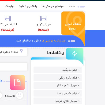
خانه
سینمای دوستی‌ها
راهنمای دانلود
تبلیغات
صفحه اصلی
سریال کوری
اعتراف می کن
HOME
(جمعه‌ها)
(دوشنبه‌ها)
وب‌سایت دوستی‌ها
دانلود و تماشای فیلم
پیشنهادها
خانه
دانلود ف
»
فیلم بادیگارد
فیلم دایره زنگی
دانل
سریال گنج مظفر
فیلم اخراجی ها ۱
نویسنده
سریال بازی مرکب