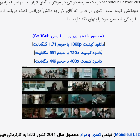
در فیلم آقای لازار Monsieur Lazhar 2011 در یک مدرسه دولتی در مونترال، آقای لازار یک مها
دکشی کرده است. اکنون در حالی که آقای لازار به دانش‌آموزانش کمک می‌کند تا با غ
د تا زندگی شخصی خود را پنهان نگه دارد، اما…
(سانسور شده با زیرنویس فارسی SoftSub)
[
دانلود کیفیت 1080p با حجم 1.71 گیگابایت
]
[
دانلود کیفیت 720p با حجم 881 مگابایت
]
[
دانلود کیفیت 480p با حجم 449 مگابایت
]
Monsieur Laz
) فیلمی
کمدی
و
درام