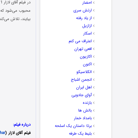
احضار
ارتش سری
محبوب می‌شود که خو
از یاد رفته
بیایند، تلاش می‌کن
ازازیل
اسکار
اعتراف می کنم
افعی تهران
اکازیون
اکنون
الکلاسیکو
انجمن اشباح
اهل ایران
آوای جادویی
بازنده
بالش ها
بامداد خمار
درباره فیلم:
برتا: داستان یک اسلحه
فیلم آقای لازار (
har
بلیط یک‌‌ طرفه