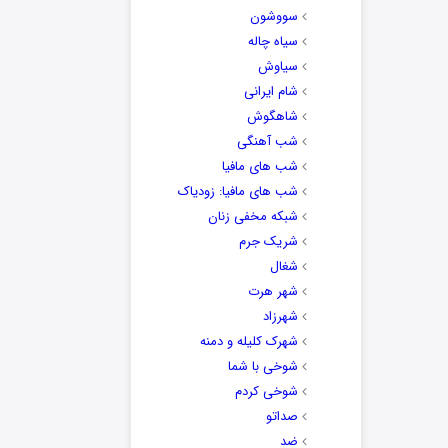
سووشون
سیاه چاله
سیاوش
شام ایرانی
شاهگوش
شب آهنگی
شب های مافیا
شب های مافیا: زودیاک
شبکه مخفی زنان
شریک جرم
شغال
شهر هرت
شهرزاد
شهرک کلیله و دمنه
شوخی با شما
شوخی کردم
صداتو
ضد