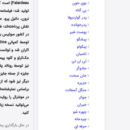
بوی خون
بی گناه
تولید شد؛ فیلمنامه
پدر گواردیولا
نرون، دانیل پرو، م
پدرخوانده
نقش پرداخته‌اند؛ ف
پوست شیر
در کشور سوئیس به نمایش درآمد
پیشگو
توسط کمپانی
Entertainment One در سینماهای کشور کانادا و توسط کمپانی
پیکولو
اکران شد و توانست به فروش تقریبی 9.1 میلیون دلار د
تاسیان
مک‌کراو و کلود پی
تی ان تی
نیز توسط
جادوگر
جان سخت
دیگر نیز شود که از
جزیره
جنگل آسفالت
در مونترال را روا
جوکر
جیران
می‌توانید نسخه زبا
چهره شو
کنید.
چیدمانه
در حال بارگذاری پخ
حرفه ای