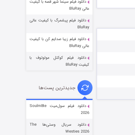
دانلود فیلم سینما شهر قصه با کیفیت
عالی BluRay
دانلود فیلم پیشمرگ با کیفیت عالی
BluRay
دانلود فیلم زیبا صدایم کن با کیفیت
جادوگری در مغولستان
عالی BluRay
۱۴ (زیرنویس)
قسمت
منتشر شد
دانلود فیلم کوکتل مولوتوف با
کیفیت BluRay
جدیدترین پست‌ها
دانلود فیلم سول‌میت Soulm8te
2026
باب اسفنجی فصل ۱۷
دانلود سریال وستی‌ها The
۶ (زیرنویس)
قسمت
منتشر شد
Westies 2026