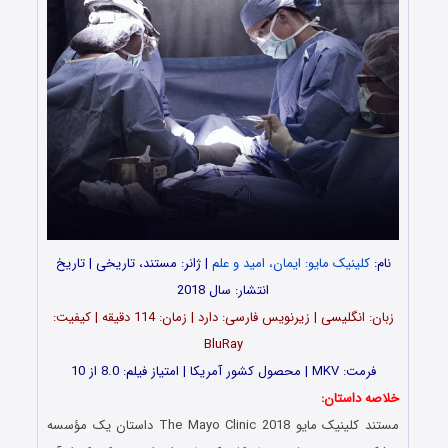
نام:
کلینیک مایو: ایمان، امید و علم
| ژانر: مستند، تاریخی | تاریخ
انتشار: سال 2018
زبان: انگلیسی | زیرنویس فارسی: دارد | زمان: 114 دقیقه | کیفیت:
BluRay
فرمت: MKV | محصول کشور آمریکا | امتیاز فیلم: 8.0 از 10
خلاصه داستان:
مستند کلینیک مایو The Mayo Clinic 2018 داستان یک مؤسسه