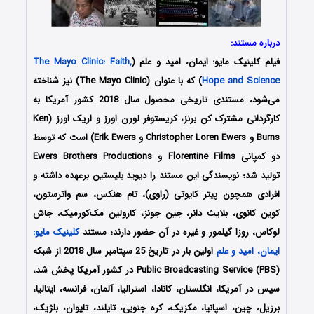
درباره مستند:
فیلم کلینیک مایو: ایمان، امید و علم (
The Mayo Clinic: Faith,
Hope and Science
) که با عنوان (The Mayo Clinic) نیز شناخته
می‌شود، مستندی تاریخی محصول سال 2018 کشور آمریکا به
کارگردانی مشترک کن برنز، کریستوفر لورن اورز و اریک اورز (Ken
Burns و Christopher Loren Ewers و Erik Ewers) است که توسط
دو کمپانی Florentine Films و Ewers Brothers Productions
تولید شد؛ نویسندگی این مستند را دیوید بلیستین برعهده داشته و
افرادی همچون پیتر کایوتی (راوی)، تام هنکس، سم واترستون،
کوین کانوی، بلایث دانر، جین جونز، کارولین مک‌کورمیک، جاش
لوکاس، روزا گیلمور و غیره در آن حضور دارند؛ مستند
کلینیک مایو:
ایمان، امید و علم
اولین بار در تاریخ 25 سپتامبر سال 2018 از شبکه
Public Broadcasting Service (PBS) در کشور آمریکا پخش شد،
سپس در آمریکا، انگلستان، کانادا، استرالیا، آلمان، فرانسه، ایتالیا،
برزیل، چین، اسپانیا، مکزیک، کره جنوبی، تایلند، تایوان، بلژیک،