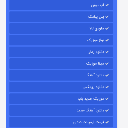
آپ تیون
باب اسفنجی فصل ۱۷
6 (زیرنویس)
قسمت
منتشر شد
پنل پیامک
ملودی 98
نواز موزیک
دانلود رمان
میفا موزیک
دانلود آهنگ
رویایی برای تو
دانلود ریمکس
15 (دوبله)
قسمت
منتشر شد
موزیک جدید پاپ
دانلود آهنگ جدید
قیمت ایمپلنت دندان