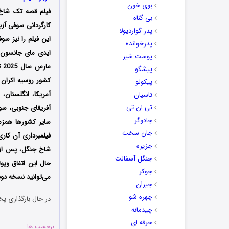
بوی خون
فیلم قصه تک شاخ
بی گناه
پدر گواردیولا
این فیلم را نیز سو
پدرخوانده
ایدی مای جانسون، 
پوست شیر
پیشگو
پیکولو
آمریکا، انگلستان، ک
تاسیان
تی ان تی
آفریقای جنوبی، سوئ
جادوگر
سایر کشورها همزما
جان سخت
فیلمبرداری آن کاری
جزیره
شاخ جنگل، پس از ف
جنگل آسفالت
حال این اتفاق ویو
جوکر
می‌توانید نسخه دوب
جیران
چهره شو
در حال بارگذاری پخ
چیدمانه
حرفه ای
برچسب ها