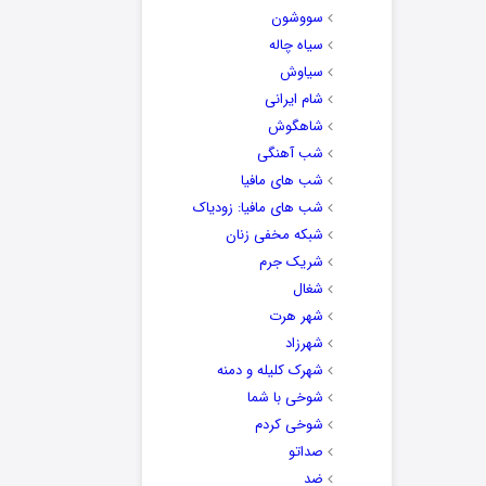
سووشون
سیاه چاله
سیاوش
شام ایرانی
شاهگوش
شب آهنگی
شب های مافیا
شب های مافیا: زودیاک
شبکه مخفی زنان
شریک جرم
شغال
شهر هرت
شهرزاد
شهرک کلیله و دمنه
شوخی با شما
شوخی کردم
صداتو
ضد