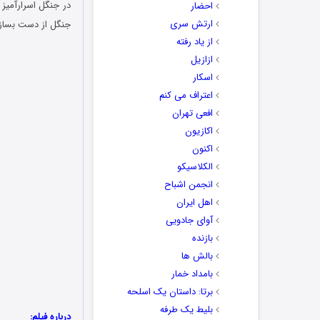
در جنگل اسرارآمیز 
احضار
ارتش سری
جنگل از دست بساز 
از یاد رفته
ازازیل
اسکار
اعتراف می کنم
افعی تهران
اکازیون
اکنون
الکلاسیکو
انجمن اشباح
اهل ایران
آوای جادویی
بازنده
بالش ها
بامداد خمار
برتا: داستان یک اسلحه
بلیط یک‌‌ طرفه
درباره فیلم: