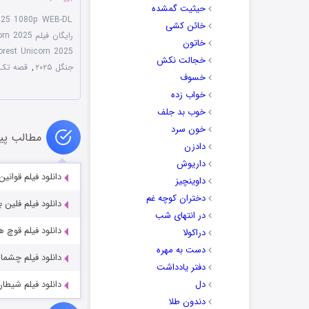
حیثیت گمشده
2025 1080p WEB-DL
خائن کشی
رایگان فیلم Tale of the Forest Unicorn 2025
خاتون
orest Unicorn 2025
خجالت نکش
جنگل ۲۰۲۵
,
قصه تک شاخ جن
خسوف
خواب زده
خوب بد جلف
خون سرد
مطالب پی
دادزن
داریوش
دانلود فیلم قوانین انسان 024
داوینچیز
دختران کوچه غم
دانلود فیلم فلین بودن با 
در انتهای شب
دانلود فیلم قوچ ها با 
دراکولا
دست به مهره
دانلود فیلم چشمان قلب 2025
دفتر یادداشت
دل
دانلود فیلم شیطان itaan 2024
دندون طلا