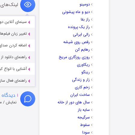
لینک‌های 
دومینو
دیو و ماه پیشونی
راز بقا
سینمای آنلاین دو
راز یک پرونده
تغییر زبان فیلم‌ها
رالی ایرانی
رقص روی شیشه
اضافه کردن صدای 
رهایم کن
روزی روزگاری مریخ
راهنمای دانلود ا
ریکاوری
آشنایی با انواع ک
رینگو
زار و زندگی
راهنمای فعال سازی کیفیت R
زخم کاری
۱
دیدگاه 
ساخت ایران
سال های دور از خانه
نمایش / م
سایه باز
سرگیجه
سقوط
سودا