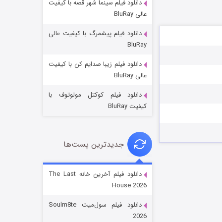
دانلود فیلم سینما شهر قصه با کیفیت
عالی BluRay
دانلود فیلم پیشمرگ با کیفیت عالی
BluRay
دانلود فیلم زیبا صدایم کن با کیفیت
جادوگری در مغولستان
عالی BluRay
۱۴ (زیرنویس)
قسمت
منتشر شد
دانلود فیلم کوکتل مولوتوف با
کیفیت BluRay
جدیدترین پست‌ها
دانلود فیلم آخرین خانه The Last
House 2026
باب اسفنجی فصل ۱۷
دانلود فیلم سول‌میت Soulm8te
۶ (زیرنویس)
قسمت
منتشر شد
2026