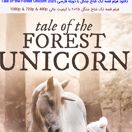
دانلود فیلم قصه تک شاخ جنگل با دوبله فارسی Tale of the Forest Unicorn 2025
فیلم قصه تک شاخ جنگل ۲۰۲۵ با کیفیت عالی 1080p & 720p & 480p