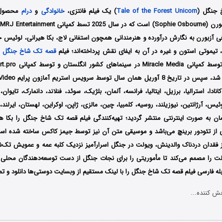
 جنگل (
Tale of the Forest Unicorn
) یک فیلم فانتزی،
خانوادگی
و
درام
محصول ک
فی آزبورن
به نگارش درآورده و هنرمندانی همچون
استفانی لاج، بکا هیرانی، لوئیس ج
تیموتی استون و غیره در آن به ایفای نقش پرداخته‌اند؛ فیلم
قصه تک شاخ جنگل
انادا، استرالیا، برزیل، ایتالیا، فرانسه، آلمان، بلژیک، سوئد، فنلاند، دانمارک، تایوا
یس، آرژانتین، نیوزیلند، روسیه، کلمبیا، چین، مالزی، ژاپن، اوکراین، لهستان، ایرلند،
ن به صورت اینترنتی منتشر گردید؛ تهیه‌کنندگی فیلم قصه تک شاخ جنگل را بکا هی
 از
تئودور برینچ می‌باشد و موسیقی متن آن نیز توسط
جیمز کاکس ساخته شده ا
قدان دردناک والدینش، ویولت در جنگل اسرارآمیز نزدیک کلبه عمه و عمویش تک‌شاخ
لت را مصمم می‌کند تا مأموریتی را برای نجات جنگل از دست توسعه‌دهندگان محلی ا
له فارسی فیلم قصه تک شاخ جنگل را با ‌لینک مستقیم از وبسایت دوستی‌ها دانلود و تما
ش کننده...