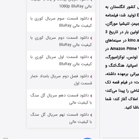
مردگان متحرک: شهر مرده ۳
عالی 1080p BluRay
شور انگلستان به
۲ (زیرنویس)
قسمت
منتشر شد
کارگردانی سوفی آزبورن (Sophie Osbourne) است که در سال 2025 تسط کمپانی EMRJ Entertainment تولید شد؛ فیلمنامه
دانلود قسمت سوم سریال کوری با
یمز، لتیشیا مورگان،
کیفیت عالی BluRay
اولین بار در تاریخ 3
دانلود قسمت دوم سریال کوری با
مارس سال 2025 توسط کمپانی Miracle Media در سینماهای کشور انگلستان و توسط کمپانی kino.art.pro در سینماهای
کیفیت عالی BluRay
کشور روسیه اکران شد، سپس در تاریخ 8 آوریل همان سال توسط سرویس استریم آمازون پرایم Amazon Prime Video در
دانلود قسمت اول سریال کوری با
ن، تونس، لوکزامبورگ،
کیفیت عالی BluRay
 اسپانیا، هنگ‌کنگ و
رانی
برعهده داشته،
دانلود فصل دوم سریال بامداد خمار
شکست استوارت در نجات جهان
ست؛
در فیلم قصه تک
قسمت اول
ی را پیدا می‌کند؛
۷ (زیرنویس)
قسمت
منتشر شد
دانلود قسمت دهم سریال گل سنگ
ملاک آغاز کند؛ شما
با کیفیت عالی
شا کنید.
دانلود قسمت نهم سریال گل سنگ
با کیفیت عالی