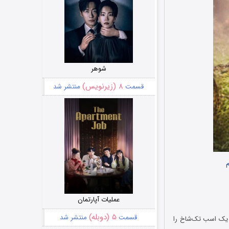
شوهر
۸ (زیرنویس)
قسمت
منتشر شد
م
عملیات آپارتمان
۵ (دوبله)
قسمت
منتشر شد
گ غم‌انگیز والدینش، یک اسب تک‌شاخ را