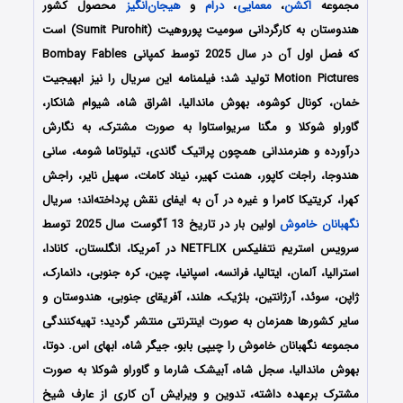
مجموعه
اکشن
،
معمایی
،
درام
و
هیجان‌انگیز
محصول کشور
هندوستان به کارگردانی سومیت پوروهیت (Sumit Purohit) است
که فصل اول آن در سال 2025 توسط کمپانی Bombay Fables
Motion Pictures تولید شد؛ فیلمنامه این سریال را نیز ابهیجیت
خمان، کونال کوشوه، بهوش ماندالیا، اشراق شاه، شیوام شانکار،
گاوراو شوکلا و مگنا سریواستاوا به صورت مشترک، به نگارش
درآورده و هنرمندانی همچون پراتیک گاندی، تیلوتاما شومه، سانی
هندوجا، راجات کاپور، همنت کهیر، نیناد کامات، سهیل نایر، راجش
کهرا، کریتیکا کامرا و غیره در آن به ایفای نقش پرداخته‌اند؛ سریال
نگهبانان خاموش
اولین بار در تاریخ 13 آگوست سال 2025 توسط
سرویس استریم نتفلیکس NETFLIX در آمریکا، انگلستان، کانادا،
استرالیا، آلمان، ایتالیا، فرانسه، اسپانیا، چین، کره جنوبی، دانمارک،
ژاپن، سوئد، آرژانتین، بلژیک، هلند، آفریقای جنوبی، هندوستان و
سایر کشورها همزمان به صورت اینترنتی منتشر گردید؛ تهیه‌کنندگی
مجموعه نگهبانان خاموش را چیپی بابو، جیگر شاه، ابهای اس. دوتا،
بهوش ماندالیا، سجل شاه، آبیشک شارما و گاوراو شوکلا به صورت
مشترک برعهده داشته، تدوین و ویرایش آن کاری از عارف شیخ