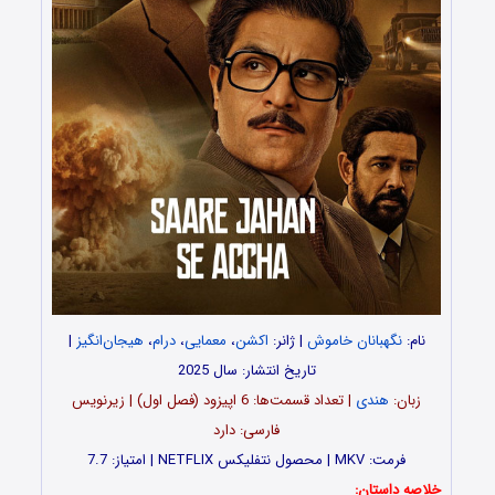
نام:
نگهبانان خاموش
| ژانر:
اکشن
،
معمایی
،
درام
،
هیجان‌انگیز
|
تاریخ انتشار: سال 2025
زبان:
هندی
| تعداد قسمت‌‌‌‌ها: 6 اپیزود (فصل اول) | زیرنویس
فارسی: دارد
فرمت: MKV | محصول نتفلیکس NETFLIX | امتیاز: 7.7
خلاصه داستان: