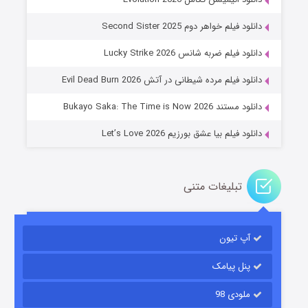
دانلود فیلم خواهر دوم Second Sister 2025
جادوگری در مغولستان
دانلود فیلم ضربه شانس Lucky Strike 2026
۱۴ (زیرنویس)
قسمت
منتشر شد
دانلود فیلم مرده شیطانی در آتش Evil Dead Burn 2026
دانلود مستند Bukayo Saka: The Time is Now 2026
دانلود فیلم بیا عشق بورزیم Let’s Love 2026
تبلیغات متنی
باب اسفنجی فصل ۱۷
آپ تیون
۶ (زیرنویس)
قسمت
منتشر شد
پنل پیامک
ملودی 98