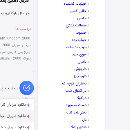
سریال دهمین پادشا
حیثیت گمشده
خائن کشی
در حال بارگذاری پخ
خاتون
خجالت نکش
برچسب ها
خسوف
nth Kingdom 2000
خواب زده
رایگان سریال The 10th Kingdom 2000
خوب بد جلف
زیرنویس فارسی سریال 0th Kingdom 2000
خون سرد
دیوانه 2000
,
عاشقانه
دادزن
داریوش
داوینچیز
دختران کوچه غم
مطالب پی
در انتهای شب
دراکولا
دانلود سریال کارآگاه چلسی e 2022
دست به مهره
دفتر یادداشت
دانلود سریال تنها: یخ زده 022
دل
دندون طلا
دانلود سریال The War Between the Land and the Sea 2025