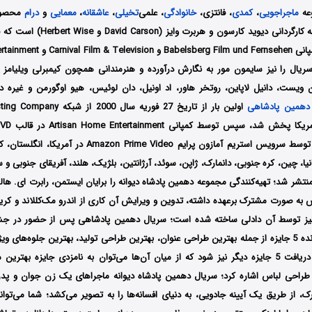
عه
ماجراجویی
،
کمدی
، فانتزی،
خانوادگی
، علمی‌
تخیلی
،
عاشقانه
،
معمایی
و
درام
محصول 
انگلستان و آلمان به کارگردانی دیوید کا
سریال را نیز سایمون مور به نگارش درآورده و هنرمندانی همچون کیمبرلی ویلیامز پ
 ویست، دانیل لاپاین، روتخر هاور، اد اونیل، دان لوئیس، هیو اوگورمن و غیره د
دهمین پادشاهی
اولین بار از تاریخ 27 فوریه سال 0
مجموعه در نهایت توسط سرویس استریم آمازون پرایم n Prime Video
پانیا، چین، کره جنوبی، دانمارک، ژاپن، سوئد، آرژانتین، بلژیک، هلند، آفریقای جنوبی و
نتشر شد؛ تهیه‌کنندگی مجموعه دهمین پادشاه دیوانه را برایان ایستمن، رابرت ای. ها
به صورت مشترک برعهده داشته، تدوین و ویرایش آن کاری از اندرو مک‌کللاند و کر
ز توسط آن دادلی ساخته شده است؛ سریال دهمین پادشاهی پس از حضور در جشنواره‌
متعدد موفق شد برنده 5 جایزه از جمله بهترین طراحی عنوان، بهترین طراحی تولید، بهترین جلوه‌ه
متن شده و نامزد دریافت 5 جایزه دیگر نیز شود که از میان آن‌ها می‌توان به نامزدی جایزه به
طراحی لباس اشاره کرد؛
سریال دهمین پادشاه دیوانه
ماجراهای یک زن جوان و پدر
رک، از طریق یک آیینه جادویی، به دنیای افسانه‌ها را به تصویر می‌کشد؛
شما می‌توا