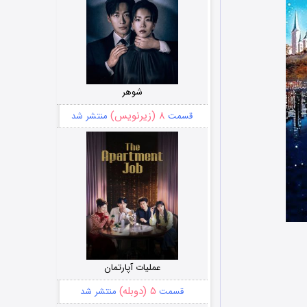
شوهر
۸ (زیرنویس)
قسمت
منتشر شد
عملیات آپارتمان
۵ (دوبله)
قسمت
منتشر شد