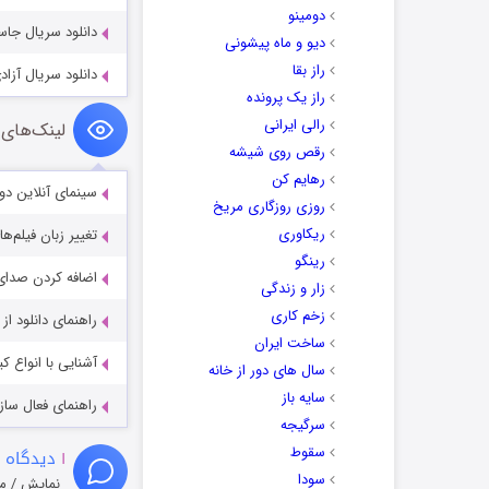
دومینو
دانلود سریال جاسوس مادرزا
دیو و ماه پیشونی
راز بقا
دانلود سریال آزادی در نیمه شب
راز یک پرونده
رالی ایرانی
لینک‌های 
رقص روی شیشه
رهایم کن
سینمای آنلاین دو
روزی روزگاری مریخ
ریکاوری
تغییر زبان فیلم‌ها
رینگو
اضافه کردن صدای 
زار و زندگی
زخم کاری
راهنمای دانلود ا
ساخت ایران
آشنایی با انواع ک
سال های دور از خانه
سایه باز
راهنمای فعال سازی کیفیت R
سرگیجه
سقوط
۱
دیدگاه 
سودا
نمایش / م