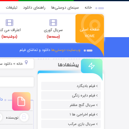
خانه
سینمای دوستی‌ها
راهنمای دانلود
تبلیغات
صفحه اصلی
سریال کوری
اعتراف می کن
HOME
(جمعه‌ها)
(دوشنبه‌ها)
وب‌سایت دوستی‌ها
دانلود و تماشای فیلم
پیشنهادها
خانه
دانلود س
»
فیلم بادیگارد
فیلم دایره زنگی
دان
سریال گنج مظفر
فیلم اخراجی ها ۱
نویسنده
سریال بازی مرکب