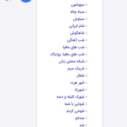
سووشون
سیاه چاله
سیاوش
شام ایرانی
شاهگوش
شب آهنگی
شب های مافیا
شب های مافیا: زودیاک
شبکه مخفی زنان
شریک جرم
شغال
شهر هرت
شهرزاد
شهرک کلیله و دمنه
شوخی با شما
شوخی کردم
صداتو
ضد