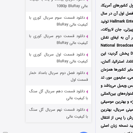
مردگان متحرک: شهر مرده ۳
کشورهای آمریکا،
عالی 1080p BluRay
۲ (زیرنویس)
قسمت
منتشر شد
رسون و هربرت وایز (David Carson و Herbert Wise) است که فصل اول آن در سال
دانلود قسمت سوم سریال کوری با
2000 توسط سه کمپانی Babelsberg Film und Fernsehen و Carnival Film & Television و Hallmark Entertainment تولید
کیفیت عالی BluRay
یزلی، جان لاروکات،
دانلود قسمت دوم سریال کوری با
ر آن به ایفای نقش
کیفیت عالی BluRay
200 از شبکه‌ National Broadcasting Company
(NBC) در کشور آمریکا پخش شد، سپس توسط کمپانی Artisan Home Entertainment در قالب DVD پخش گردید؛ این
دانلود قسمت اول سریال کوری با
کیفیت عالی BluRay
Amazo در آمریکا، انگلستان، کانادا، استرالیا، آلمان،
 سایر کشورها همزمان
دانلود فصل دوم سریال بامداد خمار
لمی، سایمون مور، تد
شکست استوارت در نجات جهان
قسمت اول
یس ویمبل می‌باشد و
۷ (زیرنویس)
قسمت
منتشر شد
دانلود قسمت دهم سریال گل سنگ
‌‌‌های بین‌المللی
با کیفیت عالی
ای ویژه و بهترین موسیقی
ترین مینی سریال، بهترین
دانلود قسمت نهم سریال گل سنگ
با کیفیت عالی
ش را پس از انتقال
نید نسخه زبان اصلی