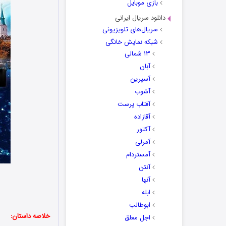
بازی موبایل
دانلود سریال ایرانی
سریال‌های تلویزیونی
شبکه نمایش خانگی
۱۳ شمالی
آبان
آسپرین
آشوب
آفتاب پرست
آقازاده
آکتور
آمرلی
آمستردام
آنتن
آنها
ابله
ابوطالب
خلاصه داستان:
اجل معلق