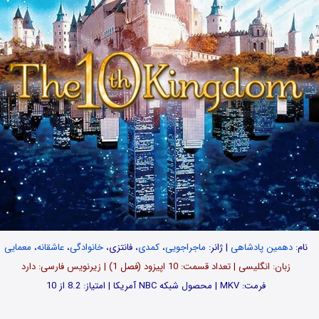
نام:
دهمین پادشاهی
| ژانر:
ماجراجویی
،
کمدی
، فانتزی،
خانوادگی
،
عاشقانه
،
معمایی
زبان: انگلیسی | تعداد قسمت‌‌‌‌: 10 اپیزود (فصل 1) | زیرنویس فارسی: دارد
فرمت: MKV | محصول شبکه NBC آمریکا | امتیاز: 8.2 از 10