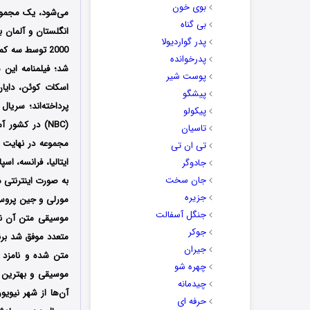
بوی خون
می‌شود، یک مجمو
بی گناه
پدر گواردیولا
پدرخوانده
شد؛ فیلمنامه این 
پوست شیر
اسکات کوئن، دایان
پیشگو
پرداخته‌اند؛ سریال
پیکولو
تاسیان
تی ان تی
ایتالیا، فرانسه، اس
جادوگر
جان سخت
به صورت اینترنتی م
جزیره
مورلی و جین پروس 
جنگل آسفالت
موسیقی متن آن نی
جوکر
جیران
چهره شو
موسیقی و بهترین 
چیدمانه
آن‌ها از شهر نیویو
حرفه ای