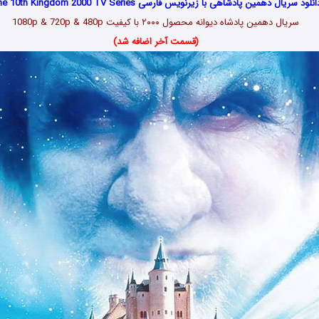
انلود سریال دهمین پادشاهی با زیرنویس فارسی The 10th Kingdom 2000 TV Series
سریال دهمین پادشاه دیوانه محصول ۲۰۰۰ با کیفیت 1080p & 720p & 480p
(قسمت آخر اضافه شد)