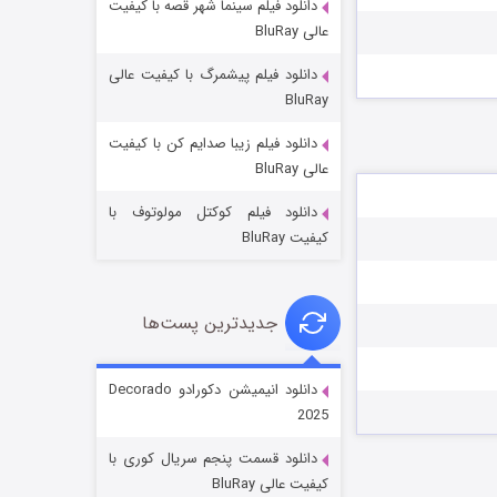
دانلود فیلم سینما شهر قصه با کیفیت
عالی BluRay
دانلود فیلم پیشمرگ با کیفیت عالی
BluRay
دانلود فیلم زیبا صدایم کن با کیفیت
جادوگری در مغولستان
عالی BluRay
۱۴ (زیرنویس)
قسمت
منتشر شد
دانلود فیلم کوکتل مولوتوف با
کیفیت BluRay
جدیدترین پست‌ها
دانلود انیمیشن دکورادو Decorado
2025
باب اسفنجی فصل ۱۷
دانلود قسمت پنجم سریال کوری با
۶ (زیرنویس)
قسمت
منتشر شد
کیفیت عالی BluRay