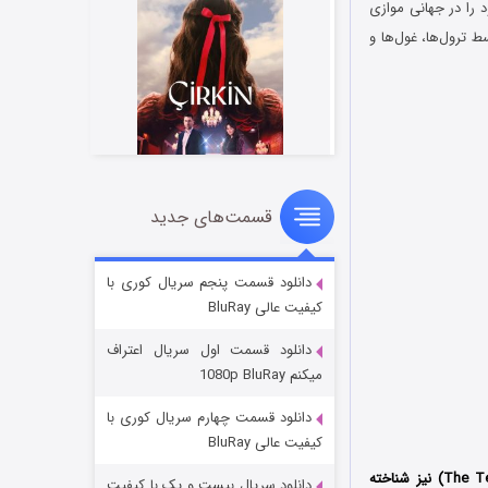
کن منهتن، خود را در جهانی موازی
 ترول‌ها، غول‌ها و
قسمت‌های جدید
سریال زشت
۲ (زیرنویس)
قسمت
منتشر شد
دانلود قسمت پنجم سریال کوری با
کیفیت عالی BluRay
دانلود قسمت اول سریال اعتراف
میکنم 1080p BluRay
دانلود قسمت چهارم سریال کوری با
کیفیت عالی BluRay
) که با عنوان (The Tenth Kingdom) نیز شناخته
دانلود سریال بیست و یک با کیفیت