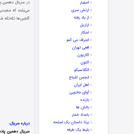
احضار
ارتش سری
می‌یابند که سفیدبر
از یاد رفته
گابلین‌ها تکه‌تکه 
ازازیل
اسکار
اعتراف می کنم
افعی تهران
اکازیون
اکنون
الکلاسیکو
انجمن اشباح
اهل ایران
آوای جادویی
بازنده
بالش ها
بامداد خمار
برتا: داستان یک اسلحه
درباره سریال:
بلیط یک‌‌ طرفه
سریال دهمین پادشا