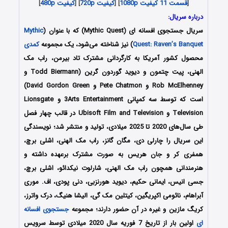
[
قسمت 11 کیفیت 1080p
] [
کیفیت 720p
] [
کیفیت 480p
]
درباره سریال:
سریال جستجوی افسانه ای (Mythic Quest) که با عنوان (
Mythic
Quest: Raven’s Banquet
) نیز شناخته می‌شود، یک مجموعه
کمدی
محصول کشور آمریکا به کارگردانی مشترک تاد بیرمن، راب مک
الهنی، پیت چتمون و دیوید گوردون گرین (Todd Biermann و
Rob McElhenney و Pete Chatmon و David Gordon Green)
است که توسط سه کمپانی 3Arts Entertainment و Lionsgate
Television و Ubisoft Film and Television در قالب چهار فصل
طی سال‌های 2020 تا 2025 میلادی، تولید و منتشر شد؛ نویسندگی
این سریال را چارلی دی، مگان گانز، راب مک الهنی، اشلی برچ،
همفری کر و جان هریس به صورت مشترک برعهده داشته و
هنرمندانی همچون راب مک ‌الهنی، شارلوت نیکدائو، اشلی برچ،
جسی انیس، ایمانی حکیم، دیوید هورنزبی، دنی پودی، اف. موری
آبراهام، نائومی اکپریگین، کیتلین مک گی، الیشا هنیگ، درک واترز،
کریگ مازین و غیره در آن حضور دارند؛ مجموعه
جستجوی افسانه
ای
اولین بار از تاریخ 7 فوریه سال 2020 میلادی توسط سرویس