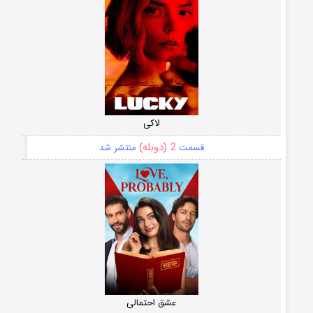
لاکی
2 (دوبله)
قسمت
منتشر شد
عشق احتمالی