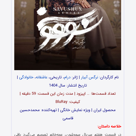
نام کارگردان:
نرگس آبیار
| ژانر:
درام
، تاریخی،
عاشقانه
،
خانوادگی
|
تاریخ انتشار: سال 1404
تعداد قسمت‌ها: … اپیزود | مدت زمان این قسمت: 59 دقیقه |
کیفیت: BluRay
محصول ایران | ویژه نمایش خانگی | تهیه‌کننده: محمدحسین
قاسمی
خلاصه داستان:
در قسمت هفتم سریال سووشون، عمه‌خانم تصمیم می‌گیرد باقی