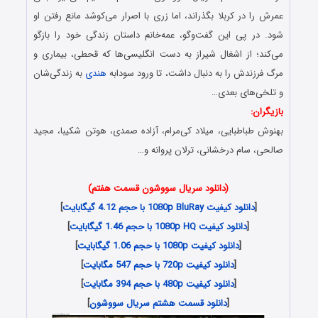
عمرش را در کربلا بگذراند، اما زری با اصرار می‌کوشد مانع رفتن او
شود. در پی این گفت‌وگو، عمه‌خانم داستان زندگی خود را بازگو
می‌کند؛ از اشغال شیراز به دست انگلیسی‌ها که قحطی، بیماری و
مرگ فرزندش را به دنبال داشت، تا ورود سودابه
هندی
به زندگی‌شان
و تلخی‌های بعدی…
بازیگران:
بهنوش طباطبایی، میلاد کی‌مرام، آزاده صمدی، هوتن شکیبا، مجید
صالحی، سام درخشانی، ترلان پروانه و…
(دانلود سریال سووشون قسمت هفتم)
[
دانلود کیفیت 1080p BluRay با حجم 4.12 گیگابایت
]
[
دانلود کیفیت 1080p HQ با حجم 1.46 گیگابایت
]
[
دانلود کیفیت 1080p با حجم 1.06 گیگابایت
]
[
دانلود کیفیت 720p با حجم 547 مگابایت
]
[
دانلود کیفیت 480p با حجم 394 مگابایت
]
[
دانلود قسمت هشتم سریال سووشون
]