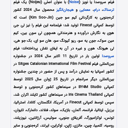
فیلم سروصدا یا نویز (
Noise
) با عنوان اصلی (Noijeu) یک فیلم
ترسناک
،
درام
،
معمایی
و
هیجان‌انگیز
محصول سال 2024 کشور
کره‌جنوبی به کارگردانی کیم سو جین (Kim Soo-Jin) است که
توسط کمپانی‌ Finecut تولید شد؛ فیلمنامه این فیلم را نیز لی جی
هوی
به نگارش درآورده و هنرمندانی همچون
لی سون بین، کیم
مین سوک، جون یه سو، ریو کیونگ سو، هان سو ای، بک جو هی،
لی هیونگ هون
و غیره در آن به ایفای نقش پرداخته‌اند؛
فیلم
سروصدا
اولین بار در تاریخ 11 اکتبر سال 2024 در جشنواره
بین‌المللی فیلم Sitges Catalonian International Film Festival در
کشور اسپانیا به نمایش درآمد و پس از حضور در چندین جشنواره
بین‌المللی دیگر سرانجام در تاریخ 25 ژوئن سال 2025 توسط
کمپانی‌ BY4M Studio در سینماهای کشور کره‌جنوبی و توسط
کمپانی Iris Cinema Thailand در سینماهای کشور تایلند اکران شد،
سپس توسط کمپانی Finecut در آمریکا، انگلستان، کانادا، استرالیا،
برزیل، ایتالیا، فرانسه، آلمان، بلژیک، سوئد، فنلاند، دانمارک، تایوان،
تونس، لوکزامبورگ، آفریقای جنوبی، سوئیس، آرژانتین، نیوزیلند،
روسیه، کلمبیا، چین، مالزی، ژاپن، اوکراین، ایرلند، کره‌جنوبی و سایر