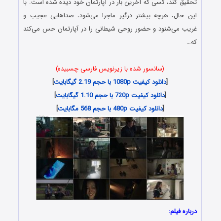
تحقیق کند، کسی که آخرین بار در آپارتمان خود دیده شده است. با
این حال، هرچه بیشتر درگیر ماجرا می‌شود، صداهایی عجیب و
غریب می‌شنود و حضور روحی شیطانی را در آپارتمان حس می‌کند
که…
(سانسور شده با زیرنویس فارسی چسبیده)
[
دانلود کیفیت 1080p با حجم 2.19 گیگابایت
]
[
دانلود کیفیت 720p با حجم 1.10 گیگابایت
]
[
دانلود کیفیت 480p با حجم 568 مگابایت
]
درباره فیلم: