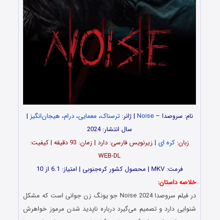
نام: سروصدا –
Noise
| ژانر:
ترسناک
،
معمایی
،
درام
،
هیجان‌انگیز
|
سال انتشار: 2024
زبان:
کره ای
| زیرنویس فارسی: دارد | زمان: 93 دقیقه | کیفیت:
WEB-DL
فرمت: MKV | محصول کشور کره‌جنوبی | امتیاز: 6.1 از 10
خلاصه داستان:
در فیلم سروصدا Noise 2024 جو یونگ زن جوانی است که مشکل
شنوایی دارد و تصمیم می‌گیرد درباره ناپدید شدن مرموز خواهرش