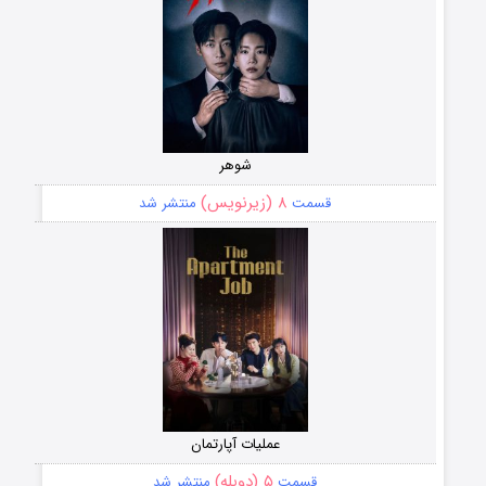
شوهر
۸ (زیرنویس)
قسمت
منتشر شد
عملیات آپارتمان
۵ (دوبله)
قسمت
منتشر شد