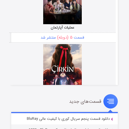
عملیات آپارتمان
۵ (دوبله)
قسمت
منتشر شد
قسمت‌های جدید
سریال زشت
۲ (زیرنویس)
قسمت
منتشر شد
دانلود قسمت پنجم سریال کوری با کیفیت عالی BluRay