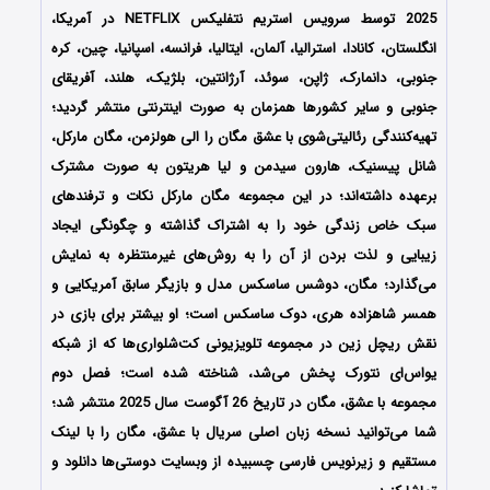
2025 توسط سرویس استریم نتفلیکس NETFLIX در آمریکا،
انگلستان، کانادا، استرالیا، آلمان، ایتالیا، فرانسه، اسپانیا، چین، کره
جنوبی، دانمارک، ژاپن، سوئد، آرژانتین، بلژیک، هلند، آفریقای
جنوبی و سایر کشورها همزمان به صورت اینترنتی منتشر گردید؛
تهیه‌کنندگی رئالیتی‌شوی با عشق مگان را الی هولزمن، مگان مارکل،
شانل پیسنیک، هارون سیدمن و لیا هریتون به صورت مشترک
برعهده داشته‌اند؛ در این مجموعه مگان مارکل نکات و ترفندهای
سبک خاص زندگی خود را به اشتراک گذاشته و چگونگی ایجاد
زیبایی و لذت بردن از آن را به روش‌های غیرمنتظره به نمایش
می‌گذارد؛ مگان، دوشس ساسکس مدل و بازیگر سابق آمریکایی و
همسر شاهزاده هری، دوک ساسکس است؛ او بیشتر برای بازی در
نقش ریچل زین در مجموعه تلویزیونی کت‌شلواری‌ها که از شبکه
یواس‌ای نتورک پخش می‌شد، شناخته شده است؛ فصل دوم
مجموعه با عشق، مگان در تاریخ 26 آگوست سال 2025 منتشر شد؛
شما می‌توانید نسخه زبان اصلی سریال با عشق، مگان را با لینک
مستقیم و زیرنویس فارسی چسبیده از وبسایت دوستی‌ها دانلود و