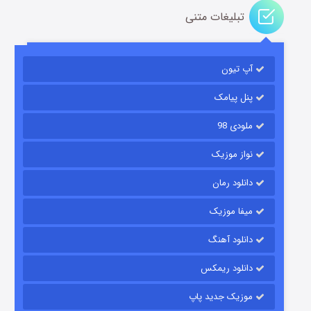
تبلیغات متنی
آپ تیون
باب اسفنجی فصل ۱۷
۶ (زیرنویس)
قسمت
منتشر شد
پنل پیامک
ملودی 98
نواز موزیک
دانلود رمان
میفا موزیک
دانلود آهنگ
رویایی برای تو
دانلود ریمکس
۱۵ (دوبله)
قسمت
منتشر شد
موزیک جدید پاپ