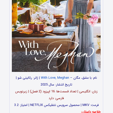
نام: با عشق، مگان –
With Love, Meghan
| ژانر: رئالیتی‌ شو |
تاریخ انتشار: سال 2025
زبان: انگلیسی | تعداد قسمت‌‌‌‌ها: 16 اپیزود (2 فصل) | زیرنویس
فارسی: دارد
فرمت: MKV | محصول سرویس نتفلیکس NETFLIX | امتیاز: 3.2
خلاصه داستان: