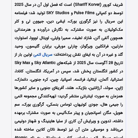
شریف کورور (Shariff Korver) است که فصل اول آن در سال 2025
توسط دو کمپانی Pulse Films و SKY Studios تولید شد؛ فیلمنامه
این سریال را نیز گرگوری بورک، ایشی دین، جیوون لی و کلر
مک‌کوئیلان
به صورت مشترک، به نگارش درآورده و هنرمندانی
همچون
آلفی آلن، شازاد لطیف، سمیرا وایلی، اویتال لوووا، استوارت
مارتین، فرانکلین ویرگوئز، چارلی مورفی، برایان گلیسون، وحید
گلد
و غیره در آن به ایفای نقش پرداخته‌اند؛
سریال اتمی
اولین بار از
تاریخ 28 آگوست سال 2025 از شبکه‌های Sky Atlantic و Sky Max
در کشور انگلستان پخش شد، سپس در آمریکا، انگلستان، کانادا،
استرالیا، آلمان، ایتالیا، فرانسه، اسپانیا، چین، کره جنوبی، دانمارک،
ژاپن، سوئد، آرژانتین، بلژیک، هلند، آفریقای جنوبی و سایر کشورها
همزمان به صورت اینترنتی منتشر گردید؛ تهیه‌کنندگی مجموعه اتمی
را
جیمی هال، جودی کونیهان، توماس بنسکی، گرگوری بورک، سم
هویل، مگان اسپانجیان و پیتر مک‌آلیس
به صورت مشترک برعهده
داشته، تدوین و ویرایش آن کاری از
سلیا هاینینگ و شهناز دولیمی
می‌باشد و موسیقی متن آن نیز توسط
ناتان کلاین ساخته شده
است؛ سریال اتمی
براساس کتابی غیرداستانی به نام Atomic