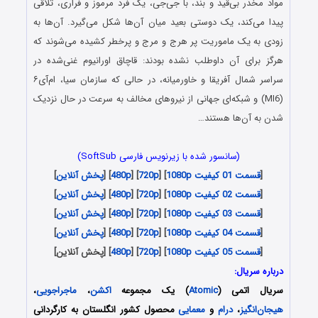
مواد مخدر بی‌قید و بند، با جی‌جی، یک فرد مرموز و فراری، تلاقی
پیدا می‌کند، یک دوستی بعید میان آن‌ها شکل می‌گیرد. آن‌ها به
زودی به یک ماموریت پر هرج و مرج و پرخطر کشیده می‌شوند که
هرگز برای آن داوطلب نشده بودند: قاچاق اورانیوم غنی‌شده در
سراسر شمال آفریقا و خاورمیانه، در حالی که سازمان سیا، ام‌آی۶
(MI6) و شبکه‌ای جهانی از نیروهای مخالف به سرعت در حال نزدیک
شدن به آن‌ها هستند…
(سانسور شده با زیرنویس فارسی SoftSub)
[
قسمت 01 کیفیت 1080p
] [
720p
] [
480p
] [
پخش آنلاین
]
[
قسمت 02 کیفیت 1080p
] [
720p
] [
480p
] [
پخش آنلاین
]
[
قسمت 03 کیفیت 1080p
] [
720p
] [
480p
] [
پخش آنلاین
]
[
قسمت 04 کیفیت 1080p
] [
720p
] [
480p
] [
پخش آنلاین
]
[
قسمت 05 کیفیت 1080p
] [
720p
] [
480p
] [پخش آنلاین]
درباره سریال:
سریال اتمی (
Atomic
) یک مجموعه
اکشن
،
ماجراجویی
،
هیجان‌انگیز
،
درام
و
معمایی
محصول کشور انگلستان به کارگردانی