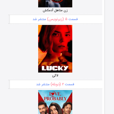
زن متاهل آدمکش
۵ (زیرنویس)
قسمت
منتشر شد
لاکی
۲ (دوبله)
قسمت
منتشر شد