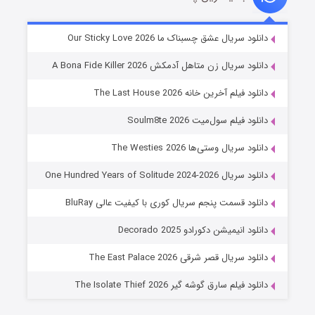
شوهر
دانلود سریال عشق چسبناک ما Our Sticky Love 2026
۸ (زیرنویس)
قسمت
منتشر شد
دانلود سریال زن متاهل آدمکش A Bona Fide Killer 2026
دانلود فیلم آخرین خانه The Last House 2026
دانلود فیلم سول‌میت Soulm8te 2026
دانلود سریال وستی‌ها The Westies 2026
دانلود سریال One Hundred Years of Solitude 2024-2026
دانلود قسمت پنجم سریال کوری با کیفیت عالی BluRay
عملیات آپارتمان
دانلود انیمیشن دکورادو Decorado 2025
۲ (زیرنویس)
قسمت
منتشر شد
دانلود سریال قصر شرقی The East Palace 2026
دانلود فیلم سارق گوشه گیر The Isolate Thief 2026