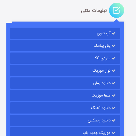
تبلیغات متنی
آپ تیون
مردگان متحرک: شهر مرده ۳
۲ (زیرنویس)
قسمت
منتشر شد
پنل پیامک
ملودی 98
نواز موزیک
دانلود رمان
میفا موزیک
دانلود آهنگ
شکست استوارت در نجات جهان
دانلود ریمکس
۷ (زیرنویس)
قسمت
منتشر شد
موزیک جدید پاپ